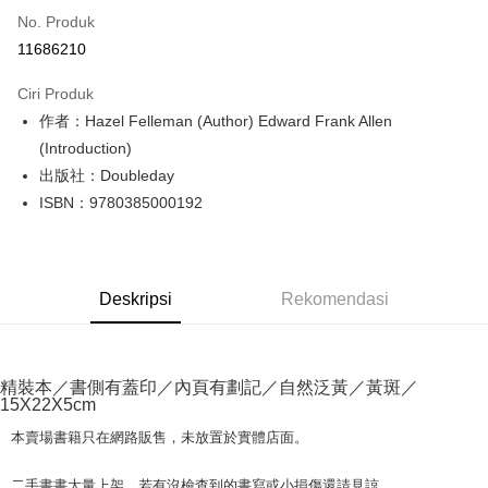
No. Produk
Pengambilan di Kedai Serbaneka
11686210
LINE Pay
Ciri Produk
Apple Pay
作者：Hazel Felleman (Author) Edward Frank Allen
(Introduction)
JKOPAY
出版社：Doubleday
Easy Wallet
ISBN：9780385000192
Google Pay
Plus PAY
Deskripsi
Rekomendasi
OP Pay Later
Deskripsi
[Terma Penggunaan untuk OP Pay Later]
AFTEE
精裝本／書側有蓋印／內頁有劃記／自然泛黃／黃斑／
15X22X5cm
Perkhidmatan ini disediakan oleh Taiwan Mobile dan tersedia untuk
Deskripsi
pengguna Taiwan Mobile tanpa memerlukan permohonan tambahan.
Pertama, Mengenai Perkhidmatan AFTEE Beli Sekarang Bayar Kemudian
本賣場書籍只在網路販售，未放置於實體店面。
Pemindahan ATM
1. Dengan memilih AFTEE sebagai kaedah pembayaran, mesej
Jika anda memilih OP Pay Later sebagai kaedah pembayaran, sistem
pengesahan AFTEE akan muncul.
akan mengarahkan anda secara automatik ke proses transaksi OP Pay
二手書書大量上架，若有沒檢查到的書寫或小損傷還請見諒。