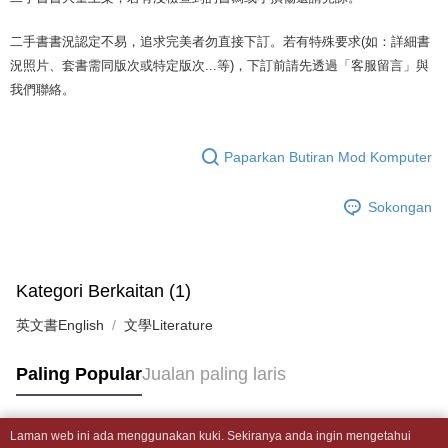
2. Anda boleh meneruskan pembayaran selepas pengesahan SMS.
Pilihan Penghantaran
Later selepas pesanan dibuat. Anda perlu mengesahkan nombor telefon
3. Tiada bayaran diperlukan apabila pesanan disahkan. Produk akan
mudah alih anda, memilih bilangan ansuran, dan menetapkan tarikh
dihantar ke alamat yang ditetapkan.
全家取貨付款【書籍"本數"8本以上，建議使用中華郵政宅配包
二手書書況認定不易，追求完美者勿直接下訂。若有特殊要求(如：詳細書
akhir pembayaran. Transaksi akan dianggap selesai setelah pembayaran
4. Setelah pesanan disahkan, anda akan menerima SMS pembayaran
況照片、套書需同版次或特定版次...等)，下訂前請先透過「客服留言」與
裹】
disahkan.
manakala ahli aplikasi akan menerima pemberitahuan tolak aplikasi
我們聯絡。
NT$65/pesanan | Penghantaran percuma untuk pesanan
AFTEE.
Had kredit yang diluluskan, tempoh ansuran yang tersedia, dan yuran
5. Tiada bayaran diperlukan apabila anda menerima produk. Sila buat
NT$499 atau lebih
yang dikenakan adalah tertakluk kepada maklumat yang dinyatakan
pembayaran di empat kedai serbaneka utama, ATM atau perbankan
pada halaman pengesahan transaksi seterusnya.
dalam talian dengan SMS pembayaran atau pemberitahuan tolak aplikasi
付款後全家取貨
Paparkan Butiran Mod Komputer
AFTEE.
Jika transaksi tidak disahkan dalam masa 30 minit selepas pesanan
NT$65/pesanan | Penghantaran percuma untuk pesanan
dibuat, atau jika permohonan gagal dalam proses semakan, pesanan
Sila ambil perhatian bahawa tempoh pembayaran adalah 14 hari. Walau
Sokongan
NT$499 atau lebih
akan dibatalkan secara automatik. Jika permohonan gagal pada
bagaimanapun, bagi mereka yang telah memuat turun Aplikasi AFTEE
peringkat "semakan manual", ini bermakna kriteria pemarkahan sistem
dan mendaftar sebagai ahli AFTEE boleh menikmati tempoh pembayaran
7-11取貨付款【書籍"本數"8本以上，建議使用中華郵政宅配
tidak dipenuhi; butiran penilaian khusus tidak akan didedahkan.
sehingga 45 hari.
包裹】
[Arahan Pembayaran]
Kategori Berkaitan (1)
Tempoh pembayaran dikira dari masa kedai meminta pembayaran anda,
NT$65/pesanan | Penghantaran percuma untuk pesanan
ditambah dengan bilangan hari yang boleh dilanjutkan oleh AFTEE. Anda
Pembayaran ansuran melalui OP Pay Later akan dibilkan secara
NT$688 atau lebih
英文書English
文學Literature
boleh melanjutkan tempoh pembayaran anda sebelum anda menerima
berasingan dan tidak termasuk dalam bil telekom anda. SMS peringatan
pesanan. Walau bagaimanapun, tiada jaminan bahawa anda boleh
pembayaran akan dihantar selepas kitaran bil bulanan.
付款後7-11取貨
menerima pesanan anda semasa tempoh pembayaran (cth.: produk
Paling Popular
Jualan paling laris
prapesanan atau produk yang mungkin mengambil masa yang lebih
NT$65/pesanan | Penghantaran percuma untuk pesanan
Selepas mengakses bil melalui pautan dalam SMS, anda boleh
lama untuk dihantar). Oleh itu, anda dikehendaki membuat pembayaran
menyelesaikan pembayaran anda melalui salah satu saluran berikut: kod
NT$688 atau lebih
kepada AFTEE dalam tempoh sama ada anda menerima pesanan.
bar kedai serbaneka, kedai runcit Taiwan Mobile, pemindahan bank,
Laman web ini ada menggunakan kuki. Sekiranya anda ingin mengetahui
JKOPay, atau iPASS MONEY.
中華郵政包裹