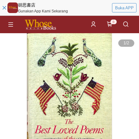
胡思書店
Buka APP
Gunakan App Kami Sekarang
0
1
/
2