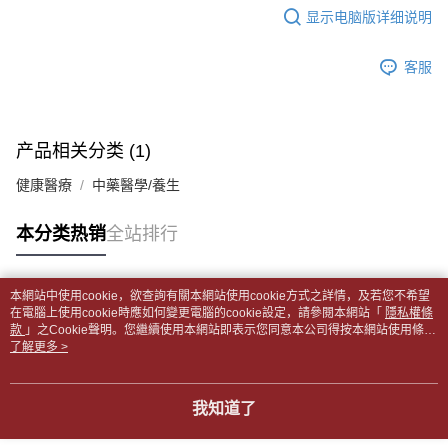
2. 通过短信链接打开账单后，可选择 “超商条码／台湾大直营门市／银行转
显示电脑版详细说明
請留意繳費期限為 14 天。唯有下載 AFTEE App 成為 AFTEE 會員者方能享
付款後全家取貨
账／街口支付／iPASS MONEY”等通路缴费。
有最長 45 天內付款之服務。
每笔NT$65，满NT$499(含以上)免运费
【注意事项】
客服
繳費期限，為商家向您請款的時間，再加上使用AFTEE可延長的天數所計算
1. 本服务系由 “台湾大哥大股份有限公司”所提供，让用户于交易时，得通过
7-11取貨付款【書籍"本數"8本以上，建議使用中華郵政宅配
出。使用AFTEE下訂可以延長您收到商品前的繳費天數，但無法保證一定能
本服务购买商品或服务，并由商店将买卖／分期付款买卖价金债权让与本公
夠在期限內收到商品(例如:預購商品或預計到貨時間較長者)。因此無論收到
包裹】
司后，依约使用本公司账单缴交账款。
商品與否，仍需要請您在AFTEE規定的時間內完成繳費。
2. 基于同意付款使用 “大哥付你分期”之契约关系目的，商店将以您的个人资
每笔NT$65，满NT$688(含以上)免运费
产品相关分类 (1)
料（包含姓名、电话或地址）提供予台湾大哥大进项收集、处理及利用，由
二、付款限制
台湾大哥大与本人进行分期账单所需资料之确认、核对及更正。
付款後7-11取貨
1. 初次使用 AFTEE 時，將依認證結果及本公司審查結果，核予每個人不同
健康醫療
中藥醫學/養生
3. 完整用户服务条款，请详阅以下链接：
https://oppay.tw/userRule
之上限額度
每笔NT$65，满NT$688(含以上)免运费
2. 結帳金額須大於NT$30
本分类热销
全站排行
3. 目前僅支援台灣會員
中華郵政包裹
每笔NT$65，满NT$688(含以上)免运费
三、聲明條款
「AFTEE先享後付」(下稱本服務)乃由恩沛科技股份有限公司(下稱 AFTEE )
本網站中使用cookie，欲查詢有關本網站使用cookie方式之詳情，及若您不希望
中華郵政包裹(離島)
所提供，並由 AFTEE 向您收取款項。因使用本服務所須提供之個人資料(包
热门标签
在電腦上使用cookie時應如何變更電腦的cookie設定，請參閱本網站「
隱私權條
含但不限於訂購人姓名、電話，收件人姓名、電話、收件地址)，將交付予
款
每笔NT$65，满NT$688(含以上)免运费
」之Cookie聲明。您繼續使用本網站即表示您同意本公司得按本網站使用條款
AFTEE 於本服務必要服務範圍內運用。關於 AFTEE 對於個人資料之蒐集、
之Cookie聲明使用cookie。
了解更多 >
處理、利用，詳參 AFTEE 官網之『個人資料蒐集、處理及利用告知聲明』
士林門市自取(書送達簡訊通知)
（
https://aftee.tw/privacypolicy/
）。
免运费
我知道了
若款項超過繳費期限，將根據當次的金額加收年利率 16% 的逾期滯納金。
中華郵政【國際航空包裹】*收件人請填寫本名
未成年的使用者，請事先徵得法定代理人或監護人之同意方可使用
查看运费