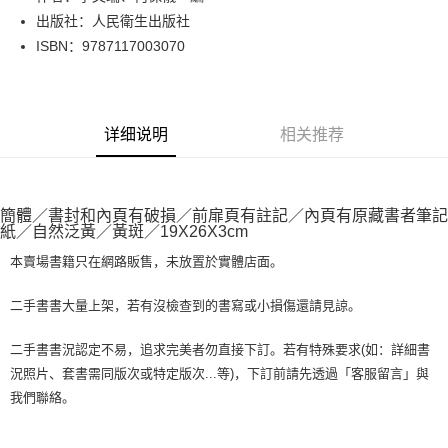
出版社：人民衛生出版社
街口支付
ISBN：9787117003070
悠遊付
Google Pay
详细说明
相关推荐
Plus PAY
大哥付你分期
相关说明
簡體／書封和內頁有破損／前扉頁有註記／內頁有原藏書者筆記
【大哥付你分期使用说明】
紙／自然泛黃／黃斑／19X26X3cm
AFTEE先享后付
1. 本服务由台湾大哥大提供，电信用户可立即使用无须另外申请。（限个人
月租型门号，不开放公司户及预付卡使用）
本賣場書籍只在網路販售，未放置於實體店面。
相关说明
2. 付款方式选择 “大哥付你分期”，订单成立后会自动跳转到大哥付的交易流
一、關於 AFTEE先享後付
程，验证手机门号后，选择欲分期的期数、缴款截止日，确认付款后即完成
ATM付款
1. 於付款方式選擇AFTEE先享後付，將跳出AFTEE先享後付手機驗證視
二手書書大量上架，若有沒檢查到的書寫或小損傷還請見諒。
交易。
窗。
3. 实际核准额度、可分期数及费用金额请依后续交易确认页面所载为准。
2. 進行簡訊驗證之後，即可完成結帳手續。
运送方式
二手書書況認定不易，追求完美者勿直接下訂。若有特殊要求(如：詳細書
4. 订单成立30分钟内，如未前往确认交易或遇审核未通过，订单将自动取
3. 訂單確認後不需事先繳費，商品會配送至您的指定地址。
消。如遇 “转专审核”未通过状况，表示未达系统评分，恕无法说明评估内
況照片、套書需同版次或特定版次...等)，下訂前請先透過「客服留言」與
4. 下訂完成後，您的手機會收到一封繳費通知簡訊，APP會員則會收到
全家取貨付款【書籍"本數"8本以上，建議使用中華郵政宅配包
容。
AFTEE APP推播通知。
我們聯絡。
【缴款方式说明】
裹】
5. 收到商品當下無需繳費，確認無誤後，請再利用繳費通知簡訊或AFTEE
1. 分期款项不并入电信账单，“大哥付你分期”于每月结算日后寄送缴费提醒
APP於四大便利商店‧ATM/網銀等方式進行付款。
每笔NT$65，满NT$499(含以上)免运费
短信。