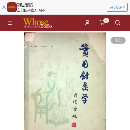
胡思書店
开启APP
立刻使用官方 APP
0
1
/
1