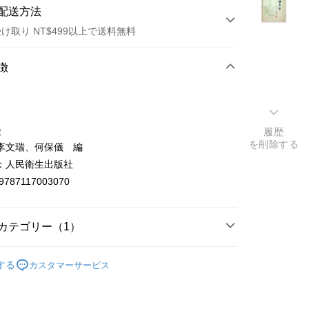
配送方法
け取り NT$499以上で送料無料
方法
徴
カード1回払い
店頭代金引換
徴
履歴
を削除する
李文瑞、何保儀 編
：人民衛生出版社
9787117003070
t
カテゴリー（1）
y
中藥醫學/養生
する
カスタマーサービス
ter