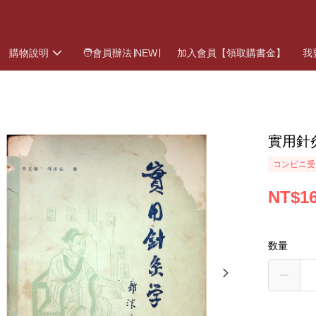
購物說明
🧑會員辦法∣NEW∣
加入會員【領取購書金】
我
實用針
コンビニ受
NT$1
数量