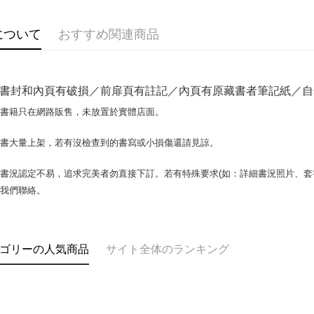
説明
【OP Pay
AFTEE
1. 本サ
について
おすすめ関連商品
追加の申
説明
2. 支払い
一、 AF
ATM払い
動的に OP
1.お支払
払いの回
ドウが表
書封和內頁有破損／前扉頁有註記／內頁有原藏書者筆記紙／自然泛
す。
2.SMS
3. 実際
3.注文す
配送方法
場書籍只在網路販售，未放置於實體店面。
ジを基準
す。
4. 注文
4.ご注文
全家取貨付
合、注文
書書大量上架，若有沒檢查到的書寫或小損傷還請見諒。
員の場合は
包裹】
が発生し
5.商品受
評価内容
たはアプリ
配送毎にN
書況認定不易，追求完美者勿直接下訂。若有特殊要求(如：詳細書況照片、套書
ングでお
與我們聯絡。
付款後全
【支払い
代金納付期
配送毎にN
1. 分割払
プリをダウ
の締め日後
以内まで
2. SM
7-11取
ゴリーの人気商品
サイト全体のランキング
湾大直営店
お支払期限
包裹】
で支払い
もとに計算
配送毎にN
期限を延
【注意事
（例：予
付款後7-1
1. 本サ
の有無に関