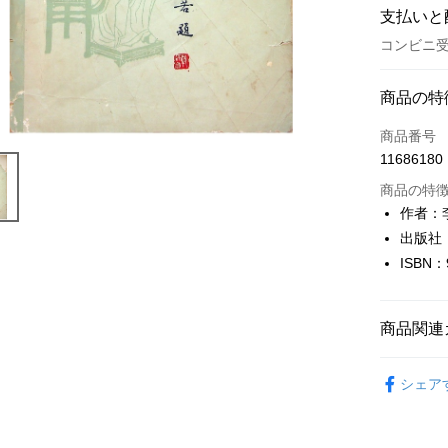
支払いと
コンビニ受
お支払い
商品の特
クレジット
商品番号
11686180
コンビニ
商品の特
LINE Pay
作者：
出版社
Apple Pay
ISBN：
JKOPAY
Easy Walle
商品関連
Google Pa
健康醫療
シェア
Plus Pay
OP Pay La