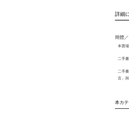
詳細
簡體／
本賣
二手
二手書
言」
本カテ