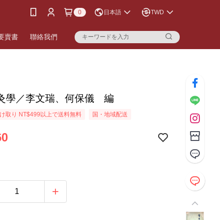
0
日本語
TWD
要賣書
聯絡我們
灸學／李文瑞、何保儀 編
け取り NT$499以上で送料無料
国・地域配送
60