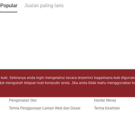
akan dibat
Sila ambil
 Popular
Jualan paling laris
NT$499 at
peringkat 
bagaimanap
tidak dipe
dan mendaf
7-11取
pembayara
[Arahan P
包裹】
Tempoh pe
NT$65/pes
Pembayaran
ditambah d
NT$688 at
berasingan
Anda bole
pembayaran
menerima 
付款後7-1
boleh men
Selepas me
produk pr
NT$65/pes
menyelesai
lebih lama
NT$688 at
kod bar ke
pembayara
JKOPay, a
pesanan.
uki. Sekiranya anda ingin mengetahui secara terperinci bagaimana kuki digunak
中華郵政
tuk mengubah tetapan kuki komputer anda. Jika anda tidak mahu menggunakan ku
Tentang Kami
Khidmat Pelangga
[Nota Pent
Kedua, Se
NT$65/pes
ngan mengenai kuki.
Dasar Privasi
Laman web ini ada menggunakan kuki. Sekiran
1. Jumlah 
Cerita Kami
Panduan Beli-Belah
ci bagaimana kuki digunakan di laman web ini, dan bagaimana untuk mengubah te
NT$688 at
Perkhidmata
NT$10,000.
ahu menggunakan kuki di komputer anda, sila rujuk penerangan mengenai kuki.
yang memb
Pengenalan Stor
Hantar Mesej
berdasarka
中華郵政包
melalui pe
2. Amaun p
Terma Penggunaan Laman Web dan Dasar
Terma Keahlian
pembelian
3. Pada ma
NT$65/pes
Privasi
Hubungi Kami
kepada Sy
NT$688 at
mengikut p
Ketiga, Sy
Perkhidma
士林門市自
Untuk meme
NP Taiwan
Sekiranya anda menerima panggi