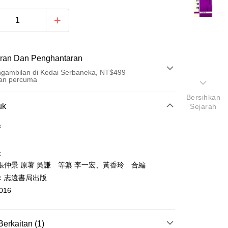
ran Dan Penghantaran
gambilan di Kedai Serbaneka, NT$499
an percuma
Bersihkan
Pembayaran
uk
Sejarah
t (Bayaran Penuh)
k
an di Kedai Serbaneka
k
張仲景 原著 吳謙 等纂 李一宏、黃香玲 合編
：志遠書局出版
016
t
Berkaitan (1)