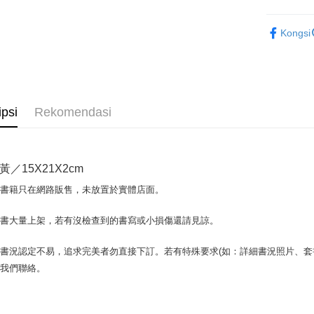
Google Pa
健康醫療
Kongsi
Plus PAY
OP Pay La
Deskripsi
[Terma Pe
AFTEE
ipsi
Rekomendasi
Perkhidmat
Deskripsi
pengguna 
Pertama, 
Pemindah
Kemudian
Jika anda 
1. Dengan
／15X21X2cm
akan menga
pengesaha
Later sele
2. Anda b
Pilihan 
場書籍只在網路販售，未放置於實體店面。
mudah alih
3. Tiada b
akhir pemb
dihantar k
全家取貨付
pembayara
書書大量上架，若有沒檢查到的書寫或小損傷還請見諒。
4. Setela
包裹】
manakala a
Had kredit
AFTEE.
NT$65/pes
書況認定不易，追求完美者勿直接下訂。若有特殊要求(如：詳細書況照片、套書
yang diken
5. Tiada b
NT$499 at
與我們聯絡。
pada hala
pembayara
dalam tal
付款後全
Jika trans
aplikasi A
dibuat, at
NT$65/pes