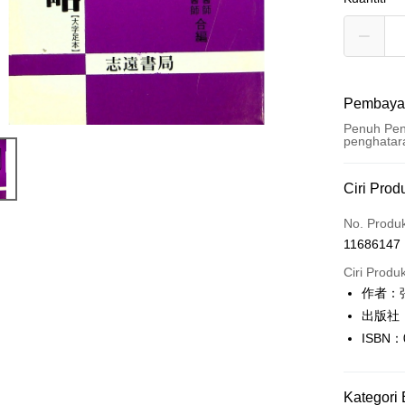
Pembaya
Penuh Pen
penghatar
Kaedah 
Ciri Prod
Kad Kredi
No. Produ
11686147
Pengambil
Ciri Produ
LINE Pay
作者：
出版社
Apple Pay
ISBN：
JKOPAY
Easy Walle
Kategori 