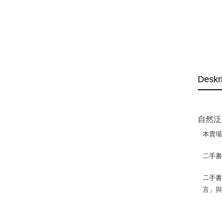
Deskr
自然泛黃
本賣
二手
二手書
言」