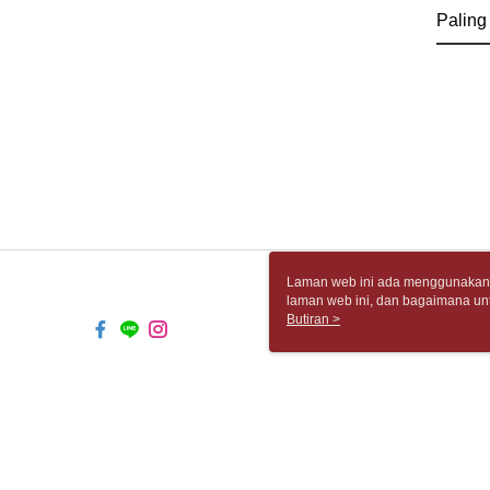
Paling
Laman web ini ada menggunakan k
laman web ini, dan bagaimana un
komputer anda, sila rujuk penera
Butiran >
ingin mengetahui secara terperin
komputer anda. Jika anda tidak m