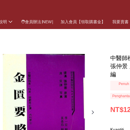
說明
🧑會員辦法∣NEW∣
加入會員【領取購書金】
我要賣書
中醫師
張仲景
編
Penuh 
Penghanta
NT$1
Kuantiti