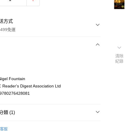
送方式
499免運
次付款
清除
紀錄
付款
el Fountain
ader's Digest Association Ltd
9780276428081
類 (1)
y
ish
社會科學/歷史Social Sciences/History
客服