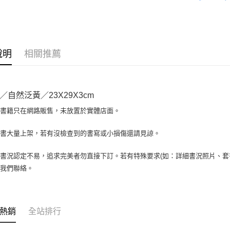
全盈+PAY
大哥付你
相關說明
【大哥付
AFTEE先
1.本服務
說明
相關推薦
2.付款方
相關說明
流程，驗
【關於「A
ATM付款
完成交易
AFTEE
3.實際核
便利好安
／自然泛黃／23X29X3cm
4.訂單成
１．簡單
消。如遇
２．便利
場書籍只在網路販售，未放置於實體店面。
運送方式
無法說明
３．安心
【繳款方
全家取貨付
書書大量上架，若有沒檢查到的書寫或小損傷還請見諒。
1.分期款
【「AFT
醒簡訊。
包裹】
１．於結帳
2.透過簡
付」結帳
書況認定不易，追求完美者勿直接下訂。若有特殊要求(如：詳細書況照片、套書
每筆NT$6
帳／街口支
２．訂單
與我們聯絡。
３．收到繳
付款後全
【注意事
／ATM／
1.本服務
每筆NT$6
※ 請注意
用戶於交
絡購買商品
款買賣價
7-11取
先享後付
熱銷
全站排行
2.基於同
※ 交易是
包裹】
資料（包
是否繳費成