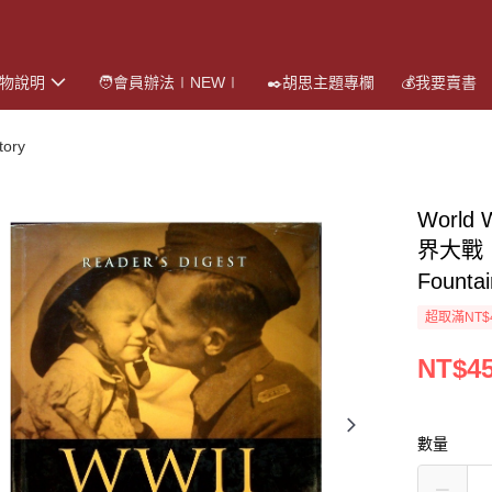
購物說明
🧑會員辦法∣NEW∣
✒️胡思主題專欄
💰我要賣書
ory
World 
界大戰：
Fountai
超取滿NT$
NT$4
數量