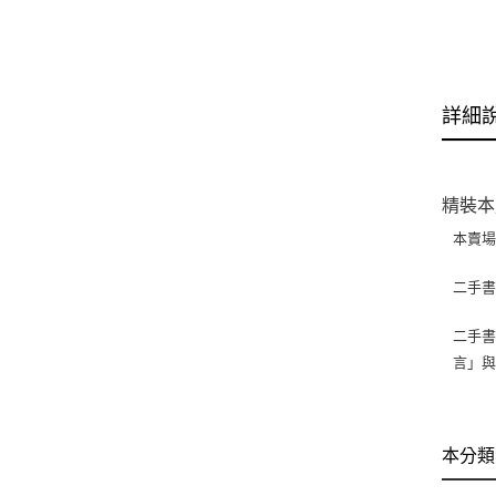
詳細
精裝本
本賣
二手
二手書
言」
本分類