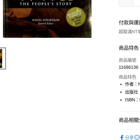
付款與運
超取滿NT$
付款方式
商品特色
信用卡一
商品編號
11686136
超商取貨
商品特色
LINE Pay
作者：Nig
出版社：Re
Apple Pay
ISBN：
街口支付
悠遊付
商品相關分
Google Pa
英文書Engl
分享