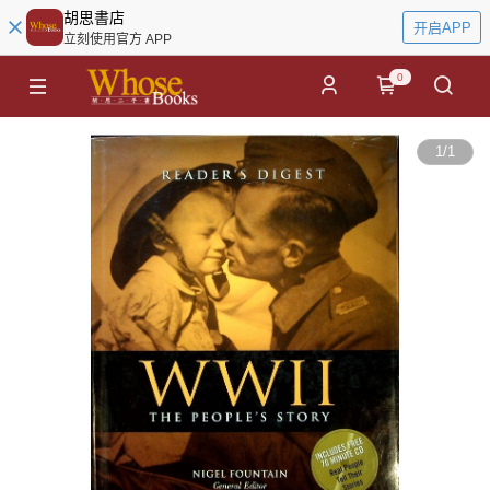
胡思書店
开启APP
立刻使用官方 APP
0
1
/
1