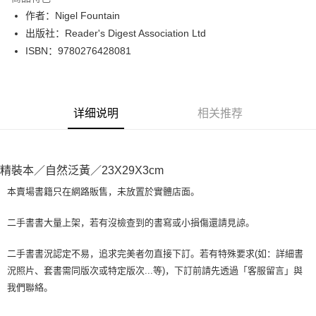
Apple Pay
作者：Nigel Fountain
出版社：Reader's Digest Association Ltd
街口支付
ISBN：9780276428081
悠遊付
Google Pay
详细说明
相关推荐
Plus PAY
大哥付你分期
相关说明
精裝本／自然泛黃／23X29X3cm
【大哥付你分期使用说明】
AFTEE先享后付
1. 本服务由台湾大哥大提供，电信用户可立即使用无须另外申请。（限个人
本賣場書籍只在網路販售，未放置於實體店面。
月租型门号，不开放公司户及预付卡使用）
相关说明
2. 付款方式选择 “大哥付你分期”，订单成立后会自动跳转到大哥付的交易流
一、關於 AFTEE先享後付
二手書書大量上架，若有沒檢查到的書寫或小損傷還請見諒。
程，验证手机门号后，选择欲分期的期数、缴款截止日，确认付款后即完成
ATM付款
1. 於付款方式選擇AFTEE先享後付，將跳出AFTEE先享後付手機驗證視
交易。
窗。
3. 实际核准额度、可分期数及费用金额请依后续交易确认页面所载为准。
二手書書況認定不易，追求完美者勿直接下訂。若有特殊要求(如：詳細書
2. 進行簡訊驗證之後，即可完成結帳手續。
运送方式
4. 订单成立30分钟内，如未前往确认交易或遇审核未通过，订单将自动取
況照片、套書需同版次或特定版次...等)，下訂前請先透過「客服留言」與
3. 訂單確認後不需事先繳費，商品會配送至您的指定地址。
消。如遇 “转专审核”未通过状况，表示未达系统评分，恕无法说明评估内
4. 下訂完成後，您的手機會收到一封繳費通知簡訊，APP會員則會收到
我們聯絡。
全家取貨付款【書籍"本數"8本以上，建議使用中華郵政宅配包
容。
AFTEE APP推播通知。
【缴款方式说明】
裹】
5. 收到商品當下無需繳費，確認無誤後，請再利用繳費通知簡訊或AFTEE
1. 分期款项不并入电信账单，“大哥付你分期”于每月结算日后寄送缴费提醒