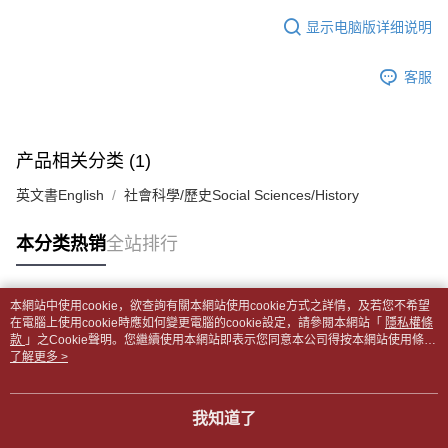
APP於四大便利商店‧ATM/網銀等方式進行付款。
每笔NT$65，满NT$499(含以上)免运费
短信。
显示电脑版详细说明
2. 通过短信链接打开账单后，可选择 “超商条码／台湾大直营门市／银行转
請留意繳費期限為 14 天。唯有下載 AFTEE App 成為 AFTEE 會員者方能享
付款後全家取貨
账／街口支付／iPASS MONEY”等通路缴费。
有最長 45 天內付款之服務。
每笔NT$65，满NT$499(含以上)免运费
客服
【注意事项】
繳費期限，為商家向您請款的時間，再加上使用AFTEE可延長的天數所計算
1. 本服务系由 “台湾大哥大股份有限公司”所提供，让用户于交易时，得通过
7-11取貨付款【書籍"本數"8本以上，建議使用中華郵政宅配
出。使用AFTEE下訂可以延長您收到商品前的繳費天數，但無法保證一定能
本服务购买商品或服务，并由商店将买卖／分期付款买卖价金债权让与本公
夠在期限內收到商品(例如:預購商品或預計到貨時間較長者)。因此無論收到
包裹】
司后，依约使用本公司账单缴交账款。
商品與否，仍需要請您在AFTEE規定的時間內完成繳費。
产品相关分类 (1)
2. 基于同意付款使用 “大哥付你分期”之契约关系目的，商店将以您的个人资
每笔NT$65，满NT$688(含以上)免运费
料（包含姓名、电话或地址）提供予台湾大哥大进项收集、处理及利用，由
二、付款限制
英文書English
社會科學/歷史Social Sciences/History
台湾大哥大与本人进行分期账单所需资料之确认、核对及更正。
付款後7-11取貨
1. 初次使用 AFTEE 時，將依認證結果及本公司審查結果，核予每個人不同
3. 完整用户服务条款，请详阅以下链接：
https://oppay.tw/userRule
之上限額度
每笔NT$65，满NT$688(含以上)免运费
本分类热销
全站排行
2. 結帳金額須大於NT$30
3. 目前僅支援台灣會員
中華郵政包裹
每笔NT$65，满NT$688(含以上)免运费
三、聲明條款
本網站中使用cookie，欲查詢有關本網站使用cookie方式之詳情，及若您不希望
「AFTEE先享後付」(下稱本服務)乃由恩沛科技股份有限公司(下稱 AFTEE )
热门标签
在電腦上使用cookie時應如何變更電腦的cookie設定，請參閱本網站「
隱私權條
中華郵政包裹(離島)
所提供，並由 AFTEE 向您收取款項。因使用本服務所須提供之個人資料(包
款
」之Cookie聲明。您繼續使用本網站即表示您同意本公司得按本網站使用條款
含但不限於訂購人姓名、電話，收件人姓名、電話、收件地址)，將交付予
每笔NT$65，满NT$688(含以上)免运费
之Cookie聲明使用cookie。
了解更多 >
AFTEE 於本服務必要服務範圍內運用。關於 AFTEE 對於個人資料之蒐集、
處理、利用，詳參 AFTEE 官網之『個人資料蒐集、處理及利用告知聲明』
士林門市自取(書送達簡訊通知)
（
https://aftee.tw/privacypolicy/
）。
我知道了
免运费
若款項超過繳費期限，將根據當次的金額加收年利率 16% 的逾期滯納金。