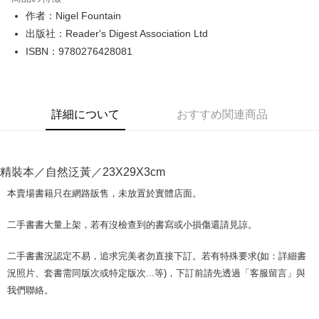
Apple Pay
作者：Nigel Fountain
出版社：Reader's Digest Association Ltd
JKOPAY
ISBN：9780276428081
Easy Wallet
Google Pay
詳細について
おすすめ関連商品
Plus Pay
OP Pay Later
説明
精裝本／自然泛黃／23X29X3cm
【OP Pay Later 使用説明】
AFTEE代金後払い
1. 本サービスは台湾大哥大によって提供され、台湾大哥大のユーザーは追
本賣場書籍只在網路販售，未放置於實體店面。
加の申請なしで即時に利用可能です。
説明
2. 支払い方法で「OP Pay Later」を選択すると、注文が成立した後に自動
一、 AFTEE代金後払いについて
二手書書大量上架，若有沒檢查到的書寫或小損傷還請見諒。
的に OP Pay Later の取引プロセスに移行し、携帯番号を確認後、分割払
ATM払い
1.お支払い方法でAFTEE代金後払いを選択すると、携帯電話認証ウィンド
いの回数や支払い期限を選択し、支払いを確認すると取引が完了します。
ウが表示されます。
3. 実際の承認額、分割回数および費用については、後続の取引確認ページ
二手書書況認定不易，追求完美者勿直接下訂。若有特殊要求(如：詳細書
2.SMSで認証してお支払い手続を進めてください。
配送方法
を基準とします。
3.注文するときのお支払いは不要です。商品はご指定の住所に配送されま
況照片、套書需同版次或特定版次...等)，下訂前請先透過「客服留言」與
4. 注文成立後30分以内に確認取引を行わない場合や審査が通過しない場
す。
全家取貨付款【書籍"本數"8本以上，建議使用中華郵政宅配包
我們聯絡。
合、注文は自動的にキャンセルされます。「転専審査」に未通過の状況が
4.ご注文が完了すると、携帯に支払い通知のSMSが届きます。アプリ会員
発生した場合は、システムの評価基準に達していないことを意味し、評価
裹】
の場合は、AFTEE アプリプッシュ通知が届きます。
内容についての説明はいたしかねます。