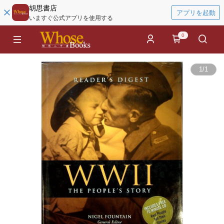
胡思書店
アプリを起動
いますぐ公式アプリを使用する
0
1
/
1