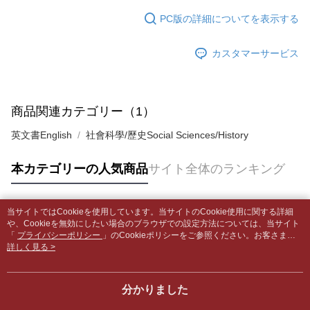
5.商品受け取り時のお支払いは不要です。商品を確かめてから、SMSまた
配送毎にNT$65、NT$499以上で送料無料
はアプリの通知に従って、4大コンビニ、またはATM/オンラインバンキン
PC版の詳細についてを表示する
グでお支払いください。
付款後全家取貨
【支払い方法の説明】
1. 分割払いの金額は電信請求書に統合されず、「OP Pay Later」は毎月の
配送毎にNT$65、NT$499以上で送料無料
カスタマーサービス
代金納付期限は最短で 14 日以内ですので、ご注意ください。AFTEE アプ
締め日後に支払いリマインダーのSMSを送信します。
リをダウンロードして AFTEE 会員になるとお支払い期限を最長 45 日以内
2. SMSのリンクを通じて請求書を開いた後、「コンビニバーコード／台湾
7-11取貨付款【書籍"本數"8本以上，建議使用中華郵政宅配
まで延長できます。
大直営店舗／銀行振込／街口支払い／iPASS MONEY」などのチャネルで
包裹】
支払いを選択できます。
お支払期限は、ショップが請求した期日と、AFTEEで延長できる日数をも
商品関連カテゴリー（1）
配送毎にNT$65、NT$688以上で送料無料
とに計算されます。AFTEEで注文すると、商品を受け取るまで支払い期限
【注意事項】
を延長できますが、商品を期限内に受け取れない場合があります（例：予
英文書English
社會科學/歷史Social Sciences/History
1. 本サービスは「台湾大哥大株式会社」（以下「当社」といいます）によ
付款後7-11取貨
約商品や商品到着日が比較的遅い商品）。そのため、商品到着の有無に関
って提供され、ユーザーが取引時に本サービスを通じて商品やサービスを
わらず、AFTEEで指定された期限内にお支払いください。
配送毎にNT$65、NT$688以上で送料無料
購入できるようにし、店舗が売買／分割払い売買の債権を当社に譲渡した
本カテゴリーの人気商品
サイト全体のランキング
後、契約に基づいて当社の請求書で帳款を支払うことになります。
二、支払い限度額
中華郵政包裹
2. 「OP Pay Later」を利用する契約関係の目的から、店舗はあなたの個人
1.初回 AFTEEを ご利用の際に、認証結果及び当社の審査の結果に基づ
情報（名前、電話または住所を含む）を台湾大哥大に提供し、収集、処理
配送毎にNT$65、NT$688以上で送料無料
き、限度額が設定されます。
および利用するために、当社があなた本人と分割請求書に必要な情報の確
当サイトではCookieを使用しています。当サイトのCookie使用に関する詳細
2.決済金額は最低NT$20です。
人気タグ
認、照合および修正を行います。
や、Cookieを無効にしたい場合のブラウザでの設定方法については、当サイト
中華郵政包裹(離島)
3.現在、台湾の会員のみご利用いただけます。
3. 完全なユーザーサービス規約については、以下のリンクを参照してくだ
「
プライバシーポリシー
」のCookieポリシーをご参照ください。お客さま
配送毎にNT$65、NT$688以上で送料無料
が、当サイトを引き続き使用される場合、当社がサイト利用規約のCookieポリ
詳しく見る >
さい：
https://oppay.tw/userRule
三、利用規約「AFTEE代金後払い」（以下当サービスという）はネットプ
シーに基づいてCookieを使用することに同意したものとみなします。
ロテクションズ（以下 AFTEE という）が提供し、AFTEEが代金を徴収し
士林門市自取(書送達簡訊通知)
ます。当サービスご利用の際に提供しなければならない個人情報（注文者
送料無料
分かりました
の氏名、電話番号、受取人の氏名、電話番号、受取人住所を含むがこれに
限らない）は、AFTEEに渡され当サービスで必要な範囲内で利用されま