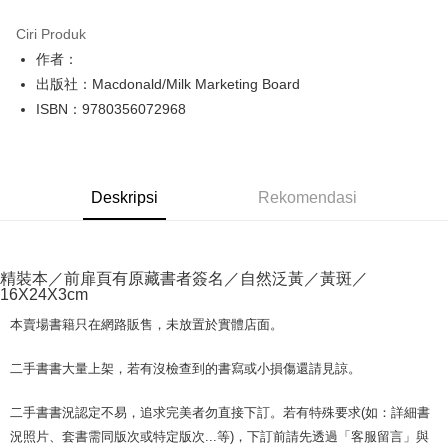
LINE Pay
Ciri Produk
Apple Pay
作者：
出版社：Macdonald/Milk Marketing Board
JKOPAY
ISBN：9780356072968
Easy Wallet
Google Pay
Deskripsi
Rekomendasi
Plus PAY
OP Pay Later
Deskripsi
精裝本／前扉頁有原藏書者簽名／自然泛黃／黃斑／
[Terma Penggunaan untuk OP Pay Later]
16X24X3cm
AFTEE
Perkhidmatan ini disediakan oleh Taiwan Mobile dan tersedia untuk
Deskripsi
本賣場書籍只在網路販售，未放置於實體店面。
pengguna Taiwan Mobile tanpa memerlukan permohonan tambahan.
Pertama, Mengenai Perkhidmatan AFTEE Beli Sekarang Bayar Kemudian
Pemindahan ATM
1. Dengan memilih AFTEE sebagai kaedah pembayaran, mesej
二手書書大量上架，若有沒檢查到的書寫或小損傷還請見諒。
Jika anda memilih OP Pay Later sebagai kaedah pembayaran, sistem
pengesahan AFTEE akan muncul.
akan mengarahkan anda secara automatik ke proses transaksi OP Pay
2. Anda boleh meneruskan pembayaran selepas pengesahan SMS.
Pilihan Penghantaran
Later selepas pesanan dibuat. Anda perlu mengesahkan nombor telefon
二手書書況認定不易，追求完美者勿直接下訂。若有特殊要求(如：詳細書
3. Tiada bayaran diperlukan apabila pesanan disahkan. Produk akan
mudah alih anda, memilih bilangan ansuran, dan menetapkan tarikh
dihantar ke alamat yang ditetapkan.
況照片、套書需同版次或特定版次...等)，下訂前請先透過「客服留言」與
全家取貨付款【書籍"本數"8本以上，建議使用中華郵政宅配包
akhir pembayaran. Transaksi akan dianggap selesai setelah pembayaran