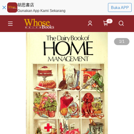
胡思書店
Buka APP
Gunakan App Kami Sekarang
0
1
/
1