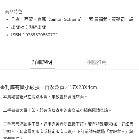
LINE Pay
商品特色
Apple Pay
作者：西蒙‧夏瑪（Simon Schama） 著 黃福武、黃夢初 譯
出版社：聯經出版
街口支付
ISBN：9789570850772
悠遊付
Google Pay
詳細說明
相關推薦
全盈+PAY
大哥付你分期
相關說明
書封底有微小破損／自然泛黃／17X23X4cm
【大哥付你分期使用說明】
AFTEE先享後付
1.本服務由台灣大哥大提供，台灣大哥大用戶可立即使用無須另外申請。
本賣場書籍只在網路販售，未放置於實體店面。
2.付款方式選擇「大哥付你分期」，訂單成立後會自動跳轉到大哥付的交易
相關說明
流程，驗證手機門號後，選擇欲分期的期數、繳款截止日，確認付款後即完
【關於「AFTEE先享後付」】
二手書書大量上架，若有沒檢查到的書寫或小損傷還請見諒。
成交易。
ATM付款
AFTEE先享後付是「在收到商品之後才付款」的支付方式。 讓您購物簡單
3.實際核准額度、可分期數及費用金額請依後續交易確認頁面所載為準。
便利好安心！
4.訂單成立30分鐘內，如未前往確認交易或遇審核未通過，訂單將自動取
二手書書況認定不易，追求完美者勿直接下訂。若有特殊要求(如：詳細書
１．簡單：不需註冊會員、不需綁卡、不需儲值。
運送方式
消。如遇「轉專審核」未通過狀況，表示未達大哥付你分期系統評分，恕無
況照片、套書需同版次或特定版次...等)，下訂前請先透過「客服留言」與
２．便利：只要手機號碼，簡訊認證，即可結帳。
法說明評估內容。
３．安心：先確認商品／服務後，再付款。
我們聯絡。