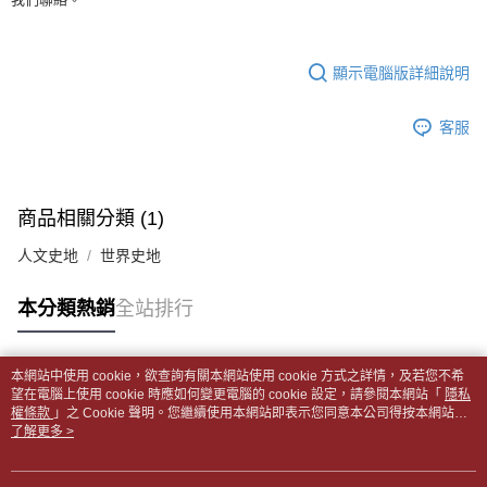
全家取貨付款【書籍"本數"8本以上，建議使用中華郵政宅配包
【繳款方式說明】
1.分期款項不併入電信帳單，「大哥付你分期」於每月結算日後寄送繳費提
裹】
【「AFTEE先享後付」結帳流程】
醒簡訊。
１．於結帳方式選擇「AFTEE先享後付」後，將跳轉至「AFTEE先享後付」
每筆NT$65，滿NT$499(含以上)免運費
2.透過簡訊連結打開帳單後，可選擇「超商條碼／台灣大直營門市／銀行轉
結帳頁面，進行簡訊認證並確認金額後，即可完成結帳。
顯示電腦版詳細說明
帳／街口支付／iPASS MONEY」等通路繳費。
２．訂單成立數日內，您將收到繳費通知簡訊。
付款後全家取貨
３．收到繳費通知簡訊後14天內，點擊此簡訊中的連結，可透過四大超商／
【注意事項】
每筆NT$65，滿NT$499(含以上)免運費
客服
ATM／網路銀行／等多元方式進行付款，方視為交易完成。
1.本服務係由「台灣大哥大股份有限公司」（以下簡稱本公司）所提供，讓
※ 請注意：結帳手續完成當下不需立刻繳費，但若您需要取消訂單，請聯絡
用戶於交易時，得透過本服務購買商品或服務，並由商店將買賣／分期付款
7-11取貨付款【書籍"本數"8本以上，建議使用中華郵政宅配
購買商品的店家。未經商家同意取消之訂單仍視為有效，需透過AFTEE先享
買賣價金債權讓與本公司後，依約使用本公司帳單繳交帳款。
後付繳納相關費用。
包裹】
2.基於同意付款使用「大哥付你分期」之契約關係目的，商店將以您的個人
※ 交易是否成功請以「AFTEE先享後付 」之結帳頁面顯示為準，若有關於
商品相關分類 (1)
資料（包含姓名、電話或地址）提供予台灣大哥大進項蒐集、處理及利用，
每筆NT$65，滿NT$688(含以上)免運費
是否繳費成功／繳費後需取消欲退款等相關疑問，請聯繫「AFTEE先享後付
由本公司與您本人進行分期帳單所需資料之確認、核對及更正。
客戶支援中心」
https://netprotections.freshdesk.com/support/home
人文史地
世界史地
3.完整用戶服務條款，請詳閱以下連結：
https://oppay.tw/userRule
付款後7-11取貨
【注意事項】
每筆NT$65，滿NT$688(含以上)免運費
本分類熱銷
全站排行
１．透過由恩沛科技股份有限公司提供之「AFTEE先享後付」服務完成之交
易，需依本服務之必要範圍內提供個人資料，並將交易相關給付款項請求債
中華郵政包裹
權轉讓予恩沛科技股份有限公司。
每筆NT$65，滿NT$688(含以上)免運費
２．關於個人資料處理事宜，請瀏覽以下網址：
本網站中使用 cookie，欲查詢有關本網站使用 cookie 方式之詳情，及若您不希
https://aftee.tw/terms/#terms3
熱門標籤
望在電腦上使用 cookie 時應如何變更電腦的 cookie 設定，請參閱本網站「
隱私
中華郵政包裹(離島)
３．未成年的使用者請事先徵得法定代理人或監護人之同意方可使用
權條款
」之 Cookie 聲明。您繼續使用本網站即表示您同意本公司得按本網站使
「AFTEE先享後付」，若未經同意申辦者引起之損失，本公司不負相關責
每筆NT$65，滿NT$688(含以上)免運費
用條款之 Cookie 聲明使用 cookie。
了解更多 >
任。
４．使用「AFTEE先享後付」時，將依據個別帳號之用戶狀況，依本公司即
士林門市自取(書送達簡訊通知)
時審查核予不同之上限額度；若仍有額度不足之情形，本公司將視審查結果