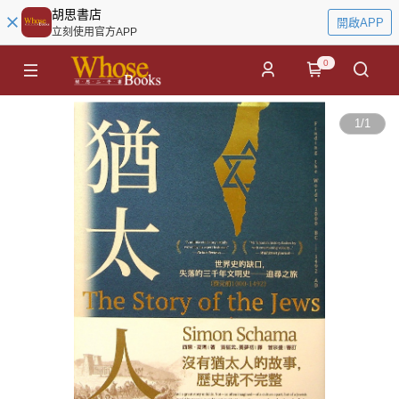
胡思書店
開啟APP
立刻使用官方APP
0
1
/
1