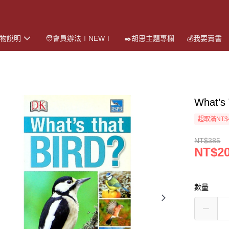
購物說明
🧑會員辦法∣NEW∣
✒️胡思主題專欄
💰我要賣書
What’s
超取滿NT$
NT$385
NT$2
數量