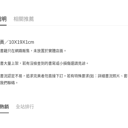
相關說明
【大哥付
AFTEE先
1.本服務
說明
相關推薦
2.付款方
相關說明
流程，驗
【關於「A
ATM付款
完成交易
AFTEE
3.實際核
便利好安
／10X19X1cm
4.訂單成
１．簡單
消。如遇
２．便利
場書籍只在網路販售，未放置於實體店面。
運送方式
無法說明
３．安心
【繳款方
全家取貨付
書書大量上架，若有沒檢查到的書寫或小損傷還請見諒。
1.分期款
【「AFT
醒簡訊。
包裹】
１．於結帳
2.透過簡
付」結帳
書況認定不易，追求完美者勿直接下訂。若有特殊要求(如：詳細書況照片、套書
每筆NT$6
帳／街口支
２．訂單
與我們聯絡。
３．收到繳
付款後全
【注意事
／ATM／
1.本服務
每筆NT$6
※ 請注意
用戶於交
絡購買商品
款買賣價
7-11取
先享後付
熱銷
全站排行
2.基於同
※ 交易是
包裹】
資料（包
是否繳費成
用，由本
每筆NT$6
付客戶支
3.完整用