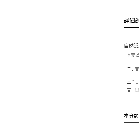
詳細
自然泛黃
本賣
二手
二手書
言」
本分類