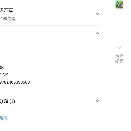
送方式
499免運
次付款
付款
清除
紀錄
DK
：DK
9781405393508
類 (1)
y
ish
生活休閒/Lifestyle
客服
分期