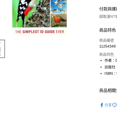
付款與運
超取滿NT$
付款方式
商品特色
信用卡一
商品編號
11254349
超商取貨
商品特色
LINE Pay
作者：
出版社
Apple Pay
ISBN：
街口支付
悠遊付
商品相關分
Google Pa
英文書Engl
分享
全盈+PAY
大哥付你