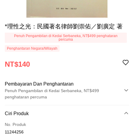
*理性之光：民國著名律師劉崇佑／劉廣定 著
Penuh Pengambilan di Kedai Serbaneka, NT$499 penghataran
percuma
Penghantaran Negara/Wilayah
NT$140
Pembayaran Dan Penghantaran
Penuh Pengambilan di Kedai Serbaneka, NT$499
penghataran percuma
Kaedah Pembayaran
Ciri Produk
Kad Kredit (Bayaran Penuh)
No. Produk
Pengambilan di Kedai Serbaneka
11244256