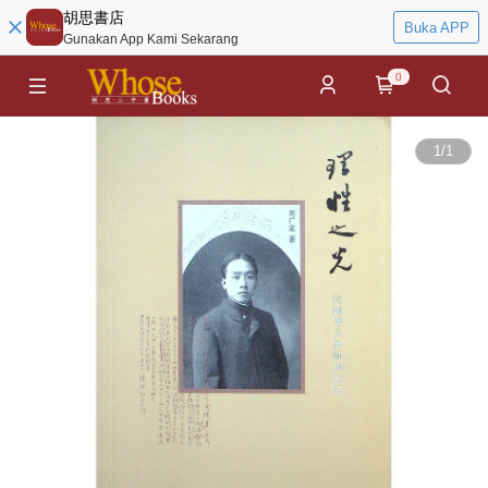
胡思書店
Buka APP
Gunakan App Kami Sekarang
0
1
/
1