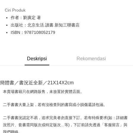
LINE Pay
Ciri Produk
Apple Pay
作者：劉廣定 著
出版社：北京生活.讀書.新知三聯書店
JKOPAY
ISBN：9787108052179
Easy Wallet
Google Pay
Deskripsi
Rekomendasi
Plus PAY
OP Pay Later
Deskripsi
簡體書／書況近全新／21X14X2cm
[Terma Penggunaan untuk OP Pay Later]
AFTEE
本賣場書籍只在網路販售，未放置於實體店面。
Perkhidmatan ini disediakan oleh Taiwan Mobile dan tersedia untuk
Deskripsi
pengguna Taiwan Mobile tanpa memerlukan permohonan tambahan.
Pertama, Mengenai Perkhidmatan AFTEE Beli Sekarang Bayar Kemudian
二手書書大量上架，若有沒檢查到的書寫或小損傷還請包涵。
Pemindahan ATM
1. Dengan memilih AFTEE sebagai kaedah pembayaran, mesej
Jika anda memilih OP Pay Later sebagai kaedah pembayaran, sistem
pengesahan AFTEE akan muncul.
akan mengarahkan anda secara automatik ke proses transaksi OP Pay
二手書書況認定不易，追求完美者勿直接下訂。若有特殊要求(如：詳細書
2. Anda boleh meneruskan pembayaran selepas pengesahan SMS.
Pilihan Penghantaran
Later selepas pesanan dibuat. Anda perlu mengesahkan nombor telefon
3. Tiada bayaran diperlukan apabila pesanan disahkan. Produk akan
況照片、套書需同版次或特定版次...等)，下訂前請先透過「客服留言」與
mudah alih anda, memilih bilangan ansuran, dan menetapkan tarikh
dihantar ke alamat yang ditetapkan.
全家取貨付款【書籍"本數"8本以上，建議使用中華郵政宅配包
我們聯絡。
akhir pembayaran. Transaksi akan dianggap selesai setelah pembayaran