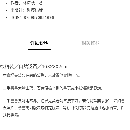
Apple Pay
作者：林滿秋 著
出版社：聯經出版
街口支付
ISBN：9789570831696
悠遊付
Google Pay
详细说明
相关推荐
Plus PAY
大哥付你分期
相关说明
軟精裝／自然泛黃／16X22X2cm
【大哥付你分期使用说明】
AFTEE先享后付
1. 本服务由台湾大哥大提供，电信用户可立即使用无须另外申请。（限个人
本賣場書籍只在網路販售，未放置於實體店面。
月租型门号，不开放公司户及预付卡使用）
相关说明
2. 付款方式选择 “大哥付你分期”，订单成立后会自动跳转到大哥付的交易流
一、關於 AFTEE先享後付
二手書書大量上架，若有沒檢查到的書寫或小損傷還請見諒。
程，验证手机门号后，选择欲分期的期数、缴款截止日，确认付款后即完成
ATM付款
1. 於付款方式選擇AFTEE先享後付，將跳出AFTEE先享後付手機驗證視
交易。
窗。
3. 实际核准额度、可分期数及费用金额请依后续交易确认页面所载为准。
二手書書況認定不易，追求完美者勿直接下訂。若有特殊要求(如：詳細書
2. 進行簡訊驗證之後，即可完成結帳手續。
运送方式
4. 订单成立30分钟内，如未前往确认交易或遇审核未通过，订单将自动取
況照片、套書需同版次或特定版次...等)，下訂前請先透過「客服留言」與
3. 訂單確認後不需事先繳費，商品會配送至您的指定地址。
消。如遇 “转专审核”未通过状况，表示未达系统评分，恕无法说明评估内
4. 下訂完成後，您的手機會收到一封繳費通知簡訊，APP會員則會收到
我們聯絡。
全家取貨付款【書籍"本數"8本以上，建議使用中華郵政宅配包
容。
AFTEE APP推播通知。
【缴款方式说明】
裹】
5. 收到商品當下無需繳費，確認無誤後，請再利用繳費通知簡訊或AFTEE
1. 分期款项不并入电信账单，“大哥付你分期”于每月结算日后寄送缴费提醒
APP於四大便利商店‧ATM/網銀等方式進行付款。