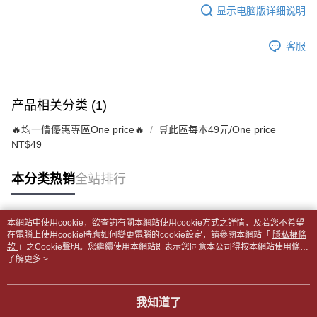
每笔NT$65，满NT$499(含以上)免运费
短信。
显示电脑版详细说明
2. 通过短信链接打开账单后，可选择 “超商条码／台湾大直营门市／银行转
請留意繳費期限為 14 天。唯有下載 AFTEE App 成為 AFTEE 會員者方能享
付款後全家取貨
账／街口支付／iPASS MONEY”等通路缴费。
有最長 45 天內付款之服務。
每笔NT$65，满NT$499(含以上)免运费
客服
【注意事项】
繳費期限，為商家向您請款的時間，再加上使用AFTEE可延長的天數所計算
1. 本服务系由 “台湾大哥大股份有限公司”所提供，让用户于交易时，得通过
7-11取貨付款【書籍"本數"8本以上，建議使用中華郵政宅配
出。使用AFTEE下訂可以延長您收到商品前的繳費天數，但無法保證一定能
本服务购买商品或服务，并由商店将买卖／分期付款买卖价金债权让与本公
夠在期限內收到商品(例如:預購商品或預計到貨時間較長者)。因此無論收到
包裹】
司后，依约使用本公司账单缴交账款。
商品與否，仍需要請您在AFTEE規定的時間內完成繳費。
产品相关分类 (1)
2. 基于同意付款使用 “大哥付你分期”之契约关系目的，商店将以您的个人资
每笔NT$65，满NT$688(含以上)免运费
料（包含姓名、电话或地址）提供予台湾大哥大进项收集、处理及利用，由
二、付款限制
🔥均一價優惠專區One price🔥
🛒此區每本49元/One price
台湾大哥大与本人进行分期账单所需资料之确认、核对及更正。
付款後7-11取貨
1. 初次使用 AFTEE 時，將依認證結果及本公司審查結果，核予每個人不同
NT$49
3. 完整用户服务条款，请详阅以下链接：
https://oppay.tw/userRule
之上限額度
每笔NT$65，满NT$688(含以上)免运费
2. 結帳金額須大於NT$30
3. 目前僅支援台灣會員
本分类热销
全站排行
中華郵政包裹
每笔NT$65，满NT$688(含以上)免运费
三、聲明條款
「AFTEE先享後付」(下稱本服務)乃由恩沛科技股份有限公司(下稱 AFTEE )
本網站中使用cookie，欲查詢有關本網站使用cookie方式之詳情，及若您不希望
中華郵政包裹(離島)
所提供，並由 AFTEE 向您收取款項。因使用本服務所須提供之個人資料(包
热门标签
在電腦上使用cookie時應如何變更電腦的cookie設定，請參閱本網站「
隱私權條
含但不限於訂購人姓名、電話，收件人姓名、電話、收件地址)，將交付予
每笔NT$65，满NT$688(含以上)免运费
款
」之Cookie聲明。您繼續使用本網站即表示您同意本公司得按本網站使用條款
AFTEE 於本服務必要服務範圍內運用。關於 AFTEE 對於個人資料之蒐集、
之Cookie聲明使用cookie。
了解更多 >
處理、利用，詳參 AFTEE 官網之『個人資料蒐集、處理及利用告知聲明』
士林門市自取(書送達簡訊通知)
（
https://aftee.tw/privacypolicy/
）。
免运费
我知道了
若款項超過繳費期限，將根據當次的金額加收年利率 16% 的逾期滯納金。
中華郵政【國際航空包裹】*收件人請填寫本名
未成年的使用者，請事先徵得法定代理人或監護人之同意方可使用
查看运费