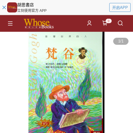
胡思書店
开启APP
立刻使用官方 APP
0
1
/
1