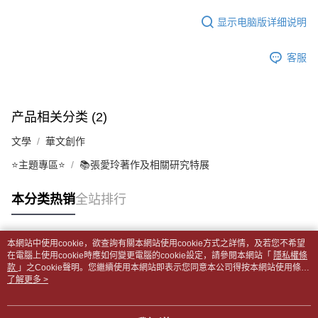
每笔NT$65，满NT$499(含以上)免运费
短信。
2. 通过短信链接打开账单后，可选择 “超商条码／台湾大直营门市／银行转
显示电脑版详细说明
請留意繳費期限為 14 天。唯有下載 AFTEE App 成為 AFTEE 會員者方能享
付款後全家取貨
账／街口支付／iPASS MONEY”等通路缴费。
有最長 45 天內付款之服務。
每笔NT$65，满NT$499(含以上)免运费
【注意事项】
客服
繳費期限，為商家向您請款的時間，再加上使用AFTEE可延長的天數所計算
1. 本服务系由 “台湾大哥大股份有限公司”所提供，让用户于交易时，得通过
7-11取貨付款【書籍"本數"8本以上，建議使用中華郵政宅配
出。使用AFTEE下訂可以延長您收到商品前的繳費天數，但無法保證一定能
本服务购买商品或服务，并由商店将买卖／分期付款买卖价金债权让与本公
夠在期限內收到商品(例如:預購商品或預計到貨時間較長者)。因此無論收到
包裹】
司后，依约使用本公司账单缴交账款。
商品與否，仍需要請您在AFTEE規定的時間內完成繳費。
2. 基于同意付款使用 “大哥付你分期”之契约关系目的，商店将以您的个人资
每笔NT$65，满NT$688(含以上)免运费
产品相关分类 (2)
料（包含姓名、电话或地址）提供予台湾大哥大进项收集、处理及利用，由
二、付款限制
台湾大哥大与本人进行分期账单所需资料之确认、核对及更正。
付款後7-11取貨
1. 初次使用 AFTEE 時，將依認證結果及本公司審查結果，核予每個人不同
文學
華文創作
3. 完整用户服务条款，请详阅以下链接：
https://oppay.tw/userRule
之上限額度
每笔NT$65，满NT$688(含以上)免运费
2. 結帳金額須大於NT$30
⭐主題專區⭐
📚張愛玲著作及相關研究特展
3. 目前僅支援台灣會員
中華郵政包裹
本分类热销
全站排行
每笔NT$65，满NT$688(含以上)免运费
三、聲明條款
「AFTEE先享後付」(下稱本服務)乃由恩沛科技股份有限公司(下稱 AFTEE )
中華郵政包裹(離島)
所提供，並由 AFTEE 向您收取款項。因使用本服務所須提供之個人資料(包
含但不限於訂購人姓名、電話，收件人姓名、電話、收件地址)，將交付予
本網站中使用cookie，欲查詢有關本網站使用cookie方式之詳情，及若您不希望
每笔NT$65，满NT$688(含以上)免运费
热门标签
AFTEE 於本服務必要服務範圍內運用。關於 AFTEE 對於個人資料之蒐集、
在電腦上使用cookie時應如何變更電腦的cookie設定，請參閱本網站「
隱私權條
處理、利用，詳參 AFTEE 官網之『個人資料蒐集、處理及利用告知聲明』
款
」之Cookie聲明。您繼續使用本網站即表示您同意本公司得按本網站使用條款
士林門市自取(書送達簡訊通知)
（
https://aftee.tw/privacypolicy/
）。
之Cookie聲明使用cookie。
了解更多 >
免运费
若款項超過繳費期限，將根據當次的金額加收年利率 16% 的逾期滯納金。
中華郵政【國際航空包裹】*收件人請填寫本名
未成年的使用者，請事先徵得法定代理人或監護人之同意方可使用
查看运费