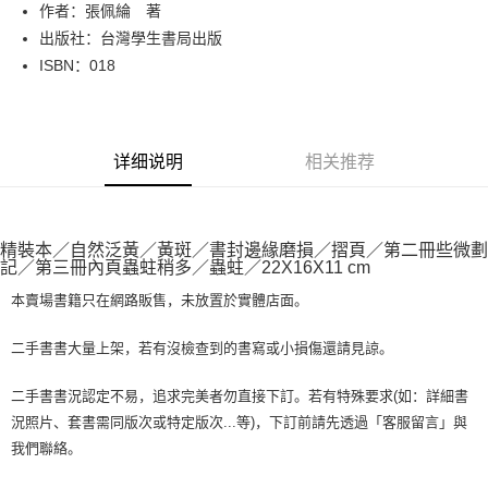
Apple Pay
作者：張佩綸 著
出版社：台灣學生書局出版
街口支付
ISBN：018
悠遊付
Google Pay
详细说明
相关推荐
Plus PAY
大哥付你分期
相关说明
精裝本／自然泛黃／黃斑／書封邊緣磨損／摺頁／第二冊些微劃
【大哥付你分期使用说明】
記／第三冊內頁蟲蛀稍多／蟲蛀／22X16X11 cm
AFTEE先享后付
1. 本服务由台湾大哥大提供，电信用户可立即使用无须另外申请。（限个人
月租型门号，不开放公司户及预付卡使用）
本賣場書籍只在網路販售，未放置於實體店面。
相关说明
2. 付款方式选择 “大哥付你分期”，订单成立后会自动跳转到大哥付的交易流
一、關於 AFTEE先享後付
程，验证手机门号后，选择欲分期的期数、缴款截止日，确认付款后即完成
ATM付款
1. 於付款方式選擇AFTEE先享後付，將跳出AFTEE先享後付手機驗證視
二手書書大量上架，若有沒檢查到的書寫或小損傷還請見諒。
交易。
窗。
3. 实际核准额度、可分期数及费用金额请依后续交易确认页面所载为准。
2. 進行簡訊驗證之後，即可完成結帳手續。
运送方式
二手書書況認定不易，追求完美者勿直接下訂。若有特殊要求(如：詳細書
4. 订单成立30分钟内，如未前往确认交易或遇审核未通过，订单将自动取
3. 訂單確認後不需事先繳費，商品會配送至您的指定地址。
消。如遇 “转专审核”未通过状况，表示未达系统评分，恕无法说明评估内
況照片、套書需同版次或特定版次...等)，下訂前請先透過「客服留言」與
4. 下訂完成後，您的手機會收到一封繳費通知簡訊，APP會員則會收到
全家取貨付款【書籍"本數"8本以上，建議使用中華郵政宅配包
容。
AFTEE APP推播通知。
我們聯絡。
【缴款方式说明】
裹】
5. 收到商品當下無需繳費，確認無誤後，請再利用繳費通知簡訊或AFTEE
1. 分期款项不并入电信账单，“大哥付你分期”于每月结算日后寄送缴费提醒
APP於四大便利商店‧ATM/網銀等方式進行付款。