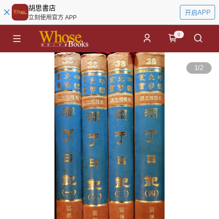
胡思書店
开启APP
立刻使用官方 APP
0
1
/
2