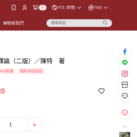
0
中文 (繁體)
TWD
☎️聯絡我們
釋論（二版）／陳特 著
499免運
國家/地區配送
20