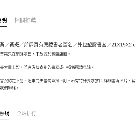
相關說明
【大哥付
AFTEE先
1.本服務
說明
相關推薦
2.付款方
相關說明
流程，驗
【關於「A
ATM付款
完成交易
AFTEE
3.實際核
便利好安
黃／黃斑／前扉頁有原藏書者簽名／外包塑膠書套／21X15X2 c
4.訂單成
１．簡單
消。如遇
２．便利
場書籍只在網路販售，未放置於實體店面。
運送方式
無法說明
３．安心
【繳款方
全家取貨付
書書大量上架，若有沒檢查到的書寫或小損傷還請見諒。
1.分期款
【「AFT
醒簡訊。
包裹】
１．於結帳
2.透過簡
付」結帳
書況認定不易，追求完美者勿直接下訂。若有特殊要求(如：詳細書況照片、套書
每筆NT$6
帳／街口支
２．訂單
與我們聯絡。
３．收到繳
付款後全
【注意事
／ATM／
1.本服務
每筆NT$6
※ 請注意
用戶於交
絡購買商品
款買賣價
7-11取
先享後付
熱銷
全站排行
2.基於同
※ 交易是
包裹】
資料（包
是否繳費成
用，由本
每筆NT$6
付客戶支
3.完整用