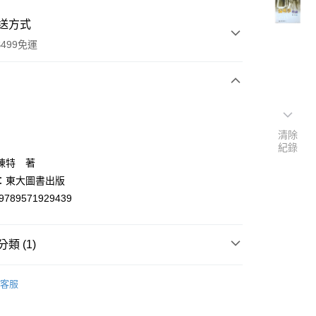
送方式
499免運
次付款
付款
清除
紀錄
陳特 著
：東大圖書出版
9789571929439
類 (1)
y
哲學
客服
分期