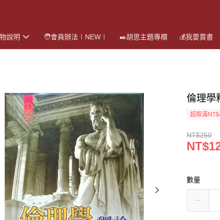
購物說明
🧑會員辦法∣NEW∣
✒️胡思主題專欄
💰我要賣書
倫理學
超取滿NT$
NT$250
NT$1
數量