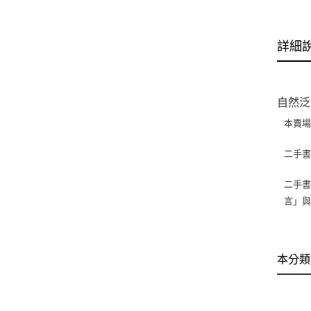
詳細
自然泛
本賣
二手
二手書
言」
本分類