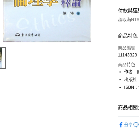
付款與運
超取滿NT$
付款方式
商品特色
信用卡一
商品編號
11143329
超商取貨
商品特色
LINE Pay
作者：
出版社
Apple Pay
ISBN：
街口支付
悠遊付
商品相關分
Google Pa
人文史地
分享
全盈+PAY
大哥付你