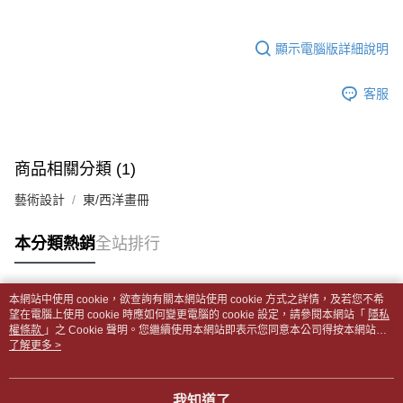
帳／街口支付／iPASS MONEY」等通路繳費。
２．訂單成立數日內，您將收到繳費通知簡訊。
付款後全家取貨
３．收到繳費通知簡訊後14天內，點擊此簡訊中的連結，可透過四大超商／
【注意事項】
每筆NT$65，滿NT$499(含以上)免運費
顯示電腦版詳細說明
ATM／網路銀行／等多元方式進行付款，方視為交易完成。
1.本服務係由「台灣大哥大股份有限公司」（以下簡稱本公司）所提供，讓
※ 請注意：結帳手續完成當下不需立刻繳費，但若您需要取消訂單，請聯絡
用戶於交易時，得透過本服務購買商品或服務，並由商店將買賣／分期付款
7-11取貨付款【書籍"本數"8本以上，建議使用中華郵政宅配
購買商品的店家。未經商家同意取消之訂單仍視為有效，需透過AFTEE先享
買賣價金債權讓與本公司後，依約使用本公司帳單繳交帳款。
客服
後付繳納相關費用。
包裹】
2.基於同意付款使用「大哥付你分期」之契約關係目的，商店將以您的個人
※ 交易是否成功請以「AFTEE先享後付 」之結帳頁面顯示為準，若有關於
資料（包含姓名、電話或地址）提供予台灣大哥大進項蒐集、處理及利用，
每筆NT$65，滿NT$688(含以上)免運費
是否繳費成功／繳費後需取消欲退款等相關疑問，請聯繫「AFTEE先享後付
由本公司與您本人進行分期帳單所需資料之確認、核對及更正。
客戶支援中心」
https://netprotections.freshdesk.com/support/home
3.完整用戶服務條款，請詳閱以下連結：
https://oppay.tw/userRule
付款後7-11取貨
商品相關分類 (1)
【注意事項】
每筆NT$65，滿NT$688(含以上)免運費
１．透過由恩沛科技股份有限公司提供之「AFTEE先享後付」服務完成之交
藝術設計
東/西洋畫冊
易，需依本服務之必要範圍內提供個人資料，並將交易相關給付款項請求債
中華郵政包裹
權轉讓予恩沛科技股份有限公司。
每筆NT$65，滿NT$688(含以上)免運費
本分類熱銷
全站排行
２．關於個人資料處理事宜，請瀏覽以下網址：
https://aftee.tw/terms/#terms3
中華郵政包裹(離島)
３．未成年的使用者請事先徵得法定代理人或監護人之同意方可使用
「AFTEE先享後付」，若未經同意申辦者引起之損失，本公司不負相關責
每筆NT$65，滿NT$688(含以上)免運費
本網站中使用 cookie，欲查詢有關本網站使用 cookie 方式之詳情，及若您不希
任。
熱門標籤
望在電腦上使用 cookie 時應如何變更電腦的 cookie 設定，請參閱本網站「
隱私
４．使用「AFTEE先享後付」時，將依據個別帳號之用戶狀況，依本公司即
權條款
士林門市自取(書送達簡訊通知)
」之 Cookie 聲明。您繼續使用本網站即表示您同意本公司得按本網站使
時審查核予不同之上限額度；若仍有額度不足之情形，本公司將視審查結果
用條款之 Cookie 聲明使用 cookie。
了解更多 >
免運費
請求用戶進行身份認證。
５．嚴禁一人註冊多個帳號或使用他人資訊註冊。若發現惡意使用之情形，
中華郵政【國際航空包裹】*收件人請填寫本名
恩沛科技股份有限公司將有權停止該用戶之使用額度並採取法律行動。
查看運費
我知道了