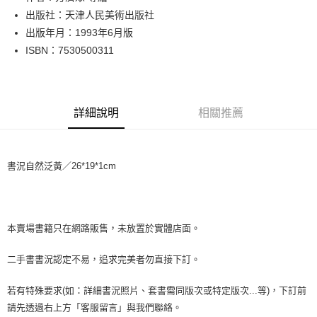
出版社：天津人民美術出版社
街口支付
出版年月：1993年6月版
悠遊付
ISBN：7530500311
Google Pay
全盈+PAY
詳細說明
相關推薦
大哥付你分期
相關說明
【大哥付你分期使用說明】
書況自然泛黃／26*19*1cm
AFTEE先享後付
1.本服務由台灣大哥大提供，台灣大哥大用戶可立即使用無須另外申請。
2.付款方式選擇「大哥付你分期」，訂單成立後會自動跳轉到大哥付的交易
相關說明
流程，驗證手機門號後，選擇欲分期的期數、繳款截止日，確認付款後即完
【關於「AFTEE先享後付」】
成交易。
ATM付款
AFTEE先享後付是「在收到商品之後才付款」的支付方式。 讓您購物簡單
3.實際核准額度、可分期數及費用金額請依後續交易確認頁面所載為準。
便利好安心！
本賣場書籍只在網路販售，未放置於實體店面。
4.訂單成立30分鐘內，如未前往確認交易或遇審核未通過，訂單將自動取
１．簡單：不需註冊會員、不需綁卡、不需儲值。
運送方式
消。如遇「轉專審核」未通過狀況，表示未達大哥付你分期系統評分，恕無
２．便利：只要手機號碼，簡訊認證，即可結帳。
二手書書況認定不易，追求完美者勿直接下訂。
法說明評估內容。
３．安心：先確認商品／服務後，再付款。
全家取貨付款【書籍"本數"8本以上，建議使用中華郵政宅配包
【繳款方式說明】
1.分期款項不併入電信帳單，「大哥付你分期」於每月結算日後寄送繳費提
裹】
若有特殊要求(如：詳細書況照片、套書需同版次或特定版次...等)，下訂前
【「AFTEE先享後付」結帳流程】
醒簡訊。
１．於結帳方式選擇「AFTEE先享後付」後，將跳轉至「AFTEE先享後付」
每筆NT$65，滿NT$499(含以上)免運費
請先透過右上方「客服留言」與我們聯絡。
2.透過簡訊連結打開帳單後，可選擇「超商條碼／台灣大直營門市／銀行轉
結帳頁面，進行簡訊認證並確認金額後，即可完成結帳。