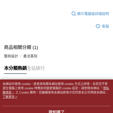
帳／街口支付／iPASS MONEY」等通路繳費。
２．訂單成立數日內，您將收到繳費通知簡訊。
付款後全家取貨
３．收到繳費通知簡訊後14天內，點擊此簡訊中的連結，可透過四大超商／
【注意事項】
每筆NT$65，滿NT$499(含以上)免運費
顯示電腦版詳細說明
ATM／網路銀行／等多元方式進行付款，方視為交易完成。
1.本服務係由「台灣大哥大股份有限公司」（以下簡稱本公司）所提供，讓
※ 請注意：結帳手續完成當下不需立刻繳費，但若您需要取消訂單，請聯絡
用戶於交易時，得透過本服務購買商品或服務，並由商店將買賣／分期付款
7-11取貨付款【書籍"本數"8本以上，建議使用中華郵政宅配
購買商品的店家。未經商家同意取消之訂單仍視為有效，需透過AFTEE先享
買賣價金債權讓與本公司後，依約使用本公司帳單繳交帳款。
客服
後付繳納相關費用。
包裹】
2.基於同意付款使用「大哥付你分期」之契約關係目的，商店將以您的個人
※ 交易是否成功請以「AFTEE先享後付 」之結帳頁面顯示為準，若有關於
資料（包含姓名、電話或地址）提供予台灣大哥大進項蒐集、處理及利用，
每筆NT$65，滿NT$688(含以上)免運費
是否繳費成功／繳費後需取消欲退款等相關疑問，請聯繫「AFTEE先享後付
由本公司與您本人進行分期帳單所需資料之確認、核對及更正。
客戶支援中心」
https://netprotections.freshdesk.com/support/home
3.完整用戶服務條款，請詳閱以下連結：
https://oppay.tw/userRule
付款後7-11取貨
商品相關分類 (1)
【注意事項】
每筆NT$65，滿NT$688(含以上)免運費
１．透過由恩沛科技股份有限公司提供之「AFTEE先享後付」服務完成之交
藝術設計
書法篆刻
易，需依本服務之必要範圍內提供個人資料，並將交易相關給付款項請求債
中華郵政包裹
權轉讓予恩沛科技股份有限公司。
每筆NT$65，滿NT$688(含以上)免運費
本分類熱銷
全站排行
２．關於個人資料處理事宜，請瀏覽以下網址：
https://aftee.tw/terms/#terms3
中華郵政包裹(離島)
３．未成年的使用者請事先徵得法定代理人或監護人之同意方可使用
「AFTEE先享後付」，若未經同意申辦者引起之損失，本公司不負相關責
每筆NT$65，滿NT$688(含以上)免運費
本網站中使用 cookie，欲查詢有關本網站使用 cookie 方式之詳情，及若您不希
任。
熱門標籤
望在電腦上使用 cookie 時應如何變更電腦的 cookie 設定，請參閱本網站「
隱私
４．使用「AFTEE先享後付」時，將依據個別帳號之用戶狀況，依本公司即
權條款
士林門市自取(書送達簡訊通知)
」之 Cookie 聲明。您繼續使用本網站即表示您同意本公司得按本網站使
時審查核予不同之上限額度；若仍有額度不足之情形，本公司將視審查結果
用條款之 Cookie 聲明使用 cookie。
了解更多 >
免運費
請求用戶進行身份認證。
５．嚴禁一人註冊多個帳號或使用他人資訊註冊。若發現惡意使用之情形，
中華郵政【國際航空包裹】*收件人請填寫本名
恩沛科技股份有限公司將有權停止該用戶之使用額度並採取法律行動。
查看運費
我知道了