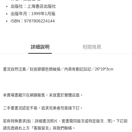
出版社：上海書店出版社
街口支付
出版年月：1999年1月版
悠遊付
ISBN：9787806224144
Google Pay
全盈+PAY
詳細說明
相關推薦
大哥付你分期
相關說明
【大哥付你分期使用說明】
書況自然泛黃／封皮膠膜些微破損／內頁有劃記註記／26*19*3cm
AFTEE先享後付
1.本服務由台灣大哥大提供，台灣大哥大用戶可立即使用無須另外申請。
2.付款方式選擇「大哥付你分期」，訂單成立後會自動跳轉到大哥付的交易
相關說明
流程，驗證手機門號後，選擇欲分期的期數、繳款截止日，確認付款後即完
【關於「AFTEE先享後付」】
成交易。
ATM付款
AFTEE先享後付是「在收到商品之後才付款」的支付方式。 讓您購物簡單
3.實際核准額度、可分期數及費用金額請依後續交易確認頁面所載為準。
便利好安心！
本賣場書籍只在網路販售，未放置於實體店面。
4.訂單成立30分鐘內，如未前往確認交易或遇審核未通過，訂單將自動取
１．簡單：不需註冊會員、不需綁卡、不需儲值。
運送方式
消。如遇「轉專審核」未通過狀況，表示未達大哥付你分期系統評分，恕無
２．便利：只要手機號碼，簡訊認證，即可結帳。
二手書書況認定不易，追求完美者勿直接下訂。
法說明評估內容。
３．安心：先確認商品／服務後，再付款。
全家取貨付款【書籍"本數"8本以上，建議使用中華郵政宅配包
【繳款方式說明】
1.分期款項不併入電信帳單，「大哥付你分期」於每月結算日後寄送繳費提
裹】
若有特殊要求(如：詳細書況照片、套書需同版次或特定版次...等)，下訂前
【「AFTEE先享後付」結帳流程】
醒簡訊。
１．於結帳方式選擇「AFTEE先享後付」後，將跳轉至「AFTEE先享後付」
每筆NT$65，滿NT$499(含以上)免運費
請先透過右上方「客服留言」與我們聯絡。
2.透過簡訊連結打開帳單後，可選擇「超商條碼／台灣大直營門市／銀行轉
結帳頁面，進行簡訊認證並確認金額後，即可完成結帳。