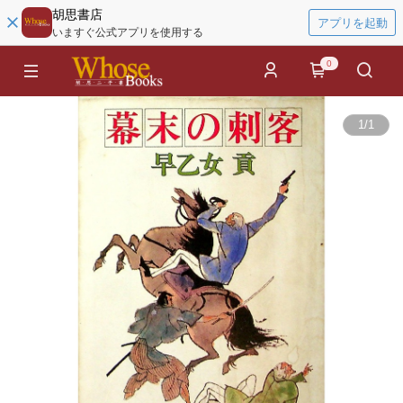
胡思書店
アプリを起動
いますぐ公式アプリを使用する
0
1
/
1