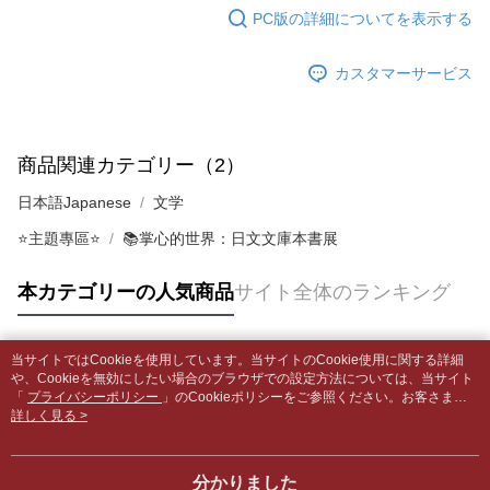
グでお支払いください。
PC版の詳細についてを表示する
付款後全家取貨
【支払い方法の説明】
1. 分割払いの金額は電信請求書に統合されず、「OP Pay Later」は毎月の
配送毎にNT$65、NT$499以上で送料無料
代金納付期限は最短で 14 日以内ですので、ご注意ください。AFTEE アプ
締め日後に支払いリマインダーのSMSを送信します。
カスタマーサービス
リをダウンロードして AFTEE 会員になるとお支払い期限を最長 45 日以内
2. SMSのリンクを通じて請求書を開いた後、「コンビニバーコード／台湾
7-11取貨付款【書籍"本數"8本以上，建議使用中華郵政宅配
まで延長できます。
大直営店舗／銀行振込／街口支払い／iPASS MONEY」などのチャネルで
包裹】
支払いを選択できます。
お支払期限は、ショップが請求した期日と、AFTEEで延長できる日数をも
配送毎にNT$65、NT$688以上で送料無料
とに計算されます。AFTEEで注文すると、商品を受け取るまで支払い期限
商品関連カテゴリー（2）
【注意事項】
を延長できますが、商品を期限内に受け取れない場合があります（例：予
1. 本サービスは「台湾大哥大株式会社」（以下「当社」といいます）によ
付款後7-11取貨
約商品や商品到着日が比較的遅い商品）。そのため、商品到着の有無に関
日本語Japanese
文学
って提供され、ユーザーが取引時に本サービスを通じて商品やサービスを
わらず、AFTEEで指定された期限内にお支払いください。
配送毎にNT$65、NT$688以上で送料無料
購入できるようにし、店舗が売買／分割払い売買の債権を当社に譲渡した
⭐主題專區⭐
📚掌心的世界：日文文庫本書展
後、契約に基づいて当社の請求書で帳款を支払うことになります。
二、支払い限度額
中華郵政包裹
2. 「OP Pay Later」を利用する契約関係の目的から、店舗はあなたの個人
1.初回 AFTEEを ご利用の際に、認証結果及び当社の審査の結果に基づ
情報（名前、電話または住所を含む）を台湾大哥大に提供し、収集、処理
配送毎にNT$65、NT$688以上で送料無料
本カテゴリーの人気商品
サイト全体のランキング
き、限度額が設定されます。
および利用するために、当社があなた本人と分割請求書に必要な情報の確
2.決済金額は最低NT$20です。
認、照合および修正を行います。
中華郵政包裹(離島)
3.現在、台湾の会員のみご利用いただけます。
3. 完全なユーザーサービス規約については、以下のリンクを参照してくだ
配送毎にNT$65、NT$688以上で送料無料
当サイトではCookieを使用しています。当サイトのCookie使用に関する詳細
さい：
https://oppay.tw/userRule
三、利用規約「AFTEE代金後払い」（以下当サービスという）はネットプ
人気タグ
や、Cookieを無効にしたい場合のブラウザでの設定方法については、当サイト
ロテクションズ（以下 AFTEE という）が提供し、AFTEEが代金を徴収し
「
士林門市自取(書送達簡訊通知)
プライバシーポリシー
」のCookieポリシーをご参照ください。お客さま
ます。当サービスご利用の際に提供しなければならない個人情報（注文者
が、当サイトを引き続き使用される場合、当社がサイト利用規約のCookieポリ
詳しく見る >
送料無料
の氏名、電話番号、受取人の氏名、電話番号、受取人住所を含むがこれに
シーに基づいてCookieを使用することに同意したものとみなします。
限らない）は、AFTEEに渡され当サービスで必要な範囲内で利用されま
中華郵政【國際航空包裹】*收件人請填寫本名
送料を確認
す。AFTEEの個人情報の収集、処理、利用について、詳細はAFTEE公式ホ
分かりました
ームページの『個人情報の収集、処理及び利用に関する声明』をご参照く