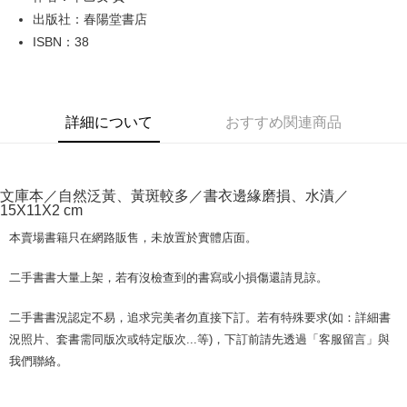
出版社：春陽堂書店
JKOPAY
ISBN：38
Easy Wallet
Google Pay
詳細について
おすすめ関連商品
Plus Pay
OP Pay Later
説明
文庫本／自然泛黃、黃斑較多／書衣邊緣磨損、水漬／
【OP Pay Later 使用説明】
15X11X2 cm
AFTEE代金後払い
1. 本サービスは台湾大哥大によって提供され、台湾大哥大のユーザーは追
加の申請なしで即時に利用可能です。
説明
本賣場書籍只在網路販售，未放置於實體店面。
2. 支払い方法で「OP Pay Later」を選択すると、注文が成立した後に自動
一、 AFTEE代金後払いについて
的に OP Pay Later の取引プロセスに移行し、携帯番号を確認後、分割払
ATM払い
1.お支払い方法でAFTEE代金後払いを選択すると、携帯電話認証ウィンド
二手書書大量上架，若有沒檢查到的書寫或小損傷還請見諒。
いの回数や支払い期限を選択し、支払いを確認すると取引が完了します。
ウが表示されます。
3. 実際の承認額、分割回数および費用については、後続の取引確認ページ
2.SMSで認証してお支払い手続を進めてください。
配送方法
を基準とします。
二手書書況認定不易，追求完美者勿直接下訂。若有特殊要求(如：詳細書
3.注文するときのお支払いは不要です。商品はご指定の住所に配送されま
4. 注文成立後30分以内に確認取引を行わない場合や審査が通過しない場
況照片、套書需同版次或特定版次...等)，下訂前請先透過「客服留言」與
す。
全家取貨付款【書籍"本數"8本以上，建議使用中華郵政宅配包
合、注文は自動的にキャンセルされます。「転専審査」に未通過の状況が
4.ご注文が完了すると、携帯に支払い通知のSMSが届きます。アプリ会員
我們聯絡。
発生した場合は、システムの評価基準に達していないことを意味し、評価
裹】
の場合は、AFTEE アプリプッシュ通知が届きます。
内容についての説明はいたしかねます。
5.商品受け取り時のお支払いは不要です。商品を確かめてから、SMSまた
配送毎にNT$65、NT$499以上で送料無料
はアプリの通知に従って、4大コンビニ、またはATM/オンラインバンキン