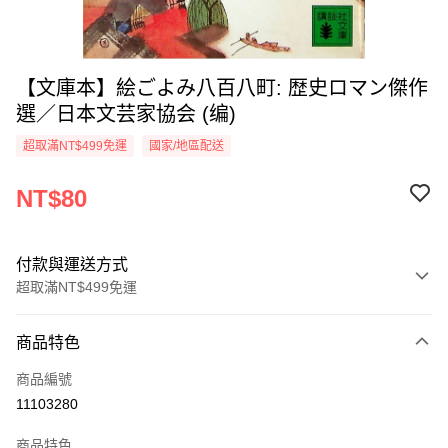
【文庫本】絵ごよみ八百八町: 歴史ロマン傑作
選／日本文芸家協会 (编)
超取滿NT$499免運
國家/地區配送
NT$80
付款與運送方式
超取滿NT$499免運
付款方式
商品特色
信用卡一次付款
商品編號
超商取貨付款
11103280
LINE Pay
商品特色