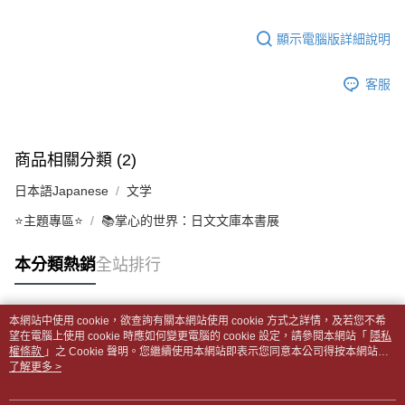
１．於結帳方式選擇「AFTEE先享後付」後，將跳轉至「AFTEE先享後付」
每筆NT$65，滿NT$499(含以上)免運費
2.透過簡訊連結打開帳單後，可選擇「超商條碼／台灣大直營門市／銀行轉
結帳頁面，進行簡訊認證並確認金額後，即可完成結帳。
帳／街口支付／iPASS MONEY」等通路繳費。
顯示電腦版詳細說明
２．訂單成立數日內，您將收到繳費通知簡訊。
付款後全家取貨
３．收到繳費通知簡訊後14天內，點擊此簡訊中的連結，可透過四大超商／
【注意事項】
每筆NT$65，滿NT$499(含以上)免運費
ATM／網路銀行／等多元方式進行付款，方視為交易完成。
1.本服務係由「台灣大哥大股份有限公司」（以下簡稱本公司）所提供，讓
客服
※ 請注意：結帳手續完成當下不需立刻繳費，但若您需要取消訂單，請聯絡
用戶於交易時，得透過本服務購買商品或服務，並由商店將買賣／分期付款
7-11取貨付款【書籍"本數"8本以上，建議使用中華郵政宅配
購買商品的店家。未經商家同意取消之訂單仍視為有效，需透過AFTEE先享
買賣價金債權讓與本公司後，依約使用本公司帳單繳交帳款。
後付繳納相關費用。
包裹】
2.基於同意付款使用「大哥付你分期」之契約關係目的，商店將以您的個人
※ 交易是否成功請以「AFTEE先享後付 」之結帳頁面顯示為準，若有關於
資料（包含姓名、電話或地址）提供予台灣大哥大進項蒐集、處理及利用，
每筆NT$65，滿NT$688(含以上)免運費
是否繳費成功／繳費後需取消欲退款等相關疑問，請聯繫「AFTEE先享後付
商品相關分類 (2)
由本公司與您本人進行分期帳單所需資料之確認、核對及更正。
客戶支援中心」
https://netprotections.freshdesk.com/support/home
3.完整用戶服務條款，請詳閱以下連結：
https://oppay.tw/userRule
付款後7-11取貨
日本語Japanese
文学
【注意事項】
每筆NT$65，滿NT$688(含以上)免運費
１．透過由恩沛科技股份有限公司提供之「AFTEE先享後付」服務完成之交
⭐主題專區⭐
📚掌心的世界：日文文庫本書展
易，需依本服務之必要範圍內提供個人資料，並將交易相關給付款項請求債
中華郵政包裹
權轉讓予恩沛科技股份有限公司。
本分類熱銷
全站排行
每筆NT$65，滿NT$688(含以上)免運費
２．關於個人資料處理事宜，請瀏覽以下網址：
https://aftee.tw/terms/#terms3
中華郵政包裹(離島)
３．未成年的使用者請事先徵得法定代理人或監護人之同意方可使用
「AFTEE先享後付」，若未經同意申辦者引起之損失，本公司不負相關責
本網站中使用 cookie，欲查詢有關本網站使用 cookie 方式之詳情，及若您不希
每筆NT$65，滿NT$688(含以上)免運費
熱門標籤
任。
望在電腦上使用 cookie 時應如何變更電腦的 cookie 設定，請參閱本網站「
隱私
４．使用「AFTEE先享後付」時，將依據個別帳號之用戶狀況，依本公司即
權條款
」之 Cookie 聲明。您繼續使用本網站即表示您同意本公司得按本網站使
士林門市自取(書送達簡訊通知)
時審查核予不同之上限額度；若仍有額度不足之情形，本公司將視審查結果
用條款之 Cookie 聲明使用 cookie。
了解更多 >
免運費
請求用戶進行身份認證。
５．嚴禁一人註冊多個帳號或使用他人資訊註冊。若發現惡意使用之情形，