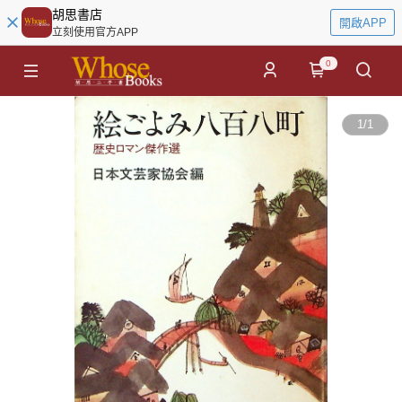
胡思書店
開啟APP
立刻使用官方APP
0
1
/
1