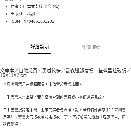
Apple Pay
作者：日本文芸家協会 (编)
出版社：講談社
街口支付
ISBN：9784061831292
悠遊付
Google Pay
詳細說明
相關推薦
全盈+PAY
大哥付你分期
相關說明
文庫本／自然泛黃、黃斑較多／書衣邊緣磨損、些微蟲蛀破損／
【大哥付你分期使用說明】
15X11X2 cm
AFTEE先享後付
1.本服務由台灣大哥大提供，台灣大哥大用戶可立即使用無須另外申請。
2.付款方式選擇「大哥付你分期」，訂單成立後會自動跳轉到大哥付的交易
本賣場書籍只在網路販售，未放置於實體店面。
相關說明
流程，驗證手機門號後，選擇欲分期的期數、繳款截止日，確認付款後即完
【關於「AFTEE先享後付」】
成交易。
ATM付款
AFTEE先享後付是「在收到商品之後才付款」的支付方式。 讓您購物簡單
二手書書大量上架，若有沒檢查到的書寫或小損傷還請見諒。
3.實際核准額度、可分期數及費用金額請依後續交易確認頁面所載為準。
便利好安心！
4.訂單成立30分鐘內，如未前往確認交易或遇審核未通過，訂單將自動取
１．簡單：不需註冊會員、不需綁卡、不需儲值。
運送方式
二手書書況認定不易，追求完美者勿直接下訂。若有特殊要求(如：詳細書
消。如遇「轉專審核」未通過狀況，表示未達大哥付你分期系統評分，恕無
２．便利：只要手機號碼，簡訊認證，即可結帳。
法說明評估內容。
況照片、套書需同版次或特定版次...等)，下訂前請先透過「客服留言」與
３．安心：先確認商品／服務後，再付款。
全家取貨付款【書籍"本數"8本以上，建議使用中華郵政宅配包
【繳款方式說明】
我們聯絡。
1.分期款項不併入電信帳單，「大哥付你分期」於每月結算日後寄送繳費提
裹】
【「AFTEE先享後付」結帳流程】
醒簡訊。