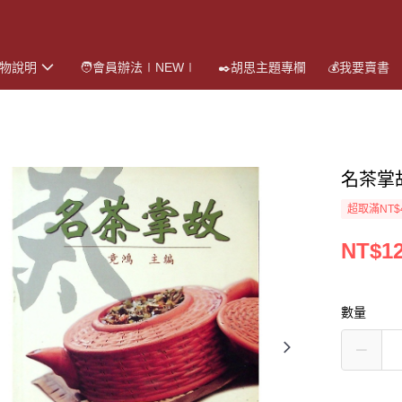
購物說明
🧑會員辦法∣NEW∣
✒️胡思主題專欄
💰我要賣書
名茶掌
超取滿NT$
NT$1
數量