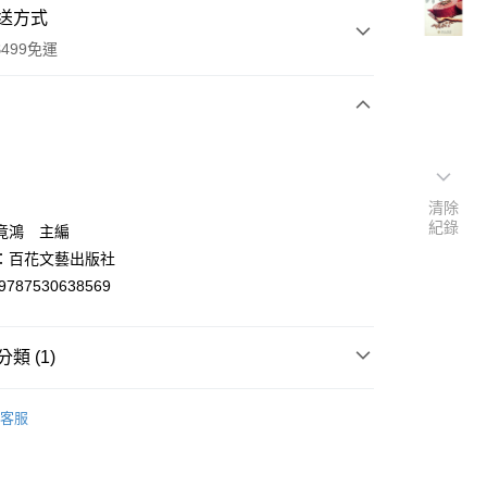
送方式
499免運
次付款
付款
清除
紀錄
竟鴻 主編
：百花文藝出版社
9787530638569
類 (1)
y
烹飪食譜/飲食文化
客服
分期