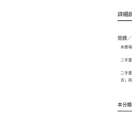
詳細
簡體／
本賣
二手
二手書
言」
本分類