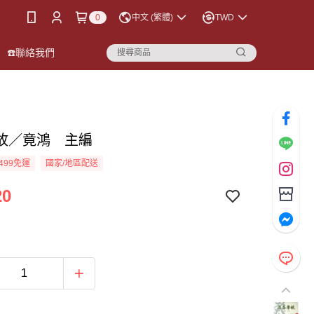
0
中文 (繁體)
TWD
☎️聯絡我們
故／竟鴻 主編
499免運
國家/地區配送
20