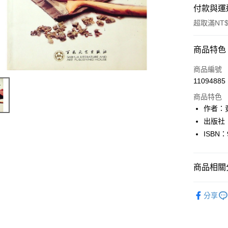
付款與運
超取滿NT$
付款方式
商品特色
信用卡一
商品編號
11094885
超商取貨
商品特色
LINE Pay
作者：
出版社
Apple Pay
ISBN：
街口支付
悠遊付
商品相關分
Google Pa
生活休閒
分享
全盈+PAY
大哥付你