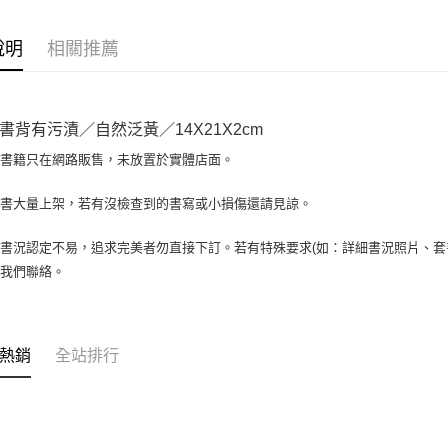
相關說明
【大哥付
AFTEE先
1.本服務
說明
相關推薦
2.付款方
相關說明
流程，驗
【關於「A
ATM付款
完成交易
AFTEE
3.實際核
便利好安
書背有污漬／自然泛黃／14X21X2cm
4.訂單成
１．簡單
消。如遇
２．便利
場書籍只在網路販售，未放置於實體店面。
運送方式
無法說明
３．安心
【繳款方
全家取貨付
書書大量上架，若有沒檢查到的書寫或小損傷還請見諒。
1.分期款
【「AFT
醒簡訊。
包裹】
１．於結帳
2.透過簡
付」結帳
書況認定不易，追求完美者勿直接下訂。若有特殊要求(如：詳細書況照片、套書
每筆NT$6
帳／街口支
２．訂單
與我們聯絡。
３．收到繳
付款後全
【注意事
／ATM／
1.本服務
每筆NT$6
※ 請注意
用戶於交
絡購買商品
款買賣價
7-11取
先享後付
熱銷
全站排行
2.基於同
※ 交易是
包裹】
資料（包
是否繳費成
用，由本
每筆NT$6
付客戶支
3.完整用
付款後7-1
【注意事