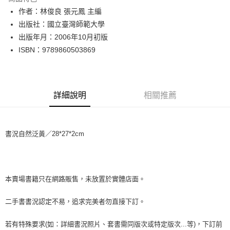
Apple Pay
作者：林俊良 張元鳳 主編
出版社：國立臺灣師範大學
街口支付
出版年月：2006年10月初版
悠遊付
ISBN：9789860503869
Google Pay
全盈+PAY
詳細說明
相關推薦
大哥付你分期
相關說明
【大哥付你分期使用說明】
書況自然泛黃／28*27*2cm
AFTEE先享後付
1.本服務由台灣大哥大提供，台灣大哥大用戶可立即使用無須另外申請。
2.付款方式選擇「大哥付你分期」，訂單成立後會自動跳轉到大哥付的交易
相關說明
流程，驗證手機門號後，選擇欲分期的期數、繳款截止日，確認付款後即完
【關於「AFTEE先享後付」】
成交易。
ATM付款
AFTEE先享後付是「在收到商品之後才付款」的支付方式。 讓您購物簡單
3.實際核准額度、可分期數及費用金額請依後續交易確認頁面所載為準。
便利好安心！
本賣場書籍只在網路販售，未放置於實體店面。
4.訂單成立30分鐘內，如未前往確認交易或遇審核未通過，訂單將自動取
１．簡單：不需註冊會員、不需綁卡、不需儲值。
運送方式
消。如遇「轉專審核」未通過狀況，表示未達大哥付你分期系統評分，恕無
２．便利：只要手機號碼，簡訊認證，即可結帳。
二手書書況認定不易，追求完美者勿直接下訂。
法說明評估內容。
３．安心：先確認商品／服務後，再付款。
全家取貨付款【書籍"本數"8本以上，建議使用中華郵政宅配包
【繳款方式說明】
1.分期款項不併入電信帳單，「大哥付你分期」於每月結算日後寄送繳費提
裹】
若有特殊要求(如：詳細書況照片、套書需同版次或特定版次...等)，下訂前
【「AFTEE先享後付」結帳流程】
醒簡訊。