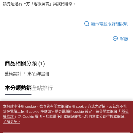
１．於結帳方式選擇「AFTEE先享後付」後，將跳轉至「AFTEE先享後付」
每筆NT$65，滿NT$499(含以上)免運費
請先透過右上方「客服留言」與我們聯絡。
2.透過簡訊連結打開帳單後，可選擇「超商條碼／台灣大直營門市／銀行轉
結帳頁面，進行簡訊認證並確認金額後，即可完成結帳。
帳／街口支付／iPASS MONEY」等通路繳費。
２．訂單成立數日內，您將收到繳費通知簡訊。
付款後全家取貨
３．收到繳費通知簡訊後14天內，點擊此簡訊中的連結，可透過四大超商／
【注意事項】
每筆NT$65，滿NT$499(含以上)免運費
顯示電腦版詳細說明
ATM／網路銀行／等多元方式進行付款，方視為交易完成。
1.本服務係由「台灣大哥大股份有限公司」（以下簡稱本公司）所提供，讓
※ 請注意：結帳手續完成當下不需立刻繳費，但若您需要取消訂單，請聯絡
用戶於交易時，得透過本服務購買商品或服務，並由商店將買賣／分期付款
7-11取貨付款【書籍"本數"8本以上，建議使用中華郵政宅配
購買商品的店家。未經商家同意取消之訂單仍視為有效，需透過AFTEE先享
買賣價金債權讓與本公司後，依約使用本公司帳單繳交帳款。
客服
後付繳納相關費用。
包裹】
2.基於同意付款使用「大哥付你分期」之契約關係目的，商店將以您的個人
※ 交易是否成功請以「AFTEE先享後付 」之結帳頁面顯示為準，若有關於
資料（包含姓名、電話或地址）提供予台灣大哥大進項蒐集、處理及利用，
每筆NT$65，滿NT$688(含以上)免運費
是否繳費成功／繳費後需取消欲退款等相關疑問，請聯繫「AFTEE先享後付
由本公司與您本人進行分期帳單所需資料之確認、核對及更正。
客戶支援中心」
https://netprotections.freshdesk.com/support/home
3.完整用戶服務條款，請詳閱以下連結：
https://oppay.tw/userRule
付款後7-11取貨
商品相關分類 (1)
【注意事項】
每筆NT$65，滿NT$688(含以上)免運費
１．透過由恩沛科技股份有限公司提供之「AFTEE先享後付」服務完成之交
藝術設計
東/西洋畫冊
易，需依本服務之必要範圍內提供個人資料，並將交易相關給付款項請求債
中華郵政包裹
權轉讓予恩沛科技股份有限公司。
每筆NT$65，滿NT$688(含以上)免運費
本分類熱銷
全站排行
２．關於個人資料處理事宜，請瀏覽以下網址：
https://aftee.tw/terms/#terms3
中華郵政包裹(離島)
３．未成年的使用者請事先徵得法定代理人或監護人之同意方可使用
「AFTEE先享後付」，若未經同意申辦者引起之損失，本公司不負相關責
每筆NT$65，滿NT$688(含以上)免運費
本網站中使用 cookie，欲查詢有關本網站使用 cookie 方式之詳情，及若您不希
任。
熱門標籤
望在電腦上使用 cookie 時應如何變更電腦的 cookie 設定，請參閱本網站「
隱私
４．使用「AFTEE先享後付」時，將依據個別帳號之用戶狀況，依本公司即
權條款
士林門市自取(書送達簡訊通知)
」之 Cookie 聲明。您繼續使用本網站即表示您同意本公司得按本網站使
時審查核予不同之上限額度；若仍有額度不足之情形，本公司將視審查結果
用條款之 Cookie 聲明使用 cookie。
了解更多 >
免運費
請求用戶進行身份認證。
５．嚴禁一人註冊多個帳號或使用他人資訊註冊。若發現惡意使用之情形，