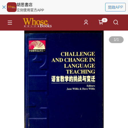
胡思書店
開啟APP
立刻使用官方APP
0
1
/
1