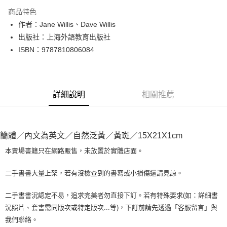
LINE Pay
商品特色
Apple Pay
作者：Jane Willis、Dave Willis
出版社：上海外語教育出版社
街口支付
ISBN：9787810806084
悠遊付
Google Pay
詳細說明
相關推薦
全盈+PAY
大哥付你分期
相關說明
簡體／內文為英文／自然泛黃／黃斑／15X21X1cm
【大哥付你分期使用說明】
AFTEE先享後付
1.本服務由台灣大哥大提供，台灣大哥大用戶可立即使用無須另外申請。
本賣場書籍只在網路販售，未放置於實體店面。
2.付款方式選擇「大哥付你分期」，訂單成立後會自動跳轉到大哥付的交易
相關說明
流程，驗證手機門號後，選擇欲分期的期數、繳款截止日，確認付款後即完
【關於「AFTEE先享後付」】
二手書書大量上架，若有沒檢查到的書寫或小損傷還請見諒。
成交易。
ATM付款
AFTEE先享後付是「在收到商品之後才付款」的支付方式。 讓您購物簡單
3.實際核准額度、可分期數及費用金額請依後續交易確認頁面所載為準。
便利好安心！
4.訂單成立30分鐘內，如未前往確認交易或遇審核未通過，訂單將自動取
二手書書況認定不易，追求完美者勿直接下訂。若有特殊要求(如：詳細書
１．簡單：不需註冊會員、不需綁卡、不需儲值。
運送方式
消。如遇「轉專審核」未通過狀況，表示未達大哥付你分期系統評分，恕無
況照片、套書需同版次或特定版次...等)，下訂前請先透過「客服留言」與
２．便利：只要手機號碼，簡訊認證，即可結帳。
法說明評估內容。
３．安心：先確認商品／服務後，再付款。
我們聯絡。
全家取貨付款【書籍"本數"8本以上，建議使用中華郵政宅配包
【繳款方式說明】