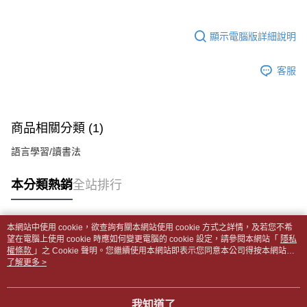
1.分期款項不併入電信帳單，「大哥付你分期」於每月結算日後寄送繳費提
裹】
【「AFTEE先享後付」結帳流程】
醒簡訊。
１．於結帳方式選擇「AFTEE先享後付」後，將跳轉至「AFTEE先享後付」
每筆NT$65，滿NT$499(含以上)免運費
2.透過簡訊連結打開帳單後，可選擇「超商條碼／台灣大直營門市／銀行轉
結帳頁面，進行簡訊認證並確認金額後，即可完成結帳。
顯示電腦版詳細說明
帳／街口支付／iPASS MONEY」等通路繳費。
２．訂單成立數日內，您將收到繳費通知簡訊。
付款後全家取貨
３．收到繳費通知簡訊後14天內，點擊此簡訊中的連結，可透過四大超商／
【注意事項】
每筆NT$65，滿NT$499(含以上)免運費
客服
ATM／網路銀行／等多元方式進行付款，方視為交易完成。
1.本服務係由「台灣大哥大股份有限公司」（以下簡稱本公司）所提供，讓
※ 請注意：結帳手續完成當下不需立刻繳費，但若您需要取消訂單，請聯絡
用戶於交易時，得透過本服務購買商品或服務，並由商店將買賣／分期付款
7-11取貨付款【書籍"本數"8本以上，建議使用中華郵政宅配
購買商品的店家。未經商家同意取消之訂單仍視為有效，需透過AFTEE先享
買賣價金債權讓與本公司後，依約使用本公司帳單繳交帳款。
後付繳納相關費用。
包裹】
2.基於同意付款使用「大哥付你分期」之契約關係目的，商店將以您的個人
※ 交易是否成功請以「AFTEE先享後付 」之結帳頁面顯示為準，若有關於
商品相關分類 (1)
資料（包含姓名、電話或地址）提供予台灣大哥大進項蒐集、處理及利用，
每筆NT$65，滿NT$688(含以上)免運費
是否繳費成功／繳費後需取消欲退款等相關疑問，請聯繫「AFTEE先享後付
由本公司與您本人進行分期帳單所需資料之確認、核對及更正。
客戶支援中心」
https://netprotections.freshdesk.com/support/home
語言學習/讀書法
3.完整用戶服務條款，請詳閱以下連結：
https://oppay.tw/userRule
付款後7-11取貨
【注意事項】
每筆NT$65，滿NT$688(含以上)免運費
本分類熱銷
全站排行
１．透過由恩沛科技股份有限公司提供之「AFTEE先享後付」服務完成之交
易，需依本服務之必要範圍內提供個人資料，並將交易相關給付款項請求債
中華郵政包裹
權轉讓予恩沛科技股份有限公司。
每筆NT$65，滿NT$688(含以上)免運費
２．關於個人資料處理事宜，請瀏覽以下網址：
本網站中使用 cookie，欲查詢有關本網站使用 cookie 方式之詳情，及若您不希
https://aftee.tw/terms/#terms3
熱門標籤
望在電腦上使用 cookie 時應如何變更電腦的 cookie 設定，請參閱本網站「
隱私
中華郵政包裹(離島)
３．未成年的使用者請事先徵得法定代理人或監護人之同意方可使用
權條款
」之 Cookie 聲明。您繼續使用本網站即表示您同意本公司得按本網站使
「AFTEE先享後付」，若未經同意申辦者引起之損失，本公司不負相關責
每筆NT$65，滿NT$688(含以上)免運費
用條款之 Cookie 聲明使用 cookie。
了解更多 >
任。
４．使用「AFTEE先享後付」時，將依據個別帳號之用戶狀況，依本公司即
士林門市自取(書送達簡訊通知)
時審查核予不同之上限額度；若仍有額度不足之情形，本公司將視審查結果
我知道了
免運費
請求用戶進行身份認證。