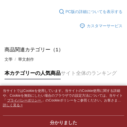
の場合は、AFTEE アプリプッシュ通知が届きます。
内容についての説明はいたしかねます。
5.商品受け取り時のお支払いは不要です。商品を確かめてから、SMSまた
配送毎にNT$65、NT$499以上で送料無料
はアプリの通知に従って、4大コンビニ、またはATM/オンラインバンキン
PC版の詳細についてを表示する
グでお支払いください。
付款後全家取貨
【支払い方法の説明】
1. 分割払いの金額は電信請求書に統合されず、「OP Pay Later」は毎月の
配送毎にNT$65、NT$499以上で送料無料
カスタマーサービス
代金納付期限は最短で 14 日以内ですので、ご注意ください。AFTEE アプ
締め日後に支払いリマインダーのSMSを送信します。
リをダウンロードして AFTEE 会員になるとお支払い期限を最長 45 日以内
2. SMSのリンクを通じて請求書を開いた後、「コンビニバーコード／台湾
7-11取貨付款【書籍"本數"8本以上，建議使用中華郵政宅配
まで延長できます。
大直営店舗／銀行振込／街口支払い／iPASS MONEY」などのチャネルで
包裹】
支払いを選択できます。
お支払期限は、ショップが請求した期日と、AFTEEで延長できる日数をも
商品関連カテゴリー（1）
配送毎にNT$65、NT$688以上で送料無料
とに計算されます。AFTEEで注文すると、商品を受け取るまで支払い期限
【注意事項】
を延長できますが、商品を期限内に受け取れない場合があります（例：予
文學
華文創作
1. 本サービスは「台湾大哥大株式会社」（以下「当社」といいます）によ
付款後7-11取貨
約商品や商品到着日が比較的遅い商品）。そのため、商品到着の有無に関
って提供され、ユーザーが取引時に本サービスを通じて商品やサービスを
わらず、AFTEEで指定された期限内にお支払いください。
配送毎にNT$65、NT$688以上で送料無料
購入できるようにし、店舗が売買／分割払い売買の債権を当社に譲渡した
本カテゴリーの人気商品
サイト全体のランキング
後、契約に基づいて当社の請求書で帳款を支払うことになります。
二、支払い限度額
中華郵政包裹
2. 「OP Pay Later」を利用する契約関係の目的から、店舗はあなたの個人
1.初回 AFTEEを ご利用の際に、認証結果及び当社の審査の結果に基づ
情報（名前、電話または住所を含む）を台湾大哥大に提供し、収集、処理
配送毎にNT$65、NT$688以上で送料無料
き、限度額が設定されます。
および利用するために、当社があなた本人と分割請求書に必要な情報の確
当サイトではCookieを使用しています。当サイトのCookie使用に関する詳細
2.決済金額は最低NT$20です。
人気タグ
認、照合および修正を行います。
や、Cookieを無効にしたい場合のブラウザでの設定方法については、当サイト
中華郵政包裹(離島)
3.現在、台湾の会員のみご利用いただけます。
3. 完全なユーザーサービス規約については、以下のリンクを参照してくだ
「
プライバシーポリシー
」のCookieポリシーをご参照ください。お客さま
配送毎にNT$65、NT$688以上で送料無料
が、当サイトを引き続き使用される場合、当社がサイト利用規約のCookieポリ
詳しく見る >
さい：
https://oppay.tw/userRule
三、利用規約「AFTEE代金後払い」（以下当サービスという）はネットプ
シーに基づいてCookieを使用することに同意したものとみなします。
ロテクションズ（以下 AFTEE という）が提供し、AFTEEが代金を徴収し
士林門市自取(書送達簡訊通知)
ます。当サービスご利用の際に提供しなければならない個人情報（注文者
送料無料
分かりました
の氏名、電話番号、受取人の氏名、電話番号、受取人住所を含むがこれに