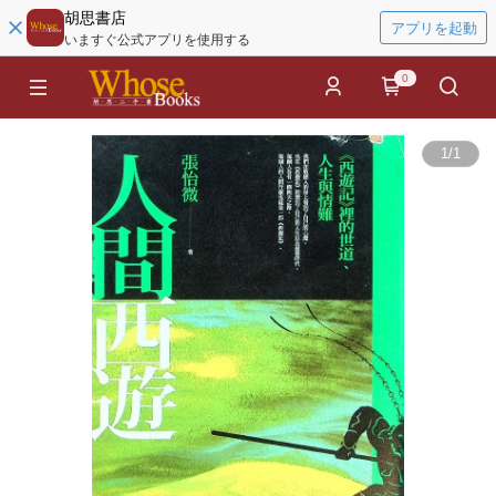
胡思書店
アプリを起動
いますぐ公式アプリを使用する
0
1
/
1