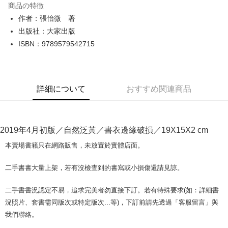
商品の特徴
Apple Pay
作者：張怡微 著
出版社：大家出版
JKOPAY
ISBN：9789579542715
Easy Wallet
Google Pay
詳細について
おすすめ関連商品
Plus Pay
OP Pay Later
説明
2019年4月初版／自然泛黃／書衣邊緣破損／19X15X2 cm
【OP Pay Later 使用説明】
AFTEE代金後払い
1. 本サービスは台湾大哥大によって提供され、台湾大哥大のユーザーは追
本賣場書籍只在網路販售，未放置於實體店面。
加の申請なしで即時に利用可能です。
説明
2. 支払い方法で「OP Pay Later」を選択すると、注文が成立した後に自動
一、 AFTEE代金後払いについて
二手書書大量上架，若有沒檢查到的書寫或小損傷還請見諒。
的に OP Pay Later の取引プロセスに移行し、携帯番号を確認後、分割払
ATM払い
1.お支払い方法でAFTEE代金後払いを選択すると、携帯電話認証ウィンド
いの回数や支払い期限を選択し、支払いを確認すると取引が完了します。
ウが表示されます。
3. 実際の承認額、分割回数および費用については、後続の取引確認ページ
二手書書況認定不易，追求完美者勿直接下訂。若有特殊要求(如：詳細書
2.SMSで認証してお支払い手続を進めてください。
配送方法
を基準とします。
3.注文するときのお支払いは不要です。商品はご指定の住所に配送されま
況照片、套書需同版次或特定版次...等)，下訂前請先透過「客服留言」與
4. 注文成立後30分以内に確認取引を行わない場合や審査が通過しない場
す。
全家取貨付款【書籍"本數"8本以上，建議使用中華郵政宅配包
我們聯絡。
合、注文は自動的にキャンセルされます。「転専審査」に未通過の状況が
4.ご注文が完了すると、携帯に支払い通知のSMSが届きます。アプリ会員
発生した場合は、システムの評価基準に達していないことを意味し、評価
裹】