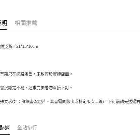
相關說明
【大哥付
AFTEE先
1.本服務
2.付款方
相關說明
說明
相關推薦
流程，驗
【關於「A
ATM付款
完成交易
AFTEE
3.實際核
便利好安
4.訂單成
１．簡單
泛黃／21*15*10cm
消。如遇
２．便利
運送方式
無法說明
３．安心
【繳款方
全家取貨付
1.分期款
【「AFT
醒簡訊。
包裹】
１．於結帳
場書籍只在網路販售，未放置於實體店面。
2.透過簡
付」結帳
每筆NT$6
帳／街口支
２．訂單
書書況認定不易，追求完美者勿直接下訂。
３．收到繳
付款後全
【注意事
／ATM／
1.本服務
每筆NT$6
※ 請注意
殊要求(如：詳細書況照片、套書需同版次或特定版次...等)，下訂前請先透
用戶於交
絡購買商品
款買賣價
7-11取
先享後付
2.基於同
※ 交易是
包裹】
資料（包
是否繳費成
用，由本
每筆NT$6
付客戶支
熱銷
全站排行
3.完整用
付款後7-1
【注意事