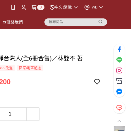
0
中文 (繁體)
TWD
☎️聯絡我們
靜台灣人(全6冊合售)／林雙不 著
499免運
國家/地區配送
200