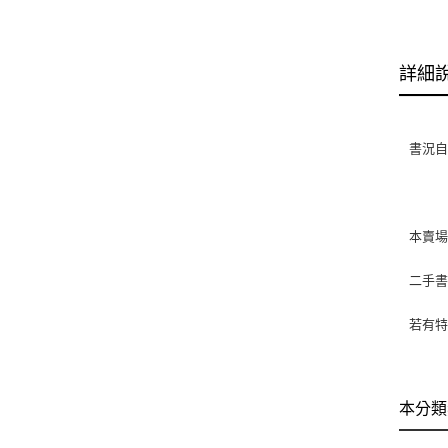
詳細
書況自然
本賣
二手
若有特
本分類