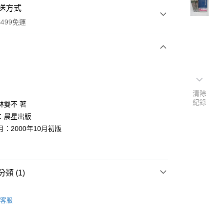
送方式
499免運
次付款
付款
清除
紀錄
林雙不 著
：晨星出版
：2000年10月初版
類 (1)
y
文創作
客服
分期