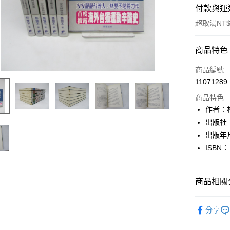
付款與運
超取滿NT$
付款方式
商品特色
信用卡一
商品編號
11071289
超商取貨
商品特色
LINE Pay
作者：
出版社
Apple Pay
出版年月
街口支付
ISBN：
悠遊付
商品相關分
Google Pa
全盈+PAY
文學
華
分享
大哥付你