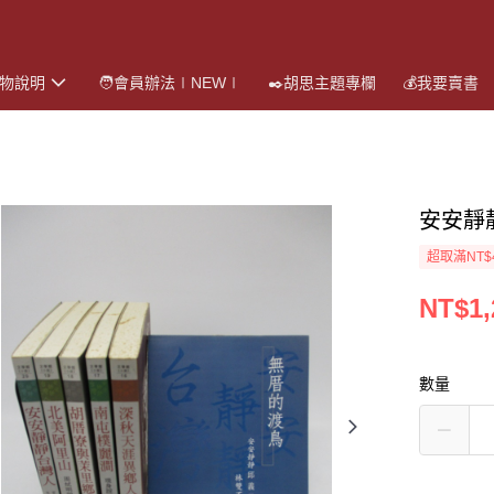
購物說明
🧑會員辦法∣NEW∣
✒️胡思主題專欄
💰我要賣書
安安靜
超取滿NT$
NT$1,
數量