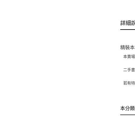
詳細
精裝本
本賣
二手
若有特
本分類