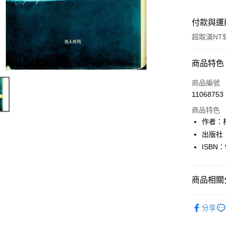
付款與運
超取滿NT$
付款方式
商品特色
信用卡一
商品編號
11068753
超商取貨
商品特色
LINE Pay
作者：相
出版社
Apple Pay
ISBN：
街口支付
悠遊付
商品相關分
Google Pa
日本語Japa
分享
全盈+PAY