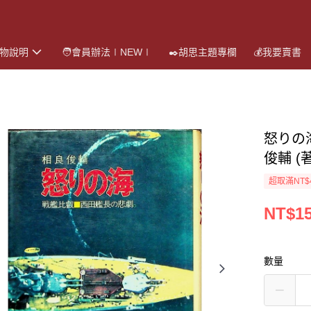
購物說明
🧑會員辦法∣NEW∣
✒️胡思主題專欄
💰我要賣書
怒りの
俊輔 (著
超取滿NT$
NT$1
數量