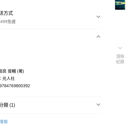
送方式
499免運
次付款
清除
付款
紀錄
良 俊輔 (著)
：光人社
9784769800392
類 (1)
y
nese
历史/社会科学
客服