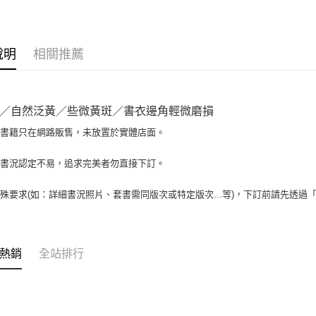
大哥付你
相關說明
【大哥付
AFTEE先
1.本服務
說明
相關推薦
2.付款方
相關說明
流程，驗
【關於「A
ATM付款
完成交易
AFTEE
3.實際核
便利好安
／自然泛黃／些微黃斑／書衣邊角輕微磨損
4.訂單成
１．簡單
消。如遇
２．便利
場書籍只在網路販售，未放置於實體店面。
運送方式
無法說明
３．安心
【繳款方
全家取貨付
書書況認定不易，追求完美者勿直接下訂。
1.分期款
【「AFT
醒簡訊。
包裹】
１．於結帳
2.透過簡
付」結帳
殊要求(如：詳細書況照片、套書需同版次或特定版次...等)，下訂前請先透過
每筆NT$6
帳／街口支
２．訂單
３．收到繳
付款後全
【注意事
／ATM／
1.本服務
每筆NT$6
※ 請注意
熱銷
全站排行
用戶於交
絡購買商品
款買賣價
7-11取
先享後付
2.基於同
※ 交易是
包裹】
資料（包
是否繳費成
用，由本
每筆NT$6
付客戶支