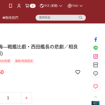
0
中文 (繁體)
TWD
☎️聯絡我們
海―戦艦比叡・西田艦長の悲劇／相良
)
499免運
國家/地區配送
50