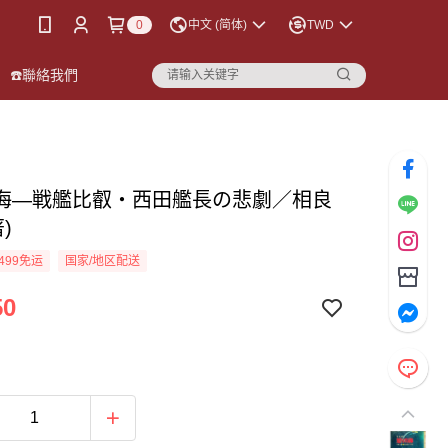
0
中文 (简体)
TWD
☎️聯絡我們
海―戦艦比叡・西田艦長の悲劇／相良
)
499免运
国家/地区配送
50