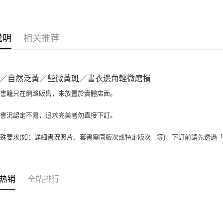
大哥付你
相关说明
【大哥付
AFTEE先
1. 本服
说明
相关推荐
人月租型
相关说明
2. 付款
一、關於 A
ATM付款
流程，验
1. 於付
完成交易
窗。
／自然泛黃／些微黃斑／書衣邊角輕微磨損
3. 实际
2. 進行
4. 订单
3. 訂單
場書籍只在網路販售，未放置於實體店面。
运送方式
消。如遇 
4. 下訂
容。
AFTEE 
全家取貨付
書書況認定不易，追求完美者勿直接下訂。
【缴款方
5. 收到
1. 分期
包裹】
APP於四
短信。
殊要求(如：詳細書況照片、套書需同版次或特定版次...等)，下訂前請先透過
每笔NT$6
2. 通过
請留意繳費期
账／街口支付
享有最長 
付款後全
【注意事
每笔NT$6
繳費期限，
热销
全站排行
1. 本服
算出。使用
过本服务
7-11取
定能夠在期
本公司后
收到商品與
包裹】
2. 基于
资料（包
每笔NT$6
二、付款