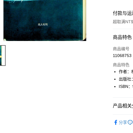
付款与运
超取满NT$
付款方式
商品特色
信用卡一
商品编号
11068753
超商取货
商品特色
LINE Pay
作者：相
出版社
Apple Pay
ISBN：
街口支付
悠遊付
产品相关分
Google Pa
日本語Japa
分享
Plus PAY