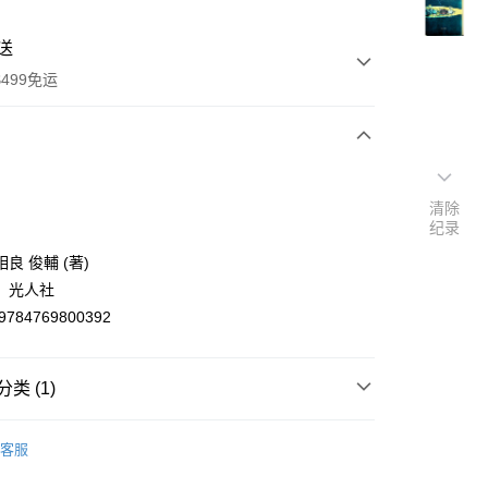
送
499免运
次付款
清除
付款
纪录
良 俊輔 (著)
：光人社
9784769800392
类 (1)
y
nese
历史/社会科学
客服