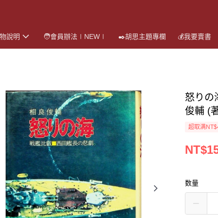
購物說明
🧑會員辦法∣NEW∣
✒️胡思主題專欄
💰我要賣書
怒りの
俊輔 (著
超取满NT$
NT$1
数量