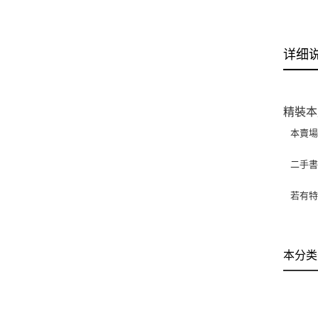
详细
精裝本
本賣
二手
若有特
本分类