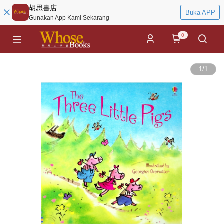
胡思書店
Buka APP
Gunakan App Kami Sekarang
0
1
/
1