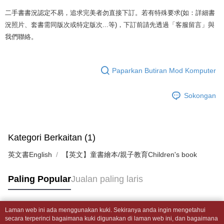
2. Anda boleh meneruskan pembayaran selepas pengesahan SMS.
Pilihan Penghantaran
Later selepas pesanan dibuat. Anda perlu mengesahkan nombor telefon
3. Tiada bayaran diperlukan apabila pesanan disahkan. Produk akan
二手書書況認定不易，追求完美者勿直接下訂。若有特殊要求(如：詳細書
mudah alih anda, memilih bilangan ansuran, dan menetapkan tarikh
dihantar ke alamat yang ditetapkan.
全家取貨付款【書籍"本數"8本以上，建議使用中華郵政宅配包
akhir pembayaran. Transaksi akan dianggap selesai setelah pembayaran
況照片、套書需同版次或特定版次...等)，下訂前請先透過「客服留言」與
4. Setelah pesanan disahkan, anda akan menerima SMS pembayaran
裹】
disahkan.
我們聯絡。
manakala ahli aplikasi akan menerima pemberitahuan tolak aplikasi
NT$65/pesanan | Penghantaran percuma untuk pesanan
AFTEE.
Had kredit yang diluluskan, tempoh ansuran yang tersedia, dan yuran
5. Tiada bayaran diperlukan apabila anda menerima produk. Sila buat
NT$499 atau lebih
yang dikenakan adalah tertakluk kepada maklumat yang dinyatakan
pembayaran di empat kedai serbaneka utama, ATM atau perbankan
pada halaman pengesahan transaksi seterusnya.
Paparkan Butiran Mod Komputer
dalam talian dengan SMS pembayaran atau pemberitahuan tolak aplikasi
付款後全家取貨
AFTEE.
Jika transaksi tidak disahkan dalam masa 30 minit selepas pesanan
NT$65/pesanan | Penghantaran percuma untuk pesanan
Sokongan
dibuat, atau jika permohonan gagal dalam proses semakan, pesanan
Sila ambil perhatian bahawa tempoh pembayaran adalah 14 hari. Walau
NT$499 atau lebih
akan dibatalkan secara automatik. Jika permohonan gagal pada
bagaimanapun, bagi mereka yang telah memuat turun Aplikasi AFTEE
peringkat "semakan manual", ini bermakna kriteria pemarkahan sistem
dan mendaftar sebagai ahli AFTEE boleh menikmati tempoh pembayaran
7-11取貨付款【書籍"本數"8本以上，建議使用中華郵政宅配
tidak dipenuhi; butiran penilaian khusus tidak akan didedahkan.
sehingga 45 hari.
包裹】
Kategori Berkaitan (1)
[Arahan Pembayaran]
Tempoh pembayaran dikira dari masa kedai meminta pembayaran anda,
NT$65/pesanan | Penghantaran percuma untuk pesanan
英文書English
ditambah dengan bilangan hari yang boleh dilanjutkan oleh AFTEE. Anda
【英文】童書繪本/親子教育Children's book
Pembayaran ansuran melalui OP Pay Later akan dibilkan secara
NT$688 atau lebih
boleh melanjutkan tempoh pembayaran anda sebelum anda menerima
berasingan dan tidak termasuk dalam bil telekom anda. SMS peringatan
pesanan. Walau bagaimanapun, tiada jaminan bahawa anda boleh
pembayaran akan dihantar selepas kitaran bil bulanan.
Paling Popular
Jualan paling laris
付款後7-11取貨
menerima pesanan anda semasa tempoh pembayaran (cth.: produk
prapesanan atau produk yang mungkin mengambil masa yang lebih
NT$65/pesanan | Penghantaran percuma untuk pesanan
Selepas mengakses bil melalui pautan dalam SMS, anda boleh
lama untuk dihantar). Oleh itu, anda dikehendaki membuat pembayaran
menyelesaikan pembayaran anda melalui salah satu saluran berikut: kod
NT$688 atau lebih
kepada AFTEE dalam tempoh sama ada anda menerima pesanan.
Laman web ini ada menggunakan kuki. Sekiranya anda ingin mengetahui
bar kedai serbaneka, kedai runcit Taiwan Mobile, pemindahan bank,
Tag Popular
secara terperinci bagaimana kuki digunakan di laman web ini, dan bagaimana
JKOPay, atau iPASS MONEY.
中華郵政包裹