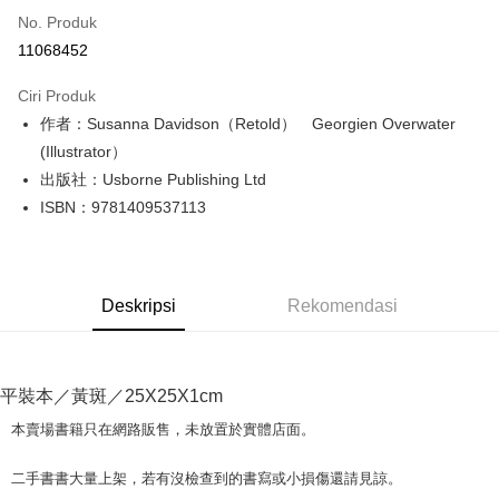
No. Produk
Pengambilan di Kedai Serbaneka
11068452
LINE Pay
Ciri Produk
Apple Pay
作者：Susanna Davidson（Retold） Georgien Overwater
(Illustrator）
JKOPAY
出版社：Usborne Publishing Ltd
Easy Wallet
ISBN：9781409537113
Google Pay
Plus PAY
Deskripsi
Rekomendasi
OP Pay Later
Deskripsi
[Terma Penggunaan untuk OP Pay Later]
AFTEE
平裝本／黃斑／25X25X1cm
Perkhidmatan ini disediakan oleh Taiwan Mobile dan tersedia untuk
Deskripsi
本賣場書籍只在網路販售，未放置於實體店面。
pengguna Taiwan Mobile tanpa memerlukan permohonan tambahan.
Pertama, Mengenai Perkhidmatan AFTEE Beli Sekarang Bayar Kemudian
Pemindahan ATM
1. Dengan memilih AFTEE sebagai kaedah pembayaran, mesej
Jika anda memilih OP Pay Later sebagai kaedah pembayaran, sistem
二手書書大量上架，若有沒檢查到的書寫或小損傷還請見諒。
pengesahan AFTEE akan muncul.
akan mengarahkan anda secara automatik ke proses transaksi OP Pay