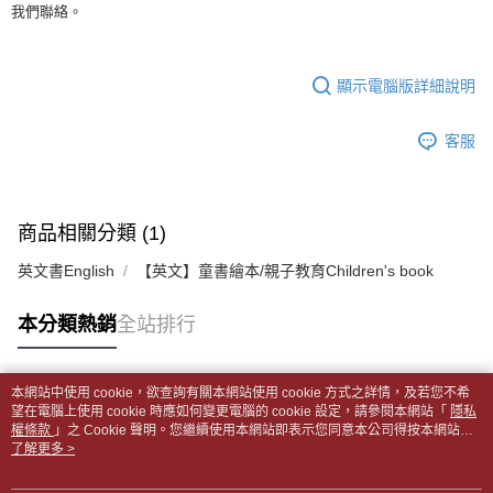
1.分期款項不併入電信帳單，「大哥付你分期」於每月結算日後寄送繳費提
我們聯絡。
裹】
【「AFTEE先享後付」結帳流程】
醒簡訊。
１．於結帳方式選擇「AFTEE先享後付」後，將跳轉至「AFTEE先享後付」
每筆NT$65，滿NT$499(含以上)免運費
2.透過簡訊連結打開帳單後，可選擇「超商條碼／台灣大直營門市／銀行轉
結帳頁面，進行簡訊認證並確認金額後，即可完成結帳。
帳／街口支付／iPASS MONEY」等通路繳費。
２．訂單成立數日內，您將收到繳費通知簡訊。
付款後全家取貨
顯示電腦版詳細說明
３．收到繳費通知簡訊後14天內，點擊此簡訊中的連結，可透過四大超商／
【注意事項】
每筆NT$65，滿NT$499(含以上)免運費
ATM／網路銀行／等多元方式進行付款，方視為交易完成。
1.本服務係由「台灣大哥大股份有限公司」（以下簡稱本公司）所提供，讓
※ 請注意：結帳手續完成當下不需立刻繳費，但若您需要取消訂單，請聯絡
客服
用戶於交易時，得透過本服務購買商品或服務，並由商店將買賣／分期付款
7-11取貨付款【書籍"本數"8本以上，建議使用中華郵政宅配
購買商品的店家。未經商家同意取消之訂單仍視為有效，需透過AFTEE先享
買賣價金債權讓與本公司後，依約使用本公司帳單繳交帳款。
後付繳納相關費用。
包裹】
2.基於同意付款使用「大哥付你分期」之契約關係目的，商店將以您的個人
※ 交易是否成功請以「AFTEE先享後付 」之結帳頁面顯示為準，若有關於
資料（包含姓名、電話或地址）提供予台灣大哥大進項蒐集、處理及利用，
每筆NT$65，滿NT$688(含以上)免運費
是否繳費成功／繳費後需取消欲退款等相關疑問，請聯繫「AFTEE先享後付
由本公司與您本人進行分期帳單所需資料之確認、核對及更正。
商品相關分類 (1)
客戶支援中心」
https://netprotections.freshdesk.com/support/home
3.完整用戶服務條款，請詳閱以下連結：
https://oppay.tw/userRule
付款後7-11取貨
英文書English
【英文】童書繪本/親子教育Children's book
【注意事項】
每筆NT$65，滿NT$688(含以上)免運費
１．透過由恩沛科技股份有限公司提供之「AFTEE先享後付」服務完成之交
易，需依本服務之必要範圍內提供個人資料，並將交易相關給付款項請求債
中華郵政包裹
本分類熱銷
全站排行
權轉讓予恩沛科技股份有限公司。
每筆NT$65，滿NT$688(含以上)免運費
２．關於個人資料處理事宜，請瀏覽以下網址：
https://aftee.tw/terms/#terms3
中華郵政包裹(離島)
本網站中使用 cookie，欲查詢有關本網站使用 cookie 方式之詳情，及若您不希
３．未成年的使用者請事先徵得法定代理人或監護人之同意方可使用
熱門標籤
望在電腦上使用 cookie 時應如何變更電腦的 cookie 設定，請參閱本網站「
隱私
「AFTEE先享後付」，若未經同意申辦者引起之損失，本公司不負相關責
每筆NT$65，滿NT$688(含以上)免運費
權條款
」之 Cookie 聲明。您繼續使用本網站即表示您同意本公司得按本網站使
任。
用條款之 Cookie 聲明使用 cookie。
了解更多 >
４．使用「AFTEE先享後付」時，將依據個別帳號之用戶狀況，依本公司即
士林門市自取(書送達簡訊通知)
時審查核予不同之上限額度；若仍有額度不足之情形，本公司將視審查結果
免運費
請求用戶進行身份認證。