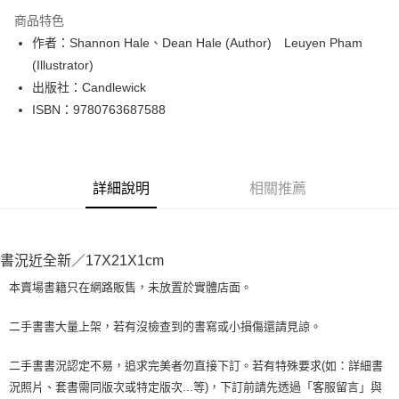
LINE Pay
商品特色
Apple Pay
作者：Shannon Hale、Dean Hale (Author) Leuyen Pham
(Illustrator)
街口支付
出版社：Candlewick
悠遊付
ISBN：9780763687588
Google Pay
全盈+PAY
詳細說明
相關推薦
大哥付你分期
相關說明
【大哥付你分期使用說明】
AFTEE先享後付
書況近全新／17X21X1cm
1.本服務由台灣大哥大提供，台灣大哥大用戶可立即使用無須另外申請。
2.付款方式選擇「大哥付你分期」，訂單成立後會自動跳轉到大哥付的交易
相關說明
本賣場書籍只在網路販售，未放置於實體店面。
流程，驗證手機門號後，選擇欲分期的期數、繳款截止日，確認付款後即完
【關於「AFTEE先享後付」】
成交易。
ATM付款
AFTEE先享後付是「在收到商品之後才付款」的支付方式。 讓您購物簡單
3.實際核准額度、可分期數及費用金額請依後續交易確認頁面所載為準。
二手書書大量上架，若有沒檢查到的書寫或小損傷還請見諒。
便利好安心！
4.訂單成立30分鐘內，如未前往確認交易或遇審核未通過，訂單將自動取
１．簡單：不需註冊會員、不需綁卡、不需儲值。
運送方式
消。如遇「轉專審核」未通過狀況，表示未達大哥付你分期系統評分，恕無
２．便利：只要手機號碼，簡訊認證，即可結帳。
二手書書況認定不易，追求完美者勿直接下訂。若有特殊要求(如：詳細書
法說明評估內容。
３．安心：先確認商品／服務後，再付款。
全家取貨付款【書籍"本數"8本以上，建議使用中華郵政宅配包
況照片、套書需同版次或特定版次...等)，下訂前請先透過「客服留言」與
【繳款方式說明】