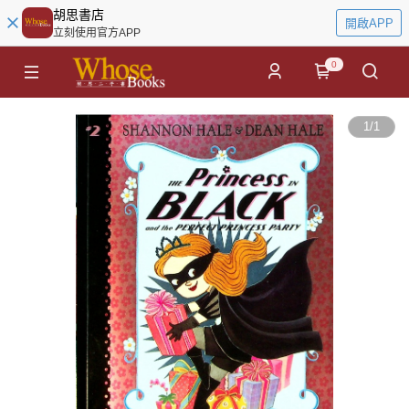
胡思書店
開啟APP
立刻使用官方APP
0
1
/
1