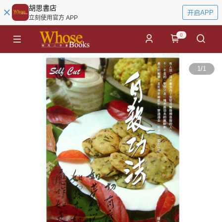
胡思書店
开启APP
立刻使用官方 APP
0
1
/
1