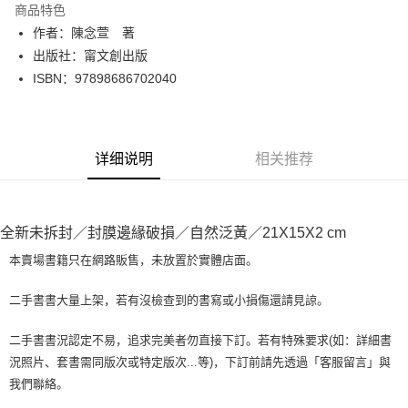
商品特色
Apple Pay
作者：陳念萱 著
出版社：甯文創出版
街口支付
ISBN：97898686702040
悠遊付
Google Pay
详细说明
相关推荐
Plus PAY
大哥付你分期
相关说明
全新未拆封／封膜邊緣破損／自然泛黃／21X15X2 cm
【大哥付你分期使用说明】
AFTEE先享后付
1. 本服务由台湾大哥大提供，电信用户可立即使用无须另外申请。（限个人
本賣場書籍只在網路販售，未放置於實體店面。
月租型门号，不开放公司户及预付卡使用）
相关说明
2. 付款方式选择 “大哥付你分期”，订单成立后会自动跳转到大哥付的交易流
一、關於 AFTEE先享後付
二手書書大量上架，若有沒檢查到的書寫或小損傷還請見諒。
程，验证手机门号后，选择欲分期的期数、缴款截止日，确认付款后即完成
ATM付款
1. 於付款方式選擇AFTEE先享後付，將跳出AFTEE先享後付手機驗證視
交易。
窗。
3. 实际核准额度、可分期数及费用金额请依后续交易确认页面所载为准。
二手書書況認定不易，追求完美者勿直接下訂。若有特殊要求(如：詳細書
2. 進行簡訊驗證之後，即可完成結帳手續。
运送方式
4. 订单成立30分钟内，如未前往确认交易或遇审核未通过，订单将自动取
況照片、套書需同版次或特定版次...等)，下訂前請先透過「客服留言」與
3. 訂單確認後不需事先繳費，商品會配送至您的指定地址。
消。如遇 “转专审核”未通过状况，表示未达系统评分，恕无法说明评估内
4. 下訂完成後，您的手機會收到一封繳費通知簡訊，APP會員則會收到
我們聯絡。
全家取貨付款【書籍"本數"8本以上，建議使用中華郵政宅配包
容。
AFTEE APP推播通知。
【缴款方式说明】
裹】