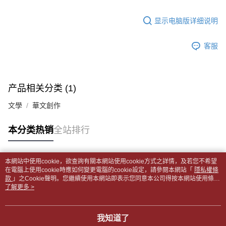
5. 收到商品當下無需繳費，確認無誤後，請再利用繳費通知簡訊或AFTEE
1. 分期款项不并入电信账单，“大哥付你分期”于每月结算日后寄送缴费提醒
APP於四大便利商店‧ATM/網銀等方式進行付款。
每笔NT$65，满NT$499(含以上)免运费
短信。
显示电脑版详细说明
2. 通过短信链接打开账单后，可选择 “超商条码／台湾大直营门市／银行转
請留意繳費期限為 14 天。唯有下載 AFTEE App 成為 AFTEE 會員者方能享
付款後全家取貨
账／街口支付／iPASS MONEY”等通路缴费。
有最長 45 天內付款之服務。
每笔NT$65，满NT$499(含以上)免运费
客服
【注意事项】
繳費期限，為商家向您請款的時間，再加上使用AFTEE可延長的天數所計算
1. 本服务系由 “台湾大哥大股份有限公司”所提供，让用户于交易时，得通过
7-11取貨付款【書籍"本數"8本以上，建議使用中華郵政宅配
出。使用AFTEE下訂可以延長您收到商品前的繳費天數，但無法保證一定能
本服务购买商品或服务，并由商店将买卖／分期付款买卖价金债权让与本公
夠在期限內收到商品(例如:預購商品或預計到貨時間較長者)。因此無論收到
包裹】
司后，依约使用本公司账单缴交账款。
商品與否，仍需要請您在AFTEE規定的時間內完成繳費。
产品相关分类 (1)
2. 基于同意付款使用 “大哥付你分期”之契约关系目的，商店将以您的个人资
每笔NT$65，满NT$688(含以上)免运费
料（包含姓名、电话或地址）提供予台湾大哥大进项收集、处理及利用，由
二、付款限制
文學
華文創作
台湾大哥大与本人进行分期账单所需资料之确认、核对及更正。
付款後7-11取貨
1. 初次使用 AFTEE 時，將依認證結果及本公司審查結果，核予每個人不同
3. 完整用户服务条款，请详阅以下链接：
https://oppay.tw/userRule
之上限額度
每笔NT$65，满NT$688(含以上)免运费
本分类热销
全站排行
2. 結帳金額須大於NT$30
3. 目前僅支援台灣會員
中華郵政包裹
每笔NT$65，满NT$688(含以上)免运费
三、聲明條款
本網站中使用cookie，欲查詢有關本網站使用cookie方式之詳情，及若您不希望
「AFTEE先享後付」(下稱本服務)乃由恩沛科技股份有限公司(下稱 AFTEE )
热门标签
在電腦上使用cookie時應如何變更電腦的cookie設定，請參閱本網站「
隱私權條
中華郵政包裹(離島)
所提供，並由 AFTEE 向您收取款項。因使用本服務所須提供之個人資料(包
款
」之Cookie聲明。您繼續使用本網站即表示您同意本公司得按本網站使用條款
含但不限於訂購人姓名、電話，收件人姓名、電話、收件地址)，將交付予
每笔NT$65，满NT$688(含以上)免运费
之Cookie聲明使用cookie。
了解更多 >
AFTEE 於本服務必要服務範圍內運用。關於 AFTEE 對於個人資料之蒐集、
處理、利用，詳參 AFTEE 官網之『個人資料蒐集、處理及利用告知聲明』
士林門市自取(書送達簡訊通知)
（
https://aftee.tw/privacypolicy/
）。
我知道了
免运费