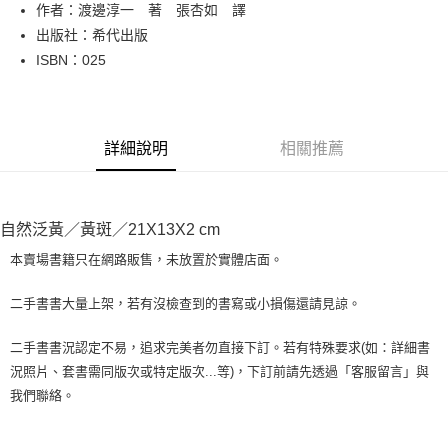
Apple Pay
作者：渡邊淳一 著 張杏如 譯
出版社：希代出版
街口支付
ISBN：025
悠遊付
Google Pay
詳細說明
相關推薦
全盈+PAY
大哥付你分期
相關說明
自然泛黃／黃斑／21X13X2 cm
【大哥付你分期使用說明】
AFTEE先享後付
1.本服務由台灣大哥大提供，台灣大哥大用戶可立即使用無須另外申請。
本賣場書籍只在網路販售，未放置於實體店面。
2.付款方式選擇「大哥付你分期」，訂單成立後會自動跳轉到大哥付的交易
相關說明
流程，驗證手機門號後，選擇欲分期的期數、繳款截止日，確認付款後即完
【關於「AFTEE先享後付」】
二手書書大量上架，若有沒檢查到的書寫或小損傷還請見諒。
成交易。
ATM付款
AFTEE先享後付是「在收到商品之後才付款」的支付方式。 讓您購物簡單
3.實際核准額度、可分期數及費用金額請依後續交易確認頁面所載為準。
便利好安心！
4.訂單成立30分鐘內，如未前往確認交易或遇審核未通過，訂單將自動取
二手書書況認定不易，追求完美者勿直接下訂。若有特殊要求(如：詳細書
１．簡單：不需註冊會員、不需綁卡、不需儲值。
運送方式
消。如遇「轉專審核」未通過狀況，表示未達大哥付你分期系統評分，恕無
況照片、套書需同版次或特定版次...等)，下訂前請先透過「客服留言」與
２．便利：只要手機號碼，簡訊認證，即可結帳。
法說明評估內容。
３．安心：先確認商品／服務後，再付款。
我們聯絡。
全家取貨付款【書籍"本數"8本以上，建議使用中華郵政宅配包
【繳款方式說明】
1.分期款項不併入電信帳單，「大哥付你分期」於每月結算日後寄送繳費提
裹】
【「AFTEE先享後付」結帳流程】
醒簡訊。
１．於結帳方式選擇「AFTEE先享後付」後，將跳轉至「AFTEE先享後付」