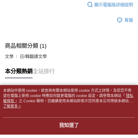
每筆NT$65，滿NT$499(含以上)免運費
2.透過簡訊連結打開帳單後，可選擇「超商條碼／台灣大直營門市／銀行轉
結帳頁面，進行簡訊認證並確認金額後，即可完成結帳。
顯示電腦版詳細說明
帳／街口支付／iPASS MONEY」等通路繳費。
２．訂單成立數日內，您將收到繳費通知簡訊。
付款後全家取貨
３．收到繳費通知簡訊後14天內，點擊此簡訊中的連結，可透過四大超商／
【注意事項】
每筆NT$65，滿NT$499(含以上)免運費
客服
ATM／網路銀行／等多元方式進行付款，方視為交易完成。
1.本服務係由「台灣大哥大股份有限公司」（以下簡稱本公司）所提供，讓
※ 請注意：結帳手續完成當下不需立刻繳費，但若您需要取消訂單，請聯絡
用戶於交易時，得透過本服務購買商品或服務，並由商店將買賣／分期付款
7-11取貨付款【書籍"本數"8本以上，建議使用中華郵政宅配
購買商品的店家。未經商家同意取消之訂單仍視為有效，需透過AFTEE先享
買賣價金債權讓與本公司後，依約使用本公司帳單繳交帳款。
後付繳納相關費用。
包裹】
2.基於同意付款使用「大哥付你分期」之契約關係目的，商店將以您的個人
※ 交易是否成功請以「AFTEE先享後付 」之結帳頁面顯示為準，若有關於
商品相關分類 (1)
資料（包含姓名、電話或地址）提供予台灣大哥大進項蒐集、處理及利用，
每筆NT$65，滿NT$688(含以上)免運費
是否繳費成功／繳費後需取消欲退款等相關疑問，請聯繫「AFTEE先享後付
由本公司與您本人進行分期帳單所需資料之確認、核對及更正。
客戶支援中心」
https://netprotections.freshdesk.com/support/home
文學
日/韓翻譯文學
3.完整用戶服務條款，請詳閱以下連結：
https://oppay.tw/userRule
付款後7-11取貨
【注意事項】
每筆NT$65，滿NT$688(含以上)免運費
本分類熱銷
全站排行
１．透過由恩沛科技股份有限公司提供之「AFTEE先享後付」服務完成之交
易，需依本服務之必要範圍內提供個人資料，並將交易相關給付款項請求債
中華郵政包裹
權轉讓予恩沛科技股份有限公司。
每筆NT$65，滿NT$688(含以上)免運費
２．關於個人資料處理事宜，請瀏覽以下網址：
本網站中使用 cookie，欲查詢有關本網站使用 cookie 方式之詳情，及若您不希
https://aftee.tw/terms/#terms3
熱門標籤
望在電腦上使用 cookie 時應如何變更電腦的 cookie 設定，請參閱本網站「
隱私
中華郵政包裹(離島)
３．未成年的使用者請事先徵得法定代理人或監護人之同意方可使用
權條款
」之 Cookie 聲明。您繼續使用本網站即表示您同意本公司得按本網站使
「AFTEE先享後付」，若未經同意申辦者引起之損失，本公司不負相關責
每筆NT$65，滿NT$688(含以上)免運費
用條款之 Cookie 聲明使用 cookie。
了解更多 >
任。
４．使用「AFTEE先享後付」時，將依據個別帳號之用戶狀況，依本公司即
士林門市自取(書送達簡訊通知)
時審查核予不同之上限額度；若仍有額度不足之情形，本公司將視審查結果
我知道了
免運費
請求用戶進行身份認證。
５．嚴禁一人註冊多個帳號或使用他人資訊註冊。若發現惡意使用之情形，
中華郵政【國際航空包裹】*收件人請填寫本名
恩沛科技股份有限公司將有權停止該用戶之使用額度並採取法律行動。
查看運費