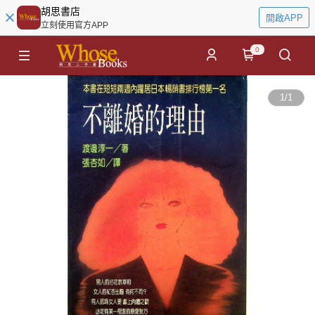
胡思書店
開啟APP
立刻使用官方APP
0
1
/
1