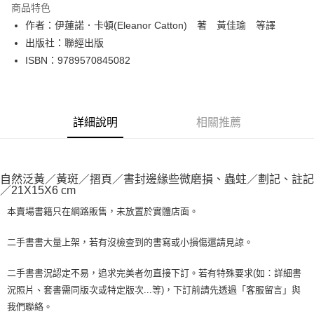
商品特色
Apple Pay
作者：伊蓮諾．卡頓(Eleanor Catton) 著 黃佳瑜 等譯
出版社：聯經出版
街口支付
ISBN：9789570845082
悠遊付
Google Pay
詳細說明
相關推薦
全盈+PAY
大哥付你分期
相關說明
自然泛黃／黃斑／摺頁／書封邊緣些微磨損、蟲蛀／劃記、註記
【大哥付你分期使用說明】
／21X15X6 cm
AFTEE先享後付
1.本服務由台灣大哥大提供，台灣大哥大用戶可立即使用無須另外申請。
2.付款方式選擇「大哥付你分期」，訂單成立後會自動跳轉到大哥付的交易
本賣場書籍只在網路販售，未放置於實體店面。
相關說明
流程，驗證手機門號後，選擇欲分期的期數、繳款截止日，確認付款後即完
【關於「AFTEE先享後付」】
成交易。
ATM付款
AFTEE先享後付是「在收到商品之後才付款」的支付方式。 讓您購物簡單
二手書書大量上架，若有沒檢查到的書寫或小損傷還請見諒。
3.實際核准額度、可分期數及費用金額請依後續交易確認頁面所載為準。
便利好安心！
4.訂單成立30分鐘內，如未前往確認交易或遇審核未通過，訂單將自動取
１．簡單：不需註冊會員、不需綁卡、不需儲值。
運送方式
二手書書況認定不易，追求完美者勿直接下訂。若有特殊要求(如：詳細書
消。如遇「轉專審核」未通過狀況，表示未達大哥付你分期系統評分，恕無
２．便利：只要手機號碼，簡訊認證，即可結帳。
法說明評估內容。
況照片、套書需同版次或特定版次...等)，下訂前請先透過「客服留言」與
３．安心：先確認商品／服務後，再付款。
全家取貨付款【書籍"本數"8本以上，建議使用中華郵政宅配包
【繳款方式說明】
我們聯絡。
1.分期款項不併入電信帳單，「大哥付你分期」於每月結算日後寄送繳費提
裹】