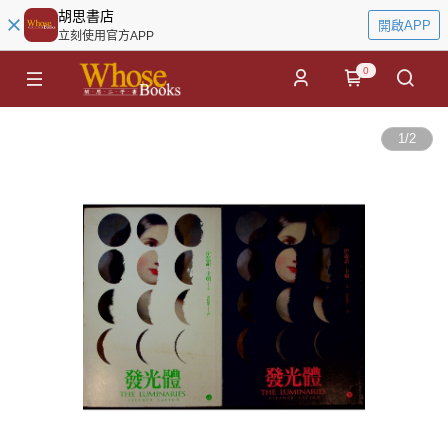
胡思書店
開啟APP
立刻使用官方APP
0
1
/
2