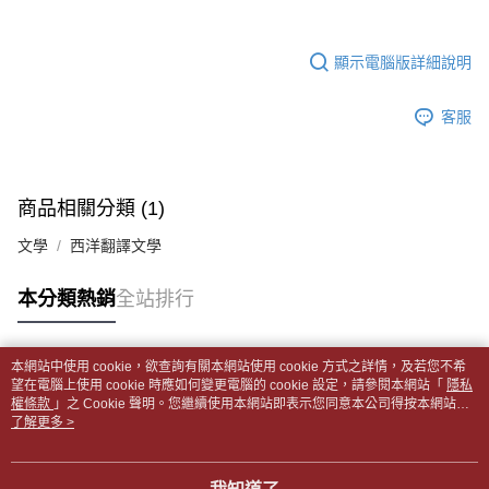
【「AFTEE先享後付」結帳流程】
醒簡訊。
１．於結帳方式選擇「AFTEE先享後付」後，將跳轉至「AFTEE先享後付」
每筆NT$65，滿NT$499(含以上)免運費
2.透過簡訊連結打開帳單後，可選擇「超商條碼／台灣大直營門市／銀行轉
結帳頁面，進行簡訊認證並確認金額後，即可完成結帳。
帳／街口支付／iPASS MONEY」等通路繳費。
顯示電腦版詳細說明
２．訂單成立數日內，您將收到繳費通知簡訊。
付款後全家取貨
３．收到繳費通知簡訊後14天內，點擊此簡訊中的連結，可透過四大超商／
【注意事項】
每筆NT$65，滿NT$499(含以上)免運費
ATM／網路銀行／等多元方式進行付款，方視為交易完成。
1.本服務係由「台灣大哥大股份有限公司」（以下簡稱本公司）所提供，讓
客服
※ 請注意：結帳手續完成當下不需立刻繳費，但若您需要取消訂單，請聯絡
用戶於交易時，得透過本服務購買商品或服務，並由商店將買賣／分期付款
7-11取貨付款【書籍"本數"8本以上，建議使用中華郵政宅配
購買商品的店家。未經商家同意取消之訂單仍視為有效，需透過AFTEE先享
買賣價金債權讓與本公司後，依約使用本公司帳單繳交帳款。
後付繳納相關費用。
包裹】
2.基於同意付款使用「大哥付你分期」之契約關係目的，商店將以您的個人
※ 交易是否成功請以「AFTEE先享後付 」之結帳頁面顯示為準，若有關於
資料（包含姓名、電話或地址）提供予台灣大哥大進項蒐集、處理及利用，
每筆NT$65，滿NT$688(含以上)免運費
是否繳費成功／繳費後需取消欲退款等相關疑問，請聯繫「AFTEE先享後付
商品相關分類 (1)
由本公司與您本人進行分期帳單所需資料之確認、核對及更正。
客戶支援中心」
https://netprotections.freshdesk.com/support/home
3.完整用戶服務條款，請詳閱以下連結：
https://oppay.tw/userRule
付款後7-11取貨
文學
西洋翻譯文學
【注意事項】
每筆NT$65，滿NT$688(含以上)免運費
１．透過由恩沛科技股份有限公司提供之「AFTEE先享後付」服務完成之交
本分類熱銷
全站排行
易，需依本服務之必要範圍內提供個人資料，並將交易相關給付款項請求債
中華郵政包裹
權轉讓予恩沛科技股份有限公司。
每筆NT$65，滿NT$688(含以上)免運費
２．關於個人資料處理事宜，請瀏覽以下網址：
https://aftee.tw/terms/#terms3
本網站中使用 cookie，欲查詢有關本網站使用 cookie 方式之詳情，及若您不希
中華郵政包裹(離島)
３．未成年的使用者請事先徵得法定代理人或監護人之同意方可使用
熱門標籤
望在電腦上使用 cookie 時應如何變更電腦的 cookie 設定，請參閱本網站「
隱私
「AFTEE先享後付」，若未經同意申辦者引起之損失，本公司不負相關責
權條款
每筆NT$65，滿NT$688(含以上)免運費
」之 Cookie 聲明。您繼續使用本網站即表示您同意本公司得按本網站使
任。
用條款之 Cookie 聲明使用 cookie。
了解更多 >
４．使用「AFTEE先享後付」時，將依據個別帳號之用戶狀況，依本公司即
士林門市自取(書送達簡訊通知)
時審查核予不同之上限額度；若仍有額度不足之情形，本公司將視審查結果
免運費
請求用戶進行身份認證。