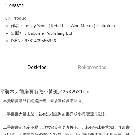
Pengambilan di Kedai Serbaneka
11068372
LINE Pay
Ciri Produk
Apple Pay
作者：Lesley Sims（Retold） Alan Marks (Illustrator）
出版社：Usborne Publishing Ltd
JKOPAY
ISBN：9781409555926
Easy Wallet
Google Pay
Deskripsi
Rekomendasi
Plus PAY
OP Pay Later
Deskripsi
平裝本／前扉頁有微小黃斑／25X25X1cm
[Terma Penggunaan untuk OP Pay Later]
AFTEE
本賣場書籍只在網路販售，未放置於實體店面。
Perkhidmatan ini disediakan oleh Taiwan Mobile dan tersedia untuk
Deskripsi
pengguna Taiwan Mobile tanpa memerlukan permohonan tambahan.
Pertama, Mengenai Perkhidmatan AFTEE Beli Sekarang Bayar Kemudian
二手書書大量上架，若有沒檢查到的書寫或小損傷還請見諒。
Pemindahan ATM
1. Dengan memilih AFTEE sebagai kaedah pembayaran, mesej
Jika anda memilih OP Pay Later sebagai kaedah pembayaran, sistem
pengesahan AFTEE akan muncul.
akan mengarahkan anda secara automatik ke proses transaksi OP Pay
二手書書況認定不易，追求完美者勿直接下訂。若有特殊要求(如：詳細書
2. Anda boleh meneruskan pembayaran selepas pengesahan SMS.
Pilihan Penghantaran
Later selepas pesanan dibuat. Anda perlu mengesahkan nombor telefon
3. Tiada bayaran diperlukan apabila pesanan disahkan. Produk akan
況照片、套書需同版次或特定版次...等)，下訂前請先透過「客服留言」與