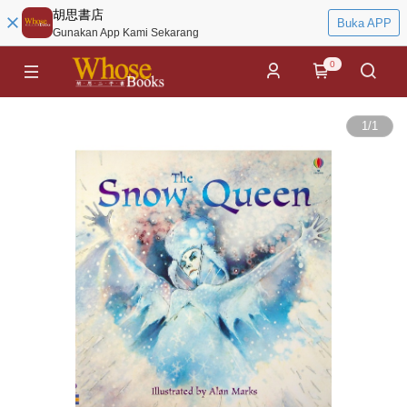
胡思書店
Buka APP
Gunakan App Kami Sekarang
0
1
/
1