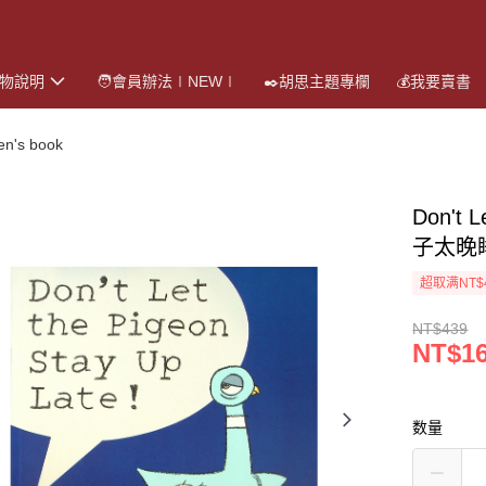
購物說明
🧑會員辦法∣NEW∣
✒️胡思主題專欄
💰我要賣書
's book
Don't 
子太晚睡
超取满NT$
NT$439
NT$1
数量