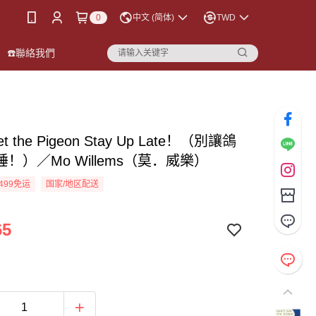
0
中文 (简体)
TWD
☎️聯絡我們
Let the Pigeon Stay Up Late！（別讓鴿
！）／Mo Willems（莫．威樂）
499免运
国家/地区配送
65