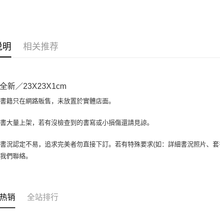
大哥付你
相关说明
【大哥付
AFTEE先
1. 本服
说明
相关推荐
人月租型
相关说明
2. 付款
一、關於 A
ATM付款
流程，验
1. 於付
完成交易
窗。
全新／23X23X1cm
3. 实际
2. 進行
4. 订单
3. 訂單
場書籍只在網路販售，未放置於實體店面。
运送方式
消。如遇 
4. 下訂
容。
AFTEE 
全家取貨付
書書大量上架，若有沒檢查到的書寫或小損傷還請見諒。
【缴款方
5. 收到
1. 分期
包裹】
APP於四
短信。
書況認定不易，追求完美者勿直接下訂。若有特殊要求(如：詳細書況照片、套書
每笔NT$6
2. 通过
請留意繳費期
與我們聯絡。
账／街口支付
享有最長 
付款後全
【注意事
每笔NT$6
繳費期限，
1. 本服
算出。使用
过本服务
7-11取
定能夠在期
热销
全站排行
本公司后
收到商品與
包裹】
2. 基于