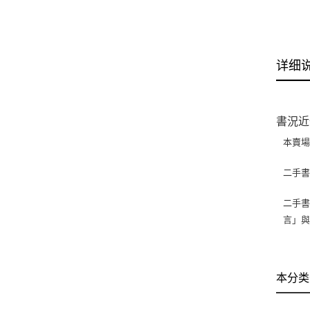
详细
書況近
本賣
二手
二手書
言」
本分类