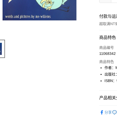
付款与运
超取满NT$
付款方式
商品特色
信用卡一
商品编号
11068342
超商取货
商品特色
LINE Pay
作者：M
出版社：W
Apple Pay
ISBN：
街口支付
悠遊付
产品相关分
Google Pa
英文書Engl
分享
Plus PAY