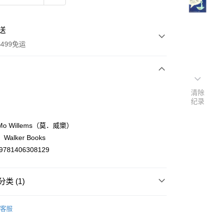
送
499免运
次付款
清除
纪录
付款
o Willems（莫．威樂）
alker Books
9781406308129
类 (1)
y
ish
【英文】童書繪本/親子教育Children's book
客服