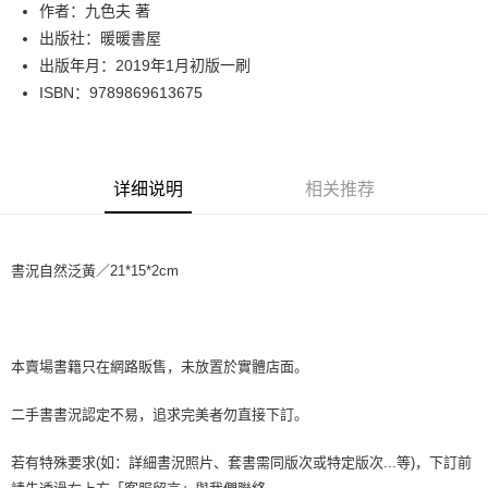
Apple Pay
作者：九色夫 著
出版社：暖暖書屋
街口支付
出版年月：2019年1月初版一刷
悠遊付
ISBN：9789869613675
Google Pay
Plus PAY
详细说明
相关推荐
大哥付你分期
相关说明
【大哥付你分期使用说明】
書況自然泛黃／21*15*2cm
AFTEE先享后付
1. 本服务由台湾大哥大提供，电信用户可立即使用无须另外申请。（限个人
月租型门号，不开放公司户及预付卡使用）
相关说明
2. 付款方式选择 “大哥付你分期”，订单成立后会自动跳转到大哥付的交易流
一、關於 AFTEE先享後付
程，验证手机门号后，选择欲分期的期数、缴款截止日，确认付款后即完成
ATM付款
1. 於付款方式選擇AFTEE先享後付，將跳出AFTEE先享後付手機驗證視
交易。
窗。
本賣場書籍只在網路販售，未放置於實體店面。
3. 实际核准额度、可分期数及费用金额请依后续交易确认页面所载为准。
2. 進行簡訊驗證之後，即可完成結帳手續。
运送方式
4. 订单成立30分钟内，如未前往确认交易或遇审核未通过，订单将自动取
3. 訂單確認後不需事先繳費，商品會配送至您的指定地址。
二手書書況認定不易，追求完美者勿直接下訂。
消。如遇 “转专审核”未通过状况，表示未达系统评分，恕无法说明评估内
4. 下訂完成後，您的手機會收到一封繳費通知簡訊，APP會員則會收到
全家取貨付款【書籍"本數"8本以上，建議使用中華郵政宅配包
容。
AFTEE APP推播通知。
【缴款方式说明】
裹】
若有特殊要求(如：詳細書況照片、套書需同版次或特定版次...等)，下訂前
5. 收到商品當下無需繳費，確認無誤後，請再利用繳費通知簡訊或AFTEE
1. 分期款项不并入电信账单，“大哥付你分期”于每月结算日后寄送缴费提醒
APP於四大便利商店‧ATM/網銀等方式進行付款。