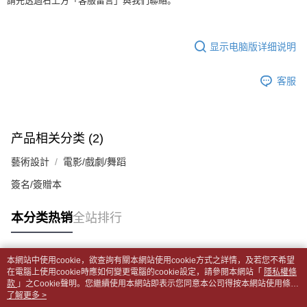
每笔NT$65，满NT$499(含以上)免运费
請先透過右上方「客服留言」與我們聯絡。
短信。
2. 通过短信链接打开账单后，可选择 “超商条码／台湾大直营门市／银行转
請留意繳費期限為 14 天。唯有下載 AFTEE App 成為 AFTEE 會員者方能享
付款後全家取貨
账／街口支付／iPASS MONEY”等通路缴费。
有最長 45 天內付款之服務。
每笔NT$65，满NT$499(含以上)免运费
显示电脑版详细说明
【注意事项】
繳費期限，為商家向您請款的時間，再加上使用AFTEE可延長的天數所計算
1. 本服务系由 “台湾大哥大股份有限公司”所提供，让用户于交易时，得通过
7-11取貨付款【書籍"本數"8本以上，建議使用中華郵政宅配
出。使用AFTEE下訂可以延長您收到商品前的繳費天數，但無法保證一定能
本服务购买商品或服务，并由商店将买卖／分期付款买卖价金债权让与本公
客服
夠在期限內收到商品(例如:預購商品或預計到貨時間較長者)。因此無論收到
包裹】
司后，依约使用本公司账单缴交账款。
商品與否，仍需要請您在AFTEE規定的時間內完成繳費。
2. 基于同意付款使用 “大哥付你分期”之契约关系目的，商店将以您的个人资
每笔NT$65，满NT$688(含以上)免运费
料（包含姓名、电话或地址）提供予台湾大哥大进项收集、处理及利用，由
二、付款限制
台湾大哥大与本人进行分期账单所需资料之确认、核对及更正。
付款後7-11取貨
1. 初次使用 AFTEE 時，將依認證結果及本公司審查結果，核予每個人不同
产品相关分类 (2)
3. 完整用户服务条款，请详阅以下链接：
https://oppay.tw/userRule
之上限額度
每笔NT$65，满NT$688(含以上)免运费
2. 結帳金額須大於NT$30
藝術設計
電影/戲劇/舞蹈
3. 目前僅支援台灣會員
中華郵政包裹
簽名/簽贈本
每笔NT$65，满NT$688(含以上)免运费
三、聲明條款
「AFTEE先享後付」(下稱本服務)乃由恩沛科技股份有限公司(下稱 AFTEE )
本分类热销
全站排行
中華郵政包裹(離島)
所提供，並由 AFTEE 向您收取款項。因使用本服務所須提供之個人資料(包
含但不限於訂購人姓名、電話，收件人姓名、電話、收件地址)，將交付予
每笔NT$65，满NT$688(含以上)免运费
AFTEE 於本服務必要服務範圍內運用。關於 AFTEE 對於個人資料之蒐集、
處理、利用，詳參 AFTEE 官網之『個人資料蒐集、處理及利用告知聲明』
本網站中使用cookie，欲查詢有關本網站使用cookie方式之詳情，及若您不希望
士林門市自取(書送達簡訊通知)
（
https://aftee.tw/privacypolicy/
）。
热门标签
在電腦上使用cookie時應如何變更電腦的cookie設定，請參閱本網站「
隱私權條
免运费
款
」之Cookie聲明。您繼續使用本網站即表示您同意本公司得按本網站使用條款
若款項超過繳費期限，將根據當次的金額加收年利率 16% 的逾期滯納金。
之Cookie聲明使用cookie。
了解更多 >
中華郵政【國際航空包裹】*收件人請填寫本名
未成年的使用者，請事先徵得法定代理人或監護人之同意方可使用
查看运费