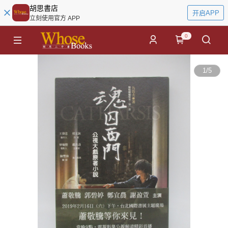
胡思書店
开启APP
立刻使用官方 APP
0
1
/
5