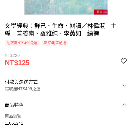
文學經典：群己．生命．閱讀／林偉淑 主
編 普義南、羅雅純、李蕙如 編撰
超取滿NT$499免運
國家/地區配送
NT$220
NT$125
付款與運送方式
超取滿NT$499免運
付款方式
商品特色
信用卡一次付款
商品編號
超商取貨付款
11051241
LINE Pay