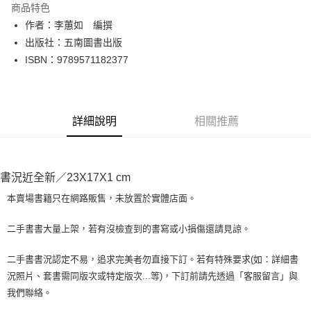
商品特色
Apple Pay
作者：李蕙如 編撰
出版社：五南圖書出版
街口支付
ISBN：9789571182377
悠遊付
Google Pay
詳細說明
相關推薦
全盈+PAY
大哥付你分期
相關說明
書況近全新／23X17X1 cm
【大哥付你分期使用說明】
AFTEE先享後付
1.本服務由台灣大哥大提供，台灣大哥大用戶可立即使用無須另外申請。
本賣場書籍只在網路販售，未放置於實體店面。
2.付款方式選擇「大哥付你分期」，訂單成立後會自動跳轉到大哥付的交易
相關說明
流程，驗證手機門號後，選擇欲分期的期數、繳款截止日，確認付款後即完
【關於「AFTEE先享後付」】
二手書書大量上架，若有沒檢查到的書寫或小損傷還請見諒。
成交易。
ATM付款
AFTEE先享後付是「在收到商品之後才付款」的支付方式。 讓您購物簡單
3.實際核准額度、可分期數及費用金額請依後續交易確認頁面所載為準。
便利好安心！
4.訂單成立30分鐘內，如未前往確認交易或遇審核未通過，訂單將自動取
二手書書況認定不易，追求完美者勿直接下訂。若有特殊要求(如：詳細書
１．簡單：不需註冊會員、不需綁卡、不需儲值。
運送方式
消。如遇「轉專審核」未通過狀況，表示未達大哥付你分期系統評分，恕無
況照片、套書需同版次或特定版次...等)，下訂前請先透過「客服留言」與
２．便利：只要手機號碼，簡訊認證，即可結帳。
法說明評估內容。
３．安心：先確認商品／服務後，再付款。
我們聯絡。
全家取貨付款【書籍"本數"8本以上，建議使用中華郵政宅配包
【繳款方式說明】
1.分期款項不併入電信帳單，「大哥付你分期」於每月結算日後寄送繳費提
裹】