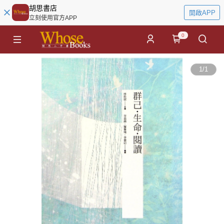
胡思書店
開啟APP
立刻使用官方APP
0
1
/
1