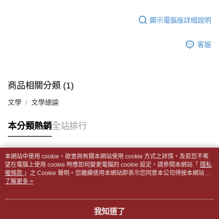
【「AFTEE先享後付」結帳流程】
醒簡訊。
１．於結帳方式選擇「AFTEE先享後付」後，將跳轉至「AFTEE先享後付」
每筆NT$65，滿NT$499(含以上)免運費
2.透過簡訊連結打開帳單後，可選擇「超商條碼／台灣大直營門市／銀行轉
結帳頁面，進行簡訊認證並確認金額後，即可完成結帳。
顯示電腦版詳細說明
帳／街口支付／iPASS MONEY」等通路繳費。
２．訂單成立數日內，您將收到繳費通知簡訊。
付款後全家取貨
３．收到繳費通知簡訊後14天內，點擊此簡訊中的連結，可透過四大超商／
【注意事項】
每筆NT$65，滿NT$499(含以上)免運費
客服
ATM／網路銀行／等多元方式進行付款，方視為交易完成。
1.本服務係由「台灣大哥大股份有限公司」（以下簡稱本公司）所提供，讓
※ 請注意：結帳手續完成當下不需立刻繳費，但若您需要取消訂單，請聯絡
用戶於交易時，得透過本服務購買商品或服務，並由商店將買賣／分期付款
7-11取貨付款【書籍"本數"8本以上，建議使用中華郵政宅配
購買商品的店家。未經商家同意取消之訂單仍視為有效，需透過AFTEE先享
買賣價金債權讓與本公司後，依約使用本公司帳單繳交帳款。
後付繳納相關費用。
包裹】
2.基於同意付款使用「大哥付你分期」之契約關係目的，商店將以您的個人
※ 交易是否成功請以「AFTEE先享後付 」之結帳頁面顯示為準，若有關於
商品相關分類 (1)
資料（包含姓名、電話或地址）提供予台灣大哥大進項蒐集、處理及利用，
每筆NT$65，滿NT$688(含以上)免運費
是否繳費成功／繳費後需取消欲退款等相關疑問，請聯繫「AFTEE先享後付
由本公司與您本人進行分期帳單所需資料之確認、核對及更正。
客戶支援中心」
https://netprotections.freshdesk.com/support/home
文學
文學總論
3.完整用戶服務條款，請詳閱以下連結：
https://oppay.tw/userRule
付款後7-11取貨
【注意事項】
每筆NT$65，滿NT$688(含以上)免運費
本分類熱銷
全站排行
１．透過由恩沛科技股份有限公司提供之「AFTEE先享後付」服務完成之交
易，需依本服務之必要範圍內提供個人資料，並將交易相關給付款項請求債
中華郵政包裹
權轉讓予恩沛科技股份有限公司。
每筆NT$65，滿NT$688(含以上)免運費
２．關於個人資料處理事宜，請瀏覽以下網址：
本網站中使用 cookie，欲查詢有關本網站使用 cookie 方式之詳情，及若您不希
https://aftee.tw/terms/#terms3
熱門標籤
望在電腦上使用 cookie 時應如何變更電腦的 cookie 設定，請參閱本網站「
隱私
中華郵政包裹(離島)
３．未成年的使用者請事先徵得法定代理人或監護人之同意方可使用
權條款
」之 Cookie 聲明。您繼續使用本網站即表示您同意本公司得按本網站使
「AFTEE先享後付」，若未經同意申辦者引起之損失，本公司不負相關責
每筆NT$65，滿NT$688(含以上)免運費
用條款之 Cookie 聲明使用 cookie。
了解更多 >
任。
４．使用「AFTEE先享後付」時，將依據個別帳號之用戶狀況，依本公司即
士林門市自取(書送達簡訊通知)
時審查核予不同之上限額度；若仍有額度不足之情形，本公司將視審查結果
我知道了
免運費
請求用戶進行身份認證。