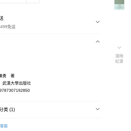
送
499免运
次付款
清除
纪录
付款
陳勇 著
：武漢大學出版社
9787307192850
类 (1)
y
文創作
客服