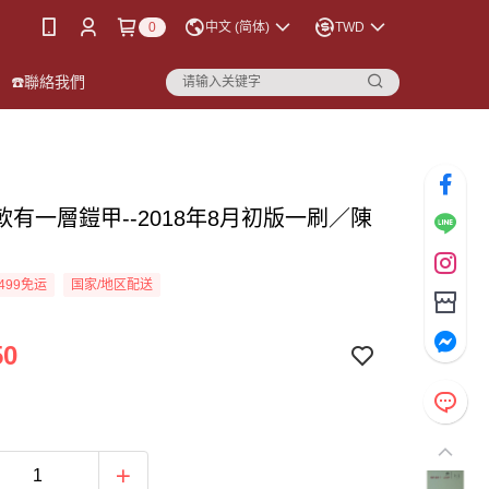
0
中文 (简体)
TWD
☎️聯絡我們
軟有一層鎧甲--2018年8月初版一刷／陳
499免运
国家/地区配送
50