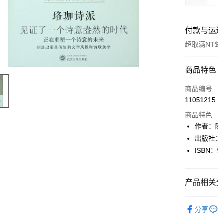
付款与运
超取满NT$
付款方式
商品特色
信用卡一
商品编号
11051215
超商取货
商品特色
LINE Pay
作者：
出版社
Apple Pay
ISBN：
街口支付
悠遊付
产品相关分
Google Pa
文學
華
分享
Plus PAY