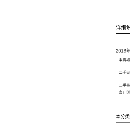
详细
201
本賣
二手
二手書
言」
本分类