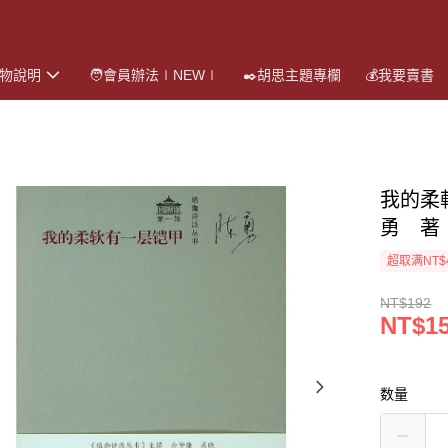
購物說明
🧑會員辦法∣NEW∣
✒️胡思主題專欄
💰我要賣書
我的柔
勇 著
超取满NT$
NT$192
NT$1
数量