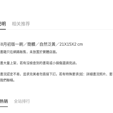
大哥付你
相关说明
【大哥付
AFTEE先
1. 本服
说明
相关推荐
人月租型
相关说明
2. 付款
一、關於 A
ATM付款
流程，验
1. 於付
完成交易
窗。
8年8月初版一刷／簡體／自然泛黃／21X15X2 cm
3. 实际
2. 進行
4. 订单
3. 訂單
場書籍只在網路販售，未放置於實體店面。
运送方式
消。如遇 
4. 下訂
容。
AFTEE 
全家取貨付
書書大量上架，若有沒檢查到的書寫或小損傷還請見諒。
【缴款方
5. 收到
1. 分期
包裹】
APP於四
短信。
書況認定不易，追求完美者勿直接下訂。若有特殊要求(如：詳細書況照片、套書
每笔NT$6
2. 通过
請留意繳費期
與我們聯絡。
账／街口支付
享有最長 
付款後全
【注意事
每笔NT$6
繳費期限，
1. 本服
算出。使用
过本服务
7-11取
定能夠在期
热销
全站排行
本公司后
收到商品與
包裹】
2. 基于