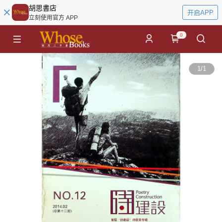
胡思書店
开启APP
立刻使用官方 APP
0
1
/
1