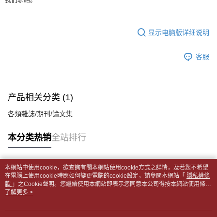
全家取貨付款【書籍"本數"8本以上，建議使用中華郵政宅配包
容。
AFTEE APP推播通知。
【缴款方式说明】
裹】
5. 收到商品當下無需繳費，確認無誤後，請再利用繳費通知簡訊或AFTEE
1. 分期款项不并入电信账单，“大哥付你分期”于每月结算日后寄送缴费提醒
APP於四大便利商店‧ATM/網銀等方式進行付款。
每笔NT$65，满NT$499(含以上)免运费
短信。
显示电脑版详细说明
2. 通过短信链接打开账单后，可选择 “超商条码／台湾大直营门市／银行转
請留意繳費期限為 14 天。唯有下載 AFTEE App 成為 AFTEE 會員者方能享
付款後全家取貨
账／街口支付／iPASS MONEY”等通路缴费。
有最長 45 天內付款之服務。
每笔NT$65，满NT$499(含以上)免运费
客服
【注意事项】
繳費期限，為商家向您請款的時間，再加上使用AFTEE可延長的天數所計算
1. 本服务系由 “台湾大哥大股份有限公司”所提供，让用户于交易时，得通过
7-11取貨付款【書籍"本數"8本以上，建議使用中華郵政宅配
出。使用AFTEE下訂可以延長您收到商品前的繳費天數，但無法保證一定能
本服务购买商品或服务，并由商店将买卖／分期付款买卖价金债权让与本公
夠在期限內收到商品(例如:預購商品或預計到貨時間較長者)。因此無論收到
包裹】
司后，依约使用本公司账单缴交账款。
商品與否，仍需要請您在AFTEE規定的時間內完成繳費。
产品相关分类 (1)
2. 基于同意付款使用 “大哥付你分期”之契约关系目的，商店将以您的个人资
每笔NT$65，满NT$688(含以上)免运费
料（包含姓名、电话或地址）提供予台湾大哥大进项收集、处理及利用，由
二、付款限制
各類雜誌/期刊/論文集
台湾大哥大与本人进行分期账单所需资料之确认、核对及更正。
付款後7-11取貨
1. 初次使用 AFTEE 時，將依認證結果及本公司審查結果，核予每個人不同
3. 完整用户服务条款，请详阅以下链接：
https://oppay.tw/userRule
之上限額度
每笔NT$65，满NT$688(含以上)免运费
本分类热销
全站排行
2. 結帳金額須大於NT$30
3. 目前僅支援台灣會員
中華郵政包裹
每笔NT$65，满NT$688(含以上)免运费
三、聲明條款
本網站中使用cookie，欲查詢有關本網站使用cookie方式之詳情，及若您不希望
「AFTEE先享後付」(下稱本服務)乃由恩沛科技股份有限公司(下稱 AFTEE )
热门标签
在電腦上使用cookie時應如何變更電腦的cookie設定，請參閱本網站「
隱私權條
中華郵政包裹(離島)
所提供，並由 AFTEE 向您收取款項。因使用本服務所須提供之個人資料(包
款
」之Cookie聲明。您繼續使用本網站即表示您同意本公司得按本網站使用條款
含但不限於訂購人姓名、電話，收件人姓名、電話、收件地址)，將交付予
每笔NT$65，满NT$688(含以上)免运费
之Cookie聲明使用cookie。
了解更多 >
AFTEE 於本服務必要服務範圍內運用。關於 AFTEE 對於個人資料之蒐集、
處理、利用，詳參 AFTEE 官網之『個人資料蒐集、處理及利用告知聲明』
士林門市自取(書送達簡訊通知)
（
https://aftee.tw/privacypolicy/
）。