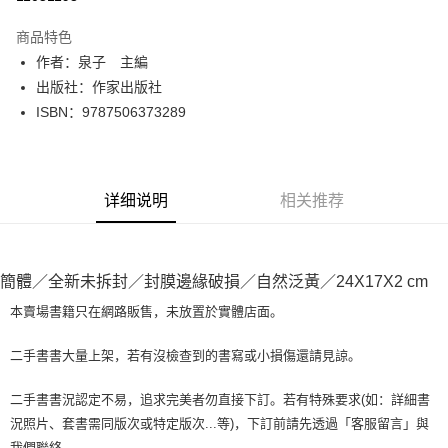
LINE Pay
商品特色
Apple Pay
作者：泉子 主編
出版社：作家出版社
街口支付
ISBN：9787506373289
悠遊付
Google Pay
详细说明
相关推荐
Plus PAY
大哥付你分期
相关说明
簡體／全新未拆封／封膜邊緣破損／自然泛黃／24X17X2 cm
【大哥付你分期使用说明】
AFTEE先享后付
1. 本服务由台湾大哥大提供，电信用户可立即使用无须另外申请。（限个人
本賣場書籍只在網路販售，未放置於實體店面。
月租型门号，不开放公司户及预付卡使用）
相关说明
2. 付款方式选择 “大哥付你分期”，订单成立后会自动跳转到大哥付的交易流
一、關於 AFTEE先享後付
二手書書大量上架，若有沒檢查到的書寫或小損傷還請見諒。
程，验证手机门号后，选择欲分期的期数、缴款截止日，确认付款后即完成
ATM付款
1. 於付款方式選擇AFTEE先享後付，將跳出AFTEE先享後付手機驗證視
交易。
窗。
3. 实际核准额度、可分期数及费用金额请依后续交易确认页面所载为准。
二手書書況認定不易，追求完美者勿直接下訂。若有特殊要求(如：詳細書
2. 進行簡訊驗證之後，即可完成結帳手續。
运送方式
4. 订单成立30分钟内，如未前往确认交易或遇审核未通过，订单将自动取
況照片、套書需同版次或特定版次...等)，下訂前請先透過「客服留言」與
3. 訂單確認後不需事先繳費，商品會配送至您的指定地址。
消。如遇 “转专审核”未通过状况，表示未达系统评分，恕无法说明评估内
4. 下訂完成後，您的手機會收到一封繳費通知簡訊，APP會員則會收到
我們聯絡。