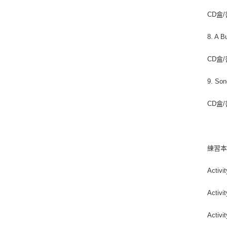
CD盒/
8. A B
CD盒/
9. So
CD盒/
練習
Activ
Activ
Activ