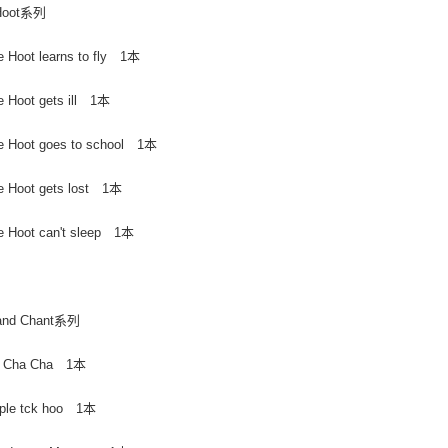
e Hoot系列
tle Hoot learns to fly 1本
tle Hoot gets ill 1本
tle Hoot goes to school 1本
tle Hoot gets lost 1本
tle Hoot can't sleep 1本
and Chant系列
a Cha Cha 1本
pple tck hoo 1本