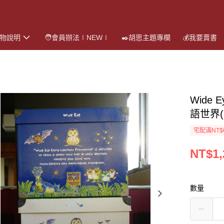
購物說明
🧑會員辦法∣NEW∣
✒️胡思主題專欄
💰我要賣書
Wide E
語世界
宅配滿NT$
NT$1,
數量