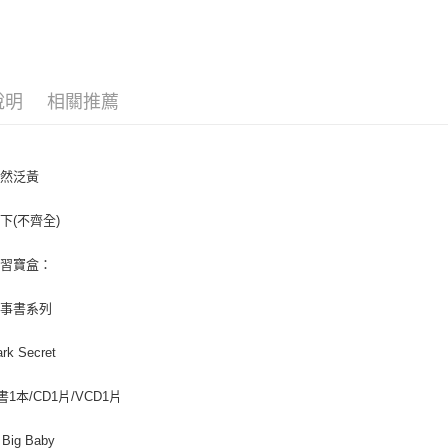
【大哥付
AFTEE先
1.本服務
2.付款方
相關說明
流程，驗
【關於「A
ATM付款
完成交易
AFTEE
說明
相關推薦
3.實際核
便利好安
4.訂單成
１．簡單
消。如遇
２．便利
運送方式
無法說明
３．安心
自然泛黃
【繳款方
中華郵政
1.分期款
【「AFT
醒簡訊。
每筆NT$6
１．於結帳
下(不齊全)
2.透過簡
付」結帳
帳／街口支
中華郵政包
２．訂單
學習寶盒：
３．收到繳
每筆NT$6
【注意事
／ATM／
1.本服務
※ 請注意
故事書系列
士林門市自
用戶於交
絡購買商品
款買賣價
先享後付
免運費
ark Secret
2.基於同
※ 交易是
資料（包
是否繳費成
用，由本
書1本/CD1片/VCD1片
付客戶支
3.完整用
【注意事
 Big Baby