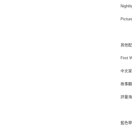
Nightl
Pictur
其他
First
中文家
故事翻
評量海
藍色