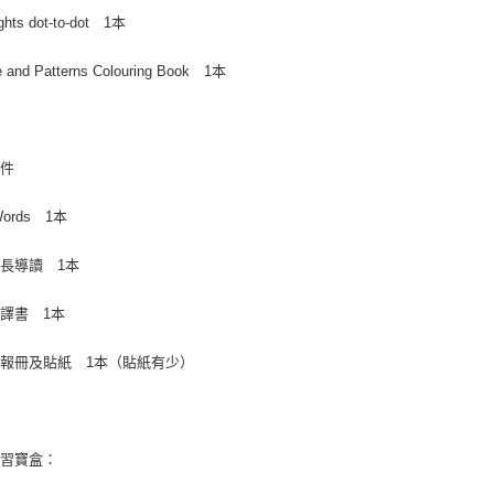
ights dot-to-dot 1本
e and Patterns Colouring Book 1本
配件
 Words 1本
長導讀 1本
譯書 1本
報冊及貼紙 1本（貼紙有少）
學習寶盒：