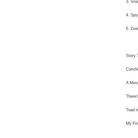
3. Sn
4. Spy
5. Zo
Story
Conch
A Mes
There'
Toad 
My Fi