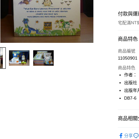
付款與運
宅配滿NT$
付款方式
商品特色
信用卡一
商品編號
11050901
LINE Pay
商品特色
Apple Pay
作者：
出版社
街口支付
出版年
悠遊付
DB7-6
Google Pa
商品相關分
全盈+PAY
大哥付你
童書
繪
分享
相關說明