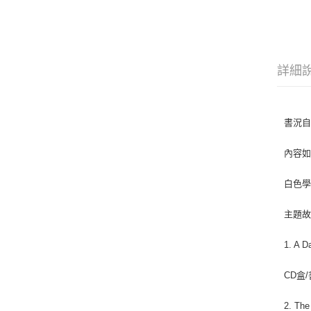
詳細
書況
內容如
白色
主題
1. A D
CD盒/
2. The