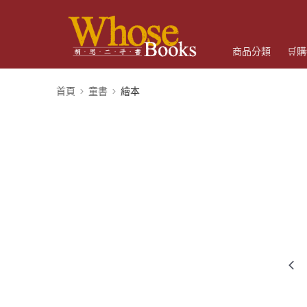
商品分類
🛒
首頁
童書
繪本