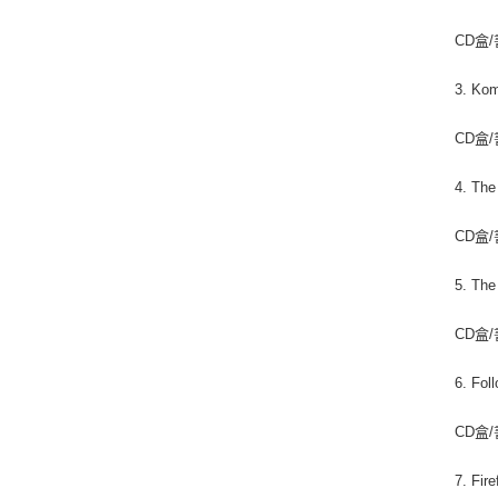
CD盒/
3. Ko
CD盒/
4. The
CD盒/
5. The
CD盒/
6. Fol
CD盒/
7. Fir