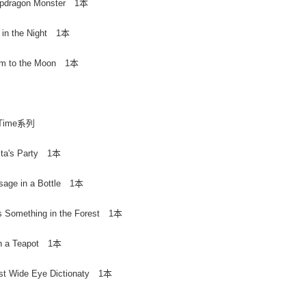
apdragon Monster 1本
 in the Night 1本
om to the Moon 1本
 Time系列
ita's Party 1本
sage in a Bottle 1本
s Something in the Forest 1本
in a Teapot 1本
rst Wide Eye Dictionaty 1本