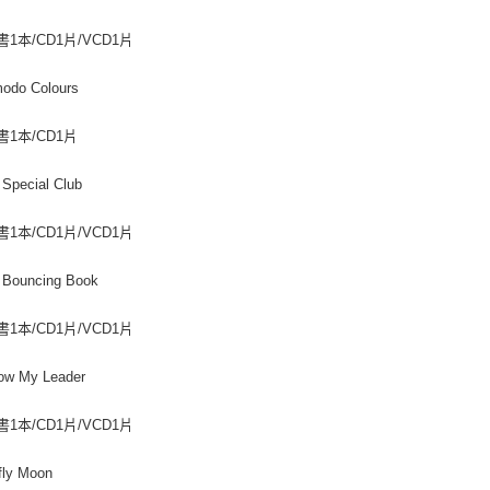
１．透過由
交易，需
書1本/CD1片/VCD1片
求債權轉
２．關於
https://aft
modo Colours
３．未成
「AFTE
書1本/CD1片
任。
４．使用「
即時審查
 Special Club
結果請求
５．嚴禁
書1本/CD1片/VCD1片
形，恩沛
動。
 Bouncing Book
書1本/CD1片/VCD1片
low My Leader
書1本/CD1片/VCD1片
efly Moon