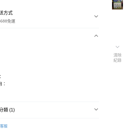
送方式
688免運
次付款
清除
紀錄
：
月：
y
類 (1)
分期
本
客服