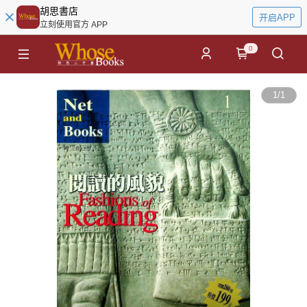
胡思書店
开启APP
立刻使用官方 APP
0
1
/
1