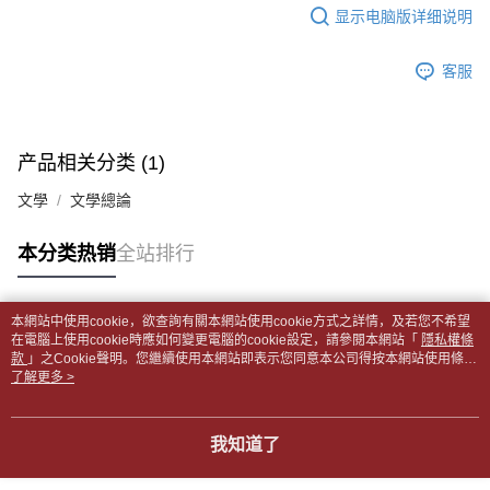
每笔NT$65，满NT$499(含以上)免运费
短信。
显示电脑版详细说明
2. 通过短信链接打开账单后，可选择 “超商条码／台湾大直营门市／银行转
請留意繳費期限為 14 天。唯有下載 AFTEE App 成為 AFTEE 會員者方能享
付款後全家取貨
账／街口支付／iPASS MONEY”等通路缴费。
有最長 45 天內付款之服務。
每笔NT$65，满NT$499(含以上)免运费
客服
【注意事项】
繳費期限，為商家向您請款的時間，再加上使用AFTEE可延長的天數所計算
1. 本服务系由 “台湾大哥大股份有限公司”所提供，让用户于交易时，得通过
7-11取貨付款【書籍"本數"8本以上，建議使用中華郵政宅配
出。使用AFTEE下訂可以延長您收到商品前的繳費天數，但無法保證一定能
本服务购买商品或服务，并由商店将买卖／分期付款买卖价金债权让与本公
夠在期限內收到商品(例如:預購商品或預計到貨時間較長者)。因此無論收到
包裹】
司后，依约使用本公司账单缴交账款。
商品與否，仍需要請您在AFTEE規定的時間內完成繳費。
产品相关分类 (1)
2. 基于同意付款使用 “大哥付你分期”之契约关系目的，商店将以您的个人资
每笔NT$65，满NT$688(含以上)免运费
料（包含姓名、电话或地址）提供予台湾大哥大进项收集、处理及利用，由
二、付款限制
文學
文學總論
台湾大哥大与本人进行分期账单所需资料之确认、核对及更正。
付款後7-11取貨
1. 初次使用 AFTEE 時，將依認證結果及本公司審查結果，核予每個人不同
3. 完整用户服务条款，请详阅以下链接：
https://oppay.tw/userRule
之上限額度
每笔NT$65，满NT$688(含以上)免运费
本分类热销
全站排行
2. 結帳金額須大於NT$30
3. 目前僅支援台灣會員
中華郵政包裹
每笔NT$65，满NT$688(含以上)免运费
三、聲明條款
本網站中使用cookie，欲查詢有關本網站使用cookie方式之詳情，及若您不希望
「AFTEE先享後付」(下稱本服務)乃由恩沛科技股份有限公司(下稱 AFTEE )
热门标签
在電腦上使用cookie時應如何變更電腦的cookie設定，請參閱本網站「
隱私權條
中華郵政包裹(離島)
所提供，並由 AFTEE 向您收取款項。因使用本服務所須提供之個人資料(包
款
」之Cookie聲明。您繼續使用本網站即表示您同意本公司得按本網站使用條款
含但不限於訂購人姓名、電話，收件人姓名、電話、收件地址)，將交付予
每笔NT$65，满NT$688(含以上)免运费
之Cookie聲明使用cookie。
了解更多 >
AFTEE 於本服務必要服務範圍內運用。關於 AFTEE 對於個人資料之蒐集、
處理、利用，詳參 AFTEE 官網之『個人資料蒐集、處理及利用告知聲明』
士林門市自取(書送達簡訊通知)
（
https://aftee.tw/privacypolicy/
）。
我知道了
免运费
若款項超過繳費期限，將根據當次的金額加收年利率 16% 的逾期滯納金。
中華郵政【國際航空包裹】*收件人請填寫本名
未成年的使用者，請事先徵得法定代理人或監護人之同意方可使用
查看运费