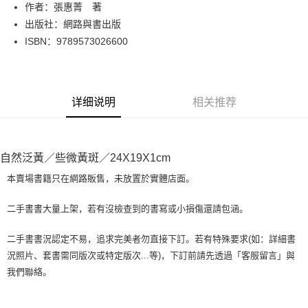
Apple Pay
作者：張惠菁 著
出版社：網路與書出版
街口支付
ISBN：9789573026600
悠遊付
Google Pay
详细说明
相关推荐
Plus PAY
大哥付你分期
相关说明
自然泛黃／些微黃斑／24X19X1cm
【大哥付你分期使用说明】
AFTEE先享后付
1. 本服务由台湾大哥大提供，电信用户可立即使用无须另外申请。（限个人
本賣場書籍只在網路販售，未放置於實體店面。
月租型门号，不开放公司户及预付卡使用）
相关说明
2. 付款方式选择 “大哥付你分期”，订单成立后会自动跳转到大哥付的交易流
一、關於 AFTEE先享後付
二手書書大量上架，若有沒檢查到的書寫或小損傷還請包涵。
程，验证手机门号后，选择欲分期的期数、缴款截止日，确认付款后即完成
ATM付款
1. 於付款方式選擇AFTEE先享後付，將跳出AFTEE先享後付手機驗證視
交易。
窗。
3. 实际核准额度、可分期数及费用金额请依后续交易确认页面所载为准。
二手書書況認定不易，追求完美者勿直接下訂。若有特殊要求(如：詳細書
2. 進行簡訊驗證之後，即可完成結帳手續。
运送方式
4. 订单成立30分钟内，如未前往确认交易或遇审核未通过，订单将自动取
況照片、套書需同版次或特定版次...等)，下訂前請先透過「客服留言」與
3. 訂單確認後不需事先繳費，商品會配送至您的指定地址。
消。如遇 “转专审核”未通过状况，表示未达系统评分，恕无法说明评估内
4. 下訂完成後，您的手機會收到一封繳費通知簡訊，APP會員則會收到
我們聯絡。
全家取貨付款【書籍"本數"8本以上，建議使用中華郵政宅配包
容。
AFTEE APP推播通知。
【缴款方式说明】
裹】
5. 收到商品當下無需繳費，確認無誤後，請再利用繳費通知簡訊或AFTEE
1. 分期款项不并入电信账单，“大哥付你分期”于每月结算日后寄送缴费提醒
APP於四大便利商店‧ATM/網銀等方式進行付款。