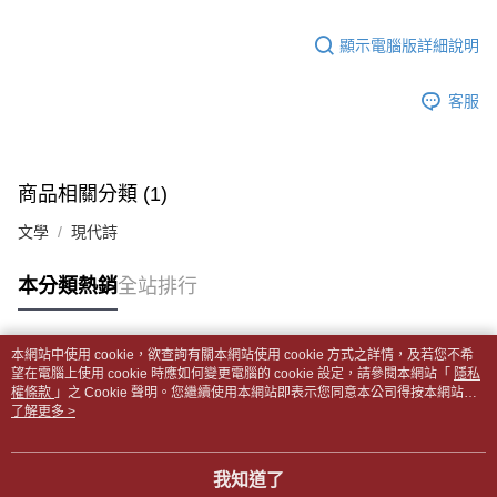
【「AFTEE先享後付」結帳流程】
醒簡訊。
１．於結帳方式選擇「AFTEE先享後付」後，將跳轉至「AFTEE先享後付」
每筆NT$65，滿NT$499(含以上)免運費
2.透過簡訊連結打開帳單後，可選擇「超商條碼／台灣大直營門市／銀行轉
結帳頁面，進行簡訊認證並確認金額後，即可完成結帳。
顯示電腦版詳細說明
帳／街口支付／iPASS MONEY」等通路繳費。
２．訂單成立數日內，您將收到繳費通知簡訊。
付款後全家取貨
３．收到繳費通知簡訊後14天內，點擊此簡訊中的連結，可透過四大超商／
【注意事項】
每筆NT$65，滿NT$499(含以上)免運費
客服
ATM／網路銀行／等多元方式進行付款，方視為交易完成。
1.本服務係由「台灣大哥大股份有限公司」（以下簡稱本公司）所提供，讓
※ 請注意：結帳手續完成當下不需立刻繳費，但若您需要取消訂單，請聯絡
用戶於交易時，得透過本服務購買商品或服務，並由商店將買賣／分期付款
7-11取貨付款【書籍"本數"8本以上，建議使用中華郵政宅配
購買商品的店家。未經商家同意取消之訂單仍視為有效，需透過AFTEE先享
買賣價金債權讓與本公司後，依約使用本公司帳單繳交帳款。
後付繳納相關費用。
包裹】
2.基於同意付款使用「大哥付你分期」之契約關係目的，商店將以您的個人
※ 交易是否成功請以「AFTEE先享後付 」之結帳頁面顯示為準，若有關於
商品相關分類 (1)
資料（包含姓名、電話或地址）提供予台灣大哥大進項蒐集、處理及利用，
每筆NT$65，滿NT$688(含以上)免運費
是否繳費成功／繳費後需取消欲退款等相關疑問，請聯繫「AFTEE先享後付
由本公司與您本人進行分期帳單所需資料之確認、核對及更正。
客戶支援中心」
https://netprotections.freshdesk.com/support/home
文學
現代詩
3.完整用戶服務條款，請詳閱以下連結：
https://oppay.tw/userRule
付款後7-11取貨
【注意事項】
每筆NT$65，滿NT$688(含以上)免運費
本分類熱銷
全站排行
１．透過由恩沛科技股份有限公司提供之「AFTEE先享後付」服務完成之交
易，需依本服務之必要範圍內提供個人資料，並將交易相關給付款項請求債
中華郵政包裹
權轉讓予恩沛科技股份有限公司。
每筆NT$65，滿NT$688(含以上)免運費
２．關於個人資料處理事宜，請瀏覽以下網址：
本網站中使用 cookie，欲查詢有關本網站使用 cookie 方式之詳情，及若您不希
https://aftee.tw/terms/#terms3
熱門標籤
望在電腦上使用 cookie 時應如何變更電腦的 cookie 設定，請參閱本網站「
隱私
中華郵政包裹(離島)
３．未成年的使用者請事先徵得法定代理人或監護人之同意方可使用
權條款
」之 Cookie 聲明。您繼續使用本網站即表示您同意本公司得按本網站使
「AFTEE先享後付」，若未經同意申辦者引起之損失，本公司不負相關責
每筆NT$65，滿NT$688(含以上)免運費
用條款之 Cookie 聲明使用 cookie。
了解更多 >
任。
４．使用「AFTEE先享後付」時，將依據個別帳號之用戶狀況，依本公司即
士林門市自取(書送達簡訊通知)
時審查核予不同之上限額度；若仍有額度不足之情形，本公司將視審查結果
我知道了
免運費
請求用戶進行身份認證。