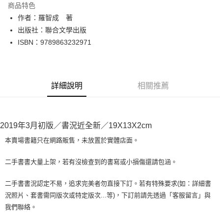
商品特色
Apple Pay
作者：羅智成 著
出版社：聯合文學出版
街口支付
ISBN：9789863232971
悠遊付
Google Pay
詳細說明
相關推薦
全盈+PAY
大哥付你分期
相關說明
2019年3月初版／書況近全新／19X13X2cm
【大哥付你分期使用說明】
AFTEE先享後付
1.本服務由台灣大哥大提供，台灣大哥大用戶可立即使用無須另外申請。
本賣場書籍只在網路販售，未放置於實體店面。
2.付款方式選擇「大哥付你分期」，訂單成立後會自動跳轉到大哥付的交易
相關說明
流程，驗證手機門號後，選擇欲分期的期數、繳款截止日，確認付款後即完
【關於「AFTEE先享後付」】
二手書書大量上架，若有沒檢查到的書寫或小損傷還請包涵。
成交易。
ATM付款
AFTEE先享後付是「在收到商品之後才付款」的支付方式。 讓您購物簡單
3.實際核准額度、可分期數及費用金額請依後續交易確認頁面所載為準。
便利好安心！
4.訂單成立30分鐘內，如未前往確認交易或遇審核未通過，訂單將自動取
二手書書況認定不易，追求完美者勿直接下訂。若有特殊要求(如：詳細書
１．簡單：不需註冊會員、不需綁卡、不需儲值。
運送方式
消。如遇「轉專審核」未通過狀況，表示未達大哥付你分期系統評分，恕無
況照片、套書需同版次或特定版次...等)，下訂前請先透過「客服留言」與
２．便利：只要手機號碼，簡訊認證，即可結帳。
法說明評估內容。
３．安心：先確認商品／服務後，再付款。
我們聯絡。
全家取貨付款【書籍"本數"8本以上，建議使用中華郵政宅配包
【繳款方式說明】
1.分期款項不併入電信帳單，「大哥付你分期」於每月結算日後寄送繳費提
裹】