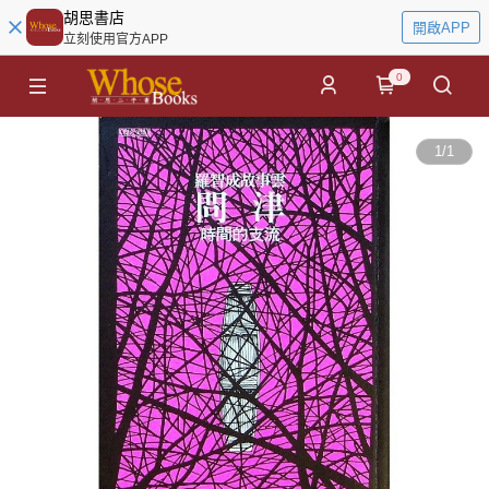
胡思書店
開啟APP
立刻使用官方APP
0
1
/
1