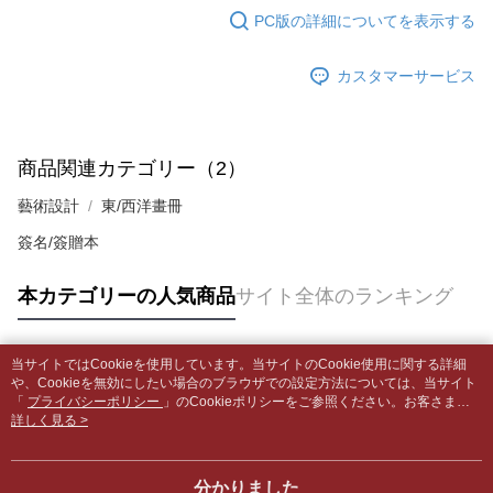
はアプリの通知に従って、4大コンビニ、またはATM/オンラインバンキン
PC版の詳細についてを表示する
グでお支払いください。
付款後全家取貨
【支払い方法の説明】
1. 分割払いの金額は電信請求書に統合されず、「OP Pay Later」は毎月の
配送毎にNT$65、NT$499以上で送料無料
代金納付期限は最短で 14 日以内ですので、ご注意ください。AFTEE アプ
カスタマーサービス
締め日後に支払いリマインダーのSMSを送信します。
リをダウンロードして AFTEE 会員になるとお支払い期限を最長 45 日以内
2. SMSのリンクを通じて請求書を開いた後、「コンビニバーコード／台湾
7-11取貨付款【書籍"本數"8本以上，建議使用中華郵政宅配
まで延長できます。
大直営店舗／銀行振込／街口支払い／iPASS MONEY」などのチャネルで
包裹】
支払いを選択できます。
お支払期限は、ショップが請求した期日と、AFTEEで延長できる日数をも
配送毎にNT$65、NT$688以上で送料無料
商品関連カテゴリー（2）
とに計算されます。AFTEEで注文すると、商品を受け取るまで支払い期限
【注意事項】
を延長できますが、商品を期限内に受け取れない場合があります（例：予
1. 本サービスは「台湾大哥大株式会社」（以下「当社」といいます）によ
付款後7-11取貨
藝術設計
東/西洋畫冊
約商品や商品到着日が比較的遅い商品）。そのため、商品到着の有無に関
って提供され、ユーザーが取引時に本サービスを通じて商品やサービスを
わらず、AFTEEで指定された期限内にお支払いください。
配送毎にNT$65、NT$688以上で送料無料
簽名/簽贈本
購入できるようにし、店舗が売買／分割払い売買の債権を当社に譲渡した
後、契約に基づいて当社の請求書で帳款を支払うことになります。
二、支払い限度額
中華郵政包裹
2. 「OP Pay Later」を利用する契約関係の目的から、店舗はあなたの個人
1.初回 AFTEEを ご利用の際に、認証結果及び当社の審査の結果に基づ
本カテゴリーの人気商品
サイト全体のランキング
情報（名前、電話または住所を含む）を台湾大哥大に提供し、収集、処理
配送毎にNT$65、NT$688以上で送料無料
き、限度額が設定されます。
および利用するために、当社があなた本人と分割請求書に必要な情報の確
2.決済金額は最低NT$20です。
認、照合および修正を行います。
中華郵政包裹(離島)
3.現在、台湾の会員のみご利用いただけます。
3. 完全なユーザーサービス規約については、以下のリンクを参照してくだ
当サイトではCookieを使用しています。当サイトのCookie使用に関する詳細
配送毎にNT$65、NT$688以上で送料無料
人気タグ
さい：
https://oppay.tw/userRule
や、Cookieを無効にしたい場合のブラウザでの設定方法については、当サイト
三、利用規約「AFTEE代金後払い」（以下当サービスという）はネットプ
「
プライバシーポリシー
」のCookieポリシーをご参照ください。お客さま
ロテクションズ（以下 AFTEE という）が提供し、AFTEEが代金を徴収し
士林門市自取(書送達簡訊通知)
が、当サイトを引き続き使用される場合、当社がサイト利用規約のCookieポリ
詳しく見る >
ます。当サービスご利用の際に提供しなければならない個人情報（注文者
シーに基づいてCookieを使用することに同意したものとみなします。
送料無料
の氏名、電話番号、受取人の氏名、電話番号、受取人住所を含むがこれに
限らない）は、AFTEEに渡され当サービスで必要な範囲内で利用されま
中華郵政【國際航空包裹】*收件人請填寫本名
送料を確認
分かりました
す。AFTEEの個人情報の収集、処理、利用について、詳細はAFTEE公式ホ