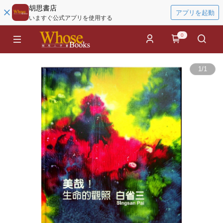
胡思書店
アプリを起動
いますぐ公式アプリを使用する
0
1
/
1