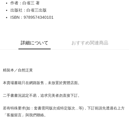
Apple Pay
作者：白省三 著
出版社：白省三出版
JKOPAY
ISBN：9789574340101
Easy Wallet
Google Pay
詳細について
おすすめ関連商品
Plus Pay
OP Pay Later
説明
【OP Pay Later 使用説明】
精裝本／自然泛黃
AFTEE代金後払い
1. 本サービスは台湾大哥大によって提供され、台湾大哥大のユーザーは追
加の申請なしで即時に利用可能です。
説明
本賣場書籍只在網路販售，未放置於實體店面。
2. 支払い方法で「OP Pay Later」を選択すると、注文が成立した後に自動
一、 AFTEE代金後払いについて
的に OP Pay Later の取引プロセスに移行し、携帯番号を確認後、分割払
ATM払い
1.お支払い方法でAFTEE代金後払いを選択すると、携帯電話認証ウィンド
いの回数や支払い期限を選択し、支払いを確認すると取引が完了します。
二手書書況認定不易，追求完美者勿直接下訂。
ウが表示されます。
3. 実際の承認額、分割回数および費用については、後続の取引確認ページ
2.SMSで認証してお支払い手続を進めてください。
配送方法
を基準とします。
3.注文するときのお支払いは不要です。商品はご指定の住所に配送されま
若有特殊要求(如：套書需同版次或特定版次...等)，下訂前請先透過右上方
4. 注文成立後30分以内に確認取引を行わない場合や審査が通過しない場
す。
全家取貨付款【書籍"本數"8本以上，建議使用中華郵政宅配包
合、注文は自動的にキャンセルされます。「転専審査」に未通過の状況が
「客服留言」與我們聯絡。
4.ご注文が完了すると、携帯に支払い通知のSMSが届きます。アプリ会員
発生した場合は、システムの評価基準に達していないことを意味し、評価
裹】
の場合は、AFTEE アプリプッシュ通知が届きます。
内容についての説明はいたしかねます。
5.商品受け取り時のお支払いは不要です。商品を確かめてから、SMSまた
配送毎にNT$65、NT$499以上で送料無料