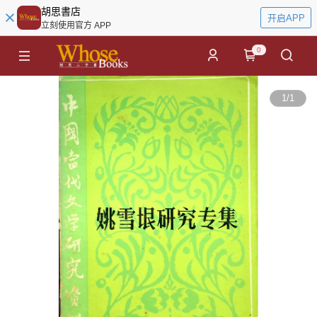
胡思書店
开启APP
立刻使用官方 APP
0
1
/
1