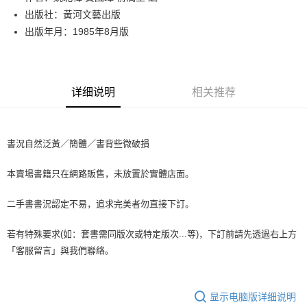
出版社：黃河文藝出版
街口支付
出版年月：1985年8月版
悠遊付
Google Pay
详细说明
相关推荐
Plus PAY
大哥付你分期
相关说明
書況自然泛黃／簡體／書背些微破損
【大哥付你分期使用说明】
AFTEE先享后付
1. 本服务由台湾大哥大提供，电信用户可立即使用无须另外申请。（限个人
本賣場書籍只在網路販售，未放置於實體店面。
月租型门号，不开放公司户及预付卡使用）
相关说明
2. 付款方式选择 “大哥付你分期”，订单成立后会自动跳转到大哥付的交易流
一、關於 AFTEE先享後付
程，验证手机门号后，选择欲分期的期数、缴款截止日，确认付款后即完成
二手書書況認定不易，追求完美者勿直接下訂。
ATM付款
1. 於付款方式選擇AFTEE先享後付，將跳出AFTEE先享後付手機驗證視
交易。
窗。
3. 实际核准额度、可分期数及费用金额请依后续交易确认页面所载为准。
2. 進行簡訊驗證之後，即可完成結帳手續。
若有特殊要求(如：套書需同版次或特定版次...等)，下訂前請先透過右上方
运送方式
4. 订单成立30分钟内，如未前往确认交易或遇审核未通过，订单将自动取
3. 訂單確認後不需事先繳費，商品會配送至您的指定地址。
「客服留言」與我們聯絡。
消。如遇 “转专审核”未通过状况，表示未达系统评分，恕无法说明评估内
4. 下訂完成後，您的手機會收到一封繳費通知簡訊，APP會員則會收到
全家取貨付款【書籍"本數"8本以上，建議使用中華郵政宅配包
容。
AFTEE APP推播通知。
【缴款方式说明】
裹】
5. 收到商品當下無需繳費，確認無誤後，請再利用繳費通知簡訊或AFTEE
1. 分期款项不并入电信账单，“大哥付你分期”于每月结算日后寄送缴费提醒
APP於四大便利商店‧ATM/網銀等方式進行付款。
显示电脑版详细说明
每笔NT$65，满NT$499(含以上)免运费
短信。