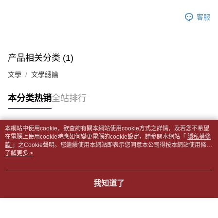
2. 通过短信链接打开账单后，可选择 “超商条码／台湾大直营门市／银行转
請留意繳費期限為 14 天。唯有下載 AFTEE App 成為 AFTEE 會員者方能享
付款後全家取貨
账／街口支付／iPASS MONEY”等通路缴费。
客服
有最長 45 天內付款之服務。
每笔NT$65，满NT$499(含以上)免运费
【注意事项】
繳費期限，為商家向您請款的時間，再加上使用AFTEE可延長的天數所計算
1. 本服务系由 “台湾大哥大股份有限公司”所提供，让用户于交易时，得通过
7-11取貨付款【書籍"本數"8本以上，建議使用中華郵政宅配
出。使用AFTEE下訂可以延長您收到商品前的繳費天數，但無法保證一定能
本服务购买商品或服务，并由商店将买卖／分期付款买卖价金债权让与本公
夠在期限內收到商品(例如:預購商品或預計到貨時間較長者)。因此無論收到
包裹】
产品相关分类 (1)
司后，依约使用本公司账单缴交账款。
商品與否，仍需要請您在AFTEE規定的時間內完成繳費。
2. 基于同意付款使用 “大哥付你分期”之契约关系目的，商店将以您的个人资
每笔NT$65，满NT$688(含以上)免运费
文學
文學總論
料（包含姓名、电话或地址）提供予台湾大哥大进项收集、处理及利用，由
二、付款限制
台湾大哥大与本人进行分期账单所需资料之确认、核对及更正。
付款後7-11取貨
1. 初次使用 AFTEE 時，將依認證結果及本公司審查結果，核予每個人不同
3. 完整用户服务条款，请详阅以下链接：
https://oppay.tw/userRule
之上限額度
本分类热销
全站排行
每笔NT$65，满NT$688(含以上)免运费
2. 結帳金額須大於NT$30
3. 目前僅支援台灣會員
中華郵政包裹
本網站中使用cookie，欲查詢有關本網站使用cookie方式之詳情，及若您不希望
每笔NT$65，满NT$688(含以上)免运费
三、聲明條款
热门标签
在電腦上使用cookie時應如何變更電腦的cookie設定，請參閱本網站「
隱私權條
「AFTEE先享後付」(下稱本服務)乃由恩沛科技股份有限公司(下稱 AFTEE )
款
」之Cookie聲明。您繼續使用本網站即表示您同意本公司得按本網站使用條款
中華郵政包裹(離島)
所提供，並由 AFTEE 向您收取款項。因使用本服務所須提供之個人資料(包
之Cookie聲明使用cookie。
了解更多 >
含但不限於訂購人姓名、電話，收件人姓名、電話、收件地址)，將交付予
每笔NT$65，满NT$688(含以上)免运费
AFTEE 於本服務必要服務範圍內運用。關於 AFTEE 對於個人資料之蒐集、
處理、利用，詳參 AFTEE 官網之『個人資料蒐集、處理及利用告知聲明』
士林門市自取(書送達簡訊通知)
我知道了
（
https://aftee.tw/privacypolicy/
）。
免运费
若款項超過繳費期限，將根據當次的金額加收年利率 16% 的逾期滯納金。
中華郵政【國際航空包裹】*收件人請填寫本名
未成年的使用者，請事先徵得法定代理人或監護人之同意方可使用
查看运费