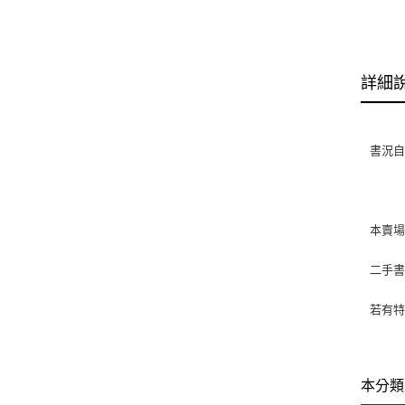
詳細
書況自
本賣
二手
若有特
本分類