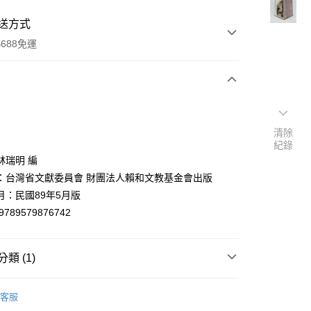
送方式
688免運
次付款
清除
紀錄
林瑞明 編
：台灣省文獻委員會 財團法人賴和文教基金會出版
月：民國89年5月版
9789579876742
y
類 (1)
分期
文創作
客服