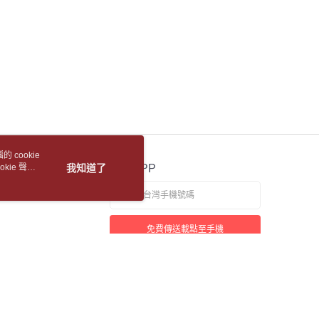
依本服務之必要範圍內提供個人資料，並將交易相關給付款項請
讓予恩沛科技股份有限公司。
個人資料處理事宜，請瀏覽以下網址：
ee.tw/terms/#terms3
年的使用者請事先徵得法定代理人或監護人之同意方可使用
E先享後付」，若未經同意申辦者引起之損失，本公司不負相關責
AFTEE先享後付」時，將依據個別帳號之用戶狀況，依本公司
核予不同之上限額度；若仍有額度不足之情形，本公司將視審查
用戶進行身份認證。
一人註冊多個帳號或使用他人資訊註冊。若發現惡意使用之情
科技股份有限公司將有權停止該用戶之使用額度並採取法律行
 cookie
kie 聲明
我知道了
官方APP
免費傳送載點至手機
若接到可疑電話，請洽詢165反詐騙專線
本站最佳瀏覽環境請使用 Google Chrome、Firefox 或 Edge 以上版本