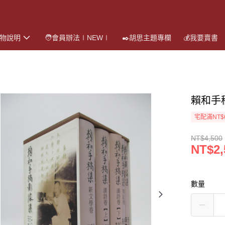
購物說明
🧑會員辦法∣NEW∣
✒️胡思主題專欄
💰我要賣書
賴和手
宅配滿NT$
NT$4,500
NT$2,
數量