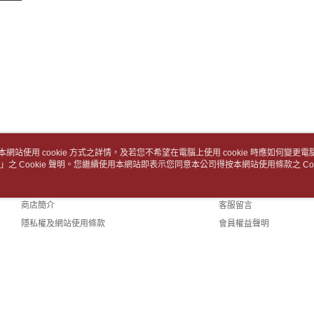
交易，需
求債權轉
２．關於
https://aft
３．未成
「AFTE
任。
４．使用「
即時審查
結果請求
５．嚴禁
形，恩沛
本網站使用 cookie 方式之詳情，及若您不希望在電腦上使用 cookie 時應如何變更電腦的
動。
」之 Cookie 聲明。您繼續使用本網站即表示您同意本公司得按本網站使用條款之 Coo
關於我們
客服資訊
品牌故事
購物說明
商店簡介
客服留言
隱私權及網站使用條款
會員權益聲明
聯絡我們
(TW)