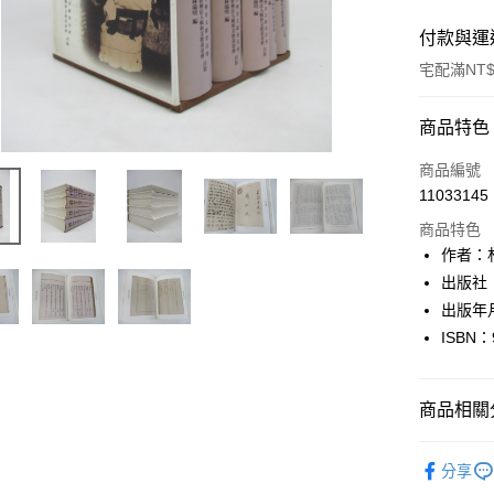
付款與運
宅配滿NT$
付款方式
商品特色
信用卡一
商品編號
11033145
LINE Pay
商品特色
Apple Pay
作者：
出版社
街口支付
出版年
悠遊付
ISBN：
Google Pa
商品相關分
全盈+PAY
大哥付你
文學
華
分享
相關說明