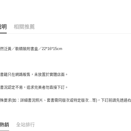
【大哥付
AFTEE先
1.本服務
2.付款方
相關說明
流程，驗
【關於「A
ATM付款
完成交易
AFTEE
說明
相關推薦
3.實際核
便利好安
4.訂單成
１．簡單
消。如遇
２．便利
運送方式
無法說明
３．安心
然泛黃／軟精裝附書盒／22*16*15cm
【繳款方
中華郵政
1.分期款
【「AFT
醒簡訊。
每筆NT$6
１．於結帳
2.透過簡
付」結帳
帳／街口支
中華郵政包
２．訂單
場書籍只在網路販售，未放置於實體店面。
３．收到繳
每筆NT$6
【注意事
／ATM／
1.本服務
※ 請注意
書書況認定不易，追求完美者勿直接下訂。
士林門市自
用戶於交
絡購買商品
款買賣價
先享後付
免運費
殊要求(如：詳細書況照片、套書需同版次或特定版次...等)，下訂前請先透
2.基於同
※ 交易是
資料（包
是否繳費成
中華郵政
用，由本
付客戶支
3.完整用
中華郵政
【注意事
熱銷
全站排行
１．透過由
中華郵政