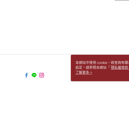
本網站中使用 cookie，欲查詢有關
設定，請參閱本網站「
隱私權條款
使用 cookie。
了解更多 >
TW-MWG1-61-142 Web2.0 Default 
© 2026 by 胡思書店