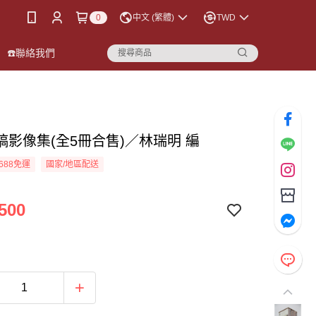
0
中文 (繁體)
TWD
☎️聯絡我們
稿影像集(全5冊合售)／林瑞明 編
688免運
國家/地區配送
500