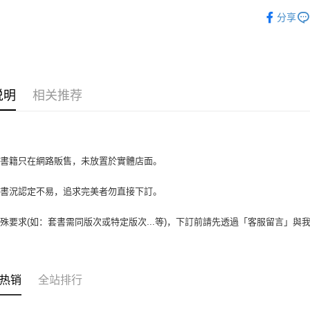
文學
華
分享
Plus PAY
大哥付你
相关说明
【大哥付
AFTEE先
1. 本服
说明
相关推荐
人月租型
相关说明
2. 付款
一、關於 A
ATM付款
流程，验
1. 於付
完成交易
窗。
3. 实际
2. 進行
場書籍只在網路販售，未放置於實體店面。
4. 订单
3. 訂單
运送方式
消。如遇 
4. 下訂
容。
書書況認定不易，追求完美者勿直接下訂。
AFTEE 
全家取貨付
【缴款方
5. 收到
1. 分期
包裹】
APP於四
殊要求(如：套書需同版次或特定版次...等)，下訂前請先透過「客服留言」與
短信。
每笔NT$6
2. 通过
請留意繳費期
账／街口支付
享有最長 
付款後全
【注意事
热销
全站排行
每笔NT$6
繳費期限，
1. 本服
算出。使用
过本服务
7-11取
定能夠在期