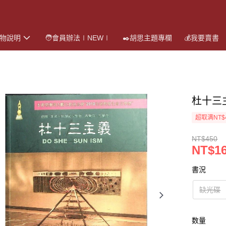
購物說明
🧑會員辦法∣NEW∣
✒️胡思主題專欄
💰我要賣書
杜十三
超取满NT$
NT$450
NT$16
書況
缺光碟
数量