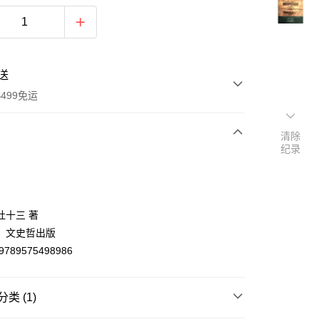
送
499免运
清除
纪录
次付款
付款
杜十三 著
：文史哲出版
9789575498986
类 (1)
y