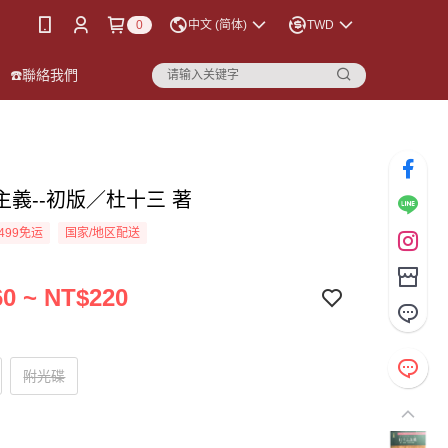
0
中文 (简体)
TWD
☎️聯絡我們
主義--初版／杜十三 著
499免运
国家/地区配送
0 ~ NT$220
附光碟