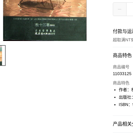
付款与运
超取满NT$
付款方式
商品特色
信用卡一
商品编号
11033125
超商取货
商品特色
LINE Pay
作者：
出版社
Apple Pay
ISBN：
街口支付
悠遊付
产品相关分
Google Pa