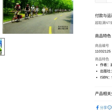
付款与运
超取满NT$
付款方式
商品特色
信用卡一
商品编号
11032125
超商取货
商品特色
LINE Pay
作者：
出版社
Apple Pay
ISBN：
街口支付
悠遊付
产品相关分
Google Pa
生活休閒
分享
Plus PAY