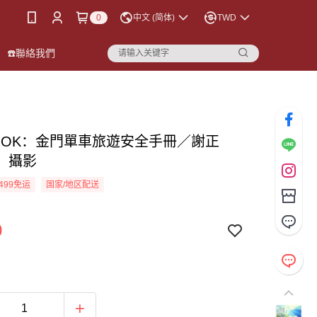
0
中文 (简体)
TWD
☎️聯絡我們
OOK：金門單車旅遊安全手冊／謝正
．攝影
499免运
国家/地区配送
0