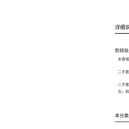
详细
軟精裝
本賣
二手
二手書
言」
本分类