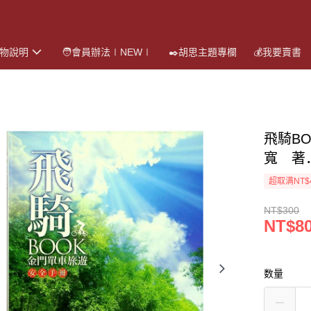
購物說明
🧑會員辦法∣NEW∣
✒️胡思主題專欄
💰我要賣書
飛騎B
寬 著
超取满NT$
NT$300
NT$8
数量