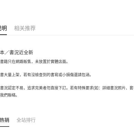
大哥付你
相关说明
【大哥付
AFTEE先
1. 本服
说明
相关推荐
人月租型
相关说明
2. 付款
一、關於 A
ATM付款
流程，验
1. 於付
完成交易
窗。
本／書況近全新
3. 实际
2. 進行
4. 订单
3. 訂單
場書籍只在網路販售，未放置於實體店面。
运送方式
消。如遇 
4. 下訂
容。
AFTEE 
全家取貨付
書書大量上架，若有沒檢查到的書寫或小損傷還請包涵。
【缴款方
5. 收到
1. 分期
包裹】
APP於四
短信。
書況認定不易，追求完美者勿直接下訂。若有特殊要求(如：詳細書況照片、套書
每笔NT$6
2. 通过
請留意繳費期
與我們聯絡。
账／街口支付
享有最長 
付款後全
【注意事
每笔NT$6
繳費期限，
1. 本服
算出。使用
过本服务
7-11取
定能夠在期
热销
全站排行
本公司后
收到商品與
包裹】
2. 基于