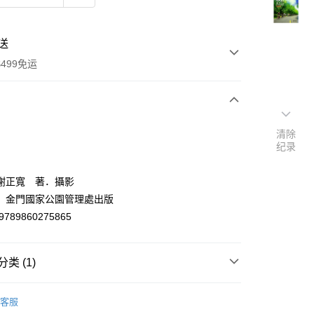
送
499免运
次付款
清除
纪录
付款
謝正寬 著．攝影
：金門國家公園管理處出版
9789860275865
类 (1)
y
休閒旅遊/旅遊文學
客服