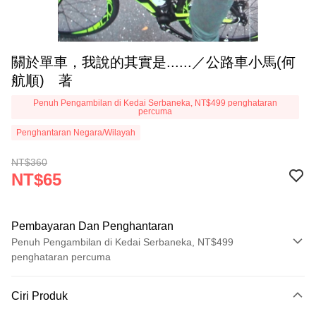
關於單車，我說的其實是......／公路車小馬(何
航順) 著
Penuh Pengambilan di Kedai Serbaneka, NT$499 penghataran
percuma
Penghantaran Negara/Wilayah
NT$360
NT$65
Pembayaran Dan Penghantaran
Penuh Pengambilan di Kedai Serbaneka, NT$499
penghataran percuma
Kaedah Pembayaran
Ciri Produk
Kad Kredit (Bayaran Penuh)