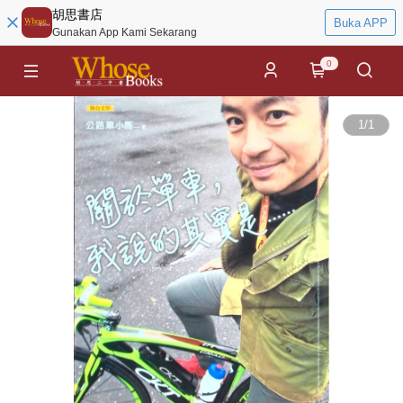
胡思書店
Buka APP
Gunakan App Kami Sekarang
0
1
/
1