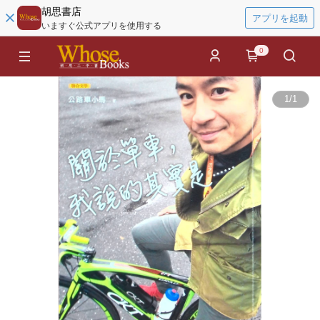
胡思書店
アプリを起動
いますぐ公式アプリを使用する
0
1
/
1