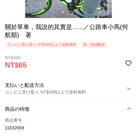
關於單車，我說的其實是......／公路車小馬(何
航順) 著
コンビニ受け取り NT$499以上で送料無料
国・地域配送
NT$360
NT$65
支払いと配送方法
コンビニ受け取り NT$499以上で送料無料
お支払い方法
商品の特徴
クレジットカード1回払い
商品番号
コンビニ店頭代金引換
11032059
LINE Pay