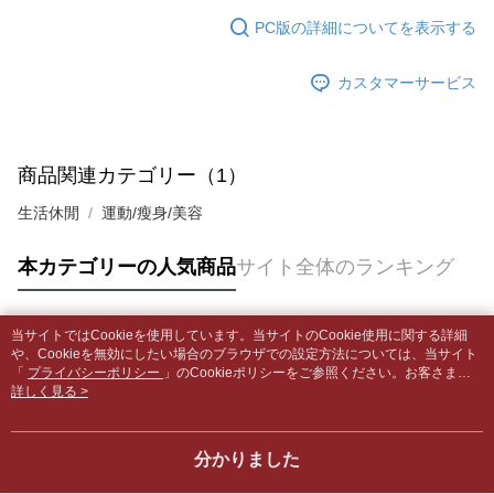
の場合は、AFTEE アプリプッシュ通知が届きます。
内容についての説明はいたしかねます。
5.商品受け取り時のお支払いは不要です。商品を確かめてから、SMSまた
配送毎にNT$65、NT$499以上で送料無料
PC版の詳細についてを表示する
はアプリの通知に従って、4大コンビニ、またはATM/オンラインバンキン
グでお支払いください。
付款後全家取貨
【支払い方法の説明】
カスタマーサービス
1. 分割払いの金額は電信請求書に統合されず、「OP Pay Later」は毎月の
配送毎にNT$65、NT$499以上で送料無料
代金納付期限は最短で 14 日以内ですので、ご注意ください。AFTEE アプ
締め日後に支払いリマインダーのSMSを送信します。
リをダウンロードして AFTEE 会員になるとお支払い期限を最長 45 日以内
2. SMSのリンクを通じて請求書を開いた後、「コンビニバーコード／台湾
7-11取貨付款【書籍"本數"8本以上，建議使用中華郵政宅配
まで延長できます。
大直営店舗／銀行振込／街口支払い／iPASS MONEY」などのチャネルで
包裹】
支払いを選択できます。
商品関連カテゴリー（1）
お支払期限は、ショップが請求した期日と、AFTEEで延長できる日数をも
配送毎にNT$65、NT$688以上で送料無料
とに計算されます。AFTEEで注文すると、商品を受け取るまで支払い期限
【注意事項】
生活休閒
運動/瘦身/美容
を延長できますが、商品を期限内に受け取れない場合があります（例：予
1. 本サービスは「台湾大哥大株式会社」（以下「当社」といいます）によ
付款後7-11取貨
約商品や商品到着日が比較的遅い商品）。そのため、商品到着の有無に関
って提供され、ユーザーが取引時に本サービスを通じて商品やサービスを
わらず、AFTEEで指定された期限内にお支払いください。
配送毎にNT$65、NT$688以上で送料無料
本カテゴリーの人気商品
サイト全体のランキング
購入できるようにし、店舗が売買／分割払い売買の債権を当社に譲渡した
後、契約に基づいて当社の請求書で帳款を支払うことになります。
二、支払い限度額
中華郵政包裹
2. 「OP Pay Later」を利用する契約関係の目的から、店舗はあなたの個人
1.初回 AFTEEを ご利用の際に、認証結果及び当社の審査の結果に基づ
情報（名前、電話または住所を含む）を台湾大哥大に提供し、収集、処理
配送毎にNT$65、NT$688以上で送料無料
当サイトではCookieを使用しています。当サイトのCookie使用に関する詳細
き、限度額が設定されます。
人気タグ
および利用するために、当社があなた本人と分割請求書に必要な情報の確
や、Cookieを無効にしたい場合のブラウザでの設定方法については、当サイト
2.決済金額は最低NT$20です。
認、照合および修正を行います。
「
プライバシーポリシー
」のCookieポリシーをご参照ください。お客さま
中華郵政包裹(離島)
3.現在、台湾の会員のみご利用いただけます。
3. 完全なユーザーサービス規約については、以下のリンクを参照してくだ
が、当サイトを引き続き使用される場合、当社がサイト利用規約のCookieポリ
詳しく見る >
配送毎にNT$65、NT$688以上で送料無料
さい：
https://oppay.tw/userRule
シーに基づいてCookieを使用することに同意したものとみなします。
三、利用規約「AFTEE代金後払い」（以下当サービスという）はネットプ
ロテクションズ（以下 AFTEE という）が提供し、AFTEEが代金を徴収し
士林門市自取(書送達簡訊通知)
ます。当サービスご利用の際に提供しなければならない個人情報（注文者
分かりました
送料無料
の氏名、電話番号、受取人の氏名、電話番号、受取人住所を含むがこれに