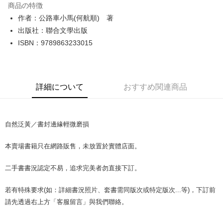
商品の特徴
Apple Pay
作者：公路車小馬(何航順) 著
出版社：聯合文學出版
JKOPAY
ISBN：9789863233015
Easy Wallet
Google Pay
詳細について
おすすめ関連商品
Plus Pay
OP Pay Later
説明
自然泛黃／書封邊緣輕微磨損
【OP Pay Later 使用説明】
AFTEE代金後払い
1. 本サービスは台湾大哥大によって提供され、台湾大哥大のユーザーは追
本賣場書籍只在網路販售，未放置於實體店面。
加の申請なしで即時に利用可能です。
説明
2. 支払い方法で「OP Pay Later」を選択すると、注文が成立した後に自動
一、 AFTEE代金後払いについて
的に OP Pay Later の取引プロセスに移行し、携帯番号を確認後、分割払
二手書書況認定不易，追求完美者勿直接下訂。
ATM払い
1.お支払い方法でAFTEE代金後払いを選択すると、携帯電話認証ウィンド
いの回数や支払い期限を選択し、支払いを確認すると取引が完了します。
ウが表示されます。
3. 実際の承認額、分割回数および費用については、後続の取引確認ページ
2.SMSで認証してお支払い手続を進めてください。
若有特殊要求(如：詳細書況照片、套書需同版次或特定版次...等)，下訂前
配送方法
を基準とします。
3.注文するときのお支払いは不要です。商品はご指定の住所に配送されま
請先透過右上方「客服留言」與我們聯絡。
4. 注文成立後30分以内に確認取引を行わない場合や審査が通過しない場
す。
全家取貨付款【書籍"本數"8本以上，建議使用中華郵政宅配包
合、注文は自動的にキャンセルされます。「転専審査」に未通過の状況が
4.ご注文が完了すると、携帯に支払い通知のSMSが届きます。アプリ会員
発生した場合は、システムの評価基準に達していないことを意味し、評価
裹】