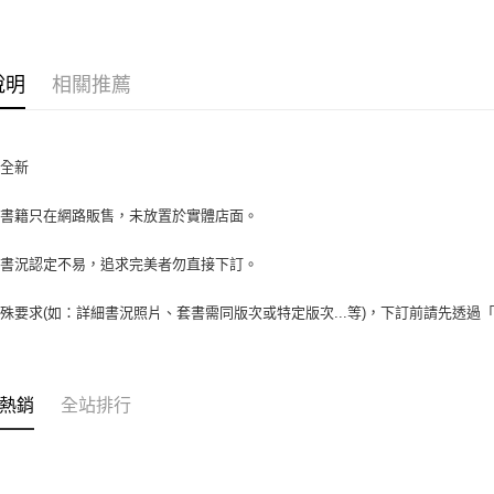
大哥付你
相關說明
【大哥付
AFTEE先
1.本服務
說明
相關推薦
2.付款方
相關說明
流程，驗
【關於「A
ATM付款
完成交易
AFTEE
3.實際核
便利好安
近全新
4.訂單成
１．簡單
消。如遇
２．便利
運送方式
場書籍只在網路販售，未放置於實體店面。
無法說明
３．安心
【繳款方
全家取貨付
1.分期款
【「AFT
書書況認定不易，追求完美者勿直接下訂。
醒簡訊。
包裹】
１．於結帳
2.透過簡
付」結帳
每筆NT$6
殊要求(如：詳細書況照片、套書需同版次或特定版次...等)，下訂前請先透過
帳／街口支
２．訂單
３．收到繳
付款後全
【注意事
／ATM／
1.本服務
每筆NT$6
※ 請注意
用戶於交
絡購買商品
熱銷
全站排行
款買賣價
7-11取
先享後付
2.基於同
※ 交易是
包裹】
資料（包
是否繳費成
用，由本
每筆NT$6
付客戶支