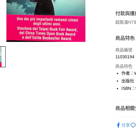
付款與運
超取滿NT$
付款方式
商品特色
信用卡一
商品編號
11030194
超商取貨
商品特色
LINE Pay
作者：Wa
出版社：N
Apple Pay
ISBN：
街口支付
悠遊付
商品相關分
Google Pa
其他語言Oth
分享
全盈+PAY