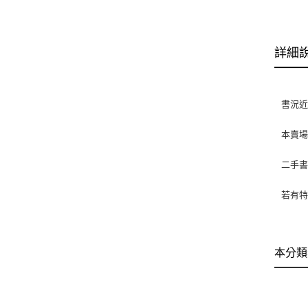
詳細
書況
本賣
二手
若有特
本分類