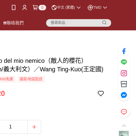
0
中文 (繁體)
TWD
☎️聯絡我們
iegio del mio nemico（敵人的櫻花）
ian/義大利文）／Wang Ting-Kuo(王定國)
499免運
國家/地區配送
20