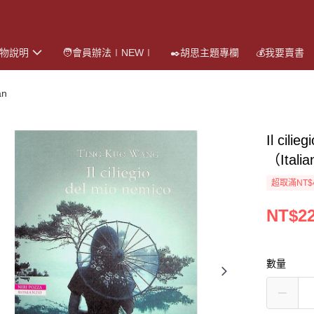
購物說明
🧑會員辦法∣NEW∣
✒️胡思主題專欄
💰我要賣書
an
Il cil
（Ital
超取滿NT$
NT$2
數量