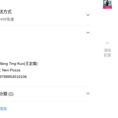
送方式
499免運
次付款
清除
付款
紀錄
ng Ting-Kuo(王定國)
eri Pozza
9788854516106
類 (1)
y
er languages
義大利文/Italiano/Italian
客服