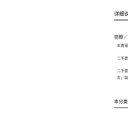
详细
簡體／
本賣
二手
二手書
言」
本分类