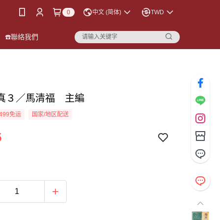
0
中文 (简体)
TWD
☎️聯絡我們
真３／馬清福 主編
499免运
国家/地区配送
5