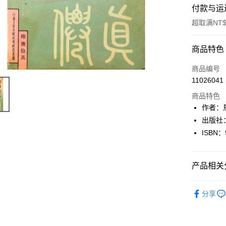
付款与运
超取满NT$
付款方式
商品特色
信用卡一
商品编号
11026041
超商取货
商品特色
LINE Pay
作者：
出版社
Apple Pay
ISBN：
街口支付
悠遊付
产品相关分
Google Pa
人文史地
分享
Plus PAY
大哥付你