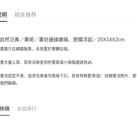
相关说明
【大哥付
AFTEE先
1. 本服
说明
相关推荐
人月租型
相关说明
2. 付款
一、關於 A
ATM付款
流程，验
1. 於付
完成交易
窗。
自然泛黃／黃斑／書封邊緣磨損、膠膜浮起／20X14X2cm
3. 实际
2. 進行
4. 订单
3. 訂單
場書籍只在網路販售，未放置於實體店面。
运送方式
消。如遇 
4. 下訂
容。
AFTEE 
全家取貨付
書書大量上架，若有沒檢查到的書寫或小損傷還請見諒。
【缴款方
5. 收到
1. 分期
包裹】
APP於四
短信。
書況認定不易，追求完美者勿直接下訂。若有特殊要求(如：詳細書況照片、套書
每笔NT$6
2. 通过
請留意繳費期
與我們聯絡。
账／街口支付
享有最長 
付款後全
【注意事
每笔NT$6
繳費期限，
1. 本服
算出。使用
过本服务
7-11取
定能夠在期
热销
全站排行
本公司后
收到商品與
包裹】
2. 基于
资料（包
每笔NT$6
二、付款
用，由台
1. 初次
3. 完整
付款後7-1
之上限額