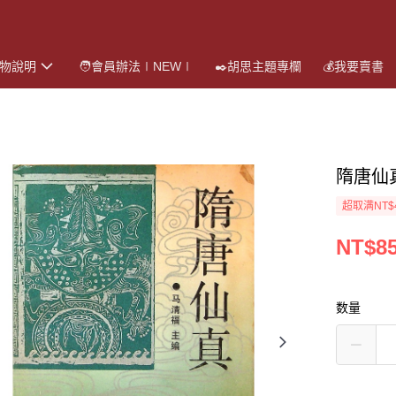
購物說明
🧑會員辦法∣NEW∣
✒️胡思主題專欄
💰我要賣書
隋唐仙
超取满NT$
NT$8
数量