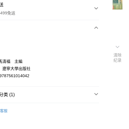
送
499免运
次付款
付款
清除
纪录
馬清福 主編
：遼寧大學出版社
9787561014042
类 (1)
y
佛、道教/經文典籍/科儀
客服
分期