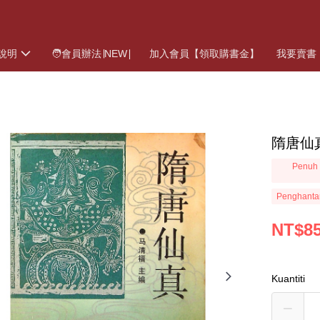
說明
🧑會員辦法∣NEW∣
加入會員【領取購書金】
我要賣書
隋唐仙
Penuh 
Penghanta
NT$8
Kuantiti