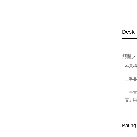
Deskr
簡體／
本賣
二手
二手書
言」
Paling