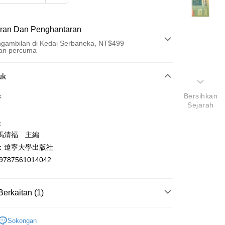
ran Dan Penghantaran
gambilan di Kedai Serbaneka, NT$499
an percuma
Pembayaran
uk
t (Bayaran Penuh)
k
Bersihkan
Sejarah
an di Kedai Serbaneka
k
馬清福 主編
：遼寧大學出版社
9787561014042
t
Berkaitan (1)
y
佛、道教/經文典籍/科儀
Sokongan