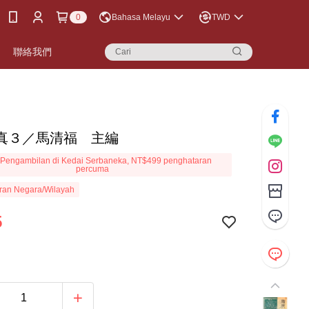
0
Bahasa Melayu
TWD
聯絡我們
真３／馬清福 主編
Pengambilan di Kedai Serbaneka, NT$499 penghataran
percuma
ran Negara/Wilayah
5