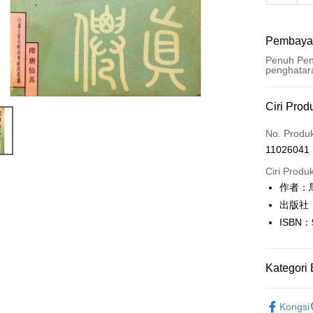
Pembaya
Penuh Pen
penghatar
Kaedah 
Ciri Prod
Kad Kredi
No. Produ
11026041
Pengambil
Ciri Produ
LINE Pay
作者：
出版社
Apple Pay
ISBN：
JKOPAY
Easy Walle
Kategori 
Google Pa
人文史地
Kongsi
Plus PAY