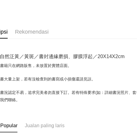
OP Pay La
Deskripsi
[Terma Pe
AFTEE
ipsi
Rekomendasi
Perkhidmat
Deskripsi
pengguna 
Pertama, 
Pemindah
Kemudian
Jika anda 
1. Dengan
自然泛黃／黃斑／書封邊緣磨損、膠膜浮起／20X14X2cm
akan menga
pengesaha
Later sele
2. Anda b
Pilihan 
場書籍只在網路販售，未放置於實體店面。
mudah alih
3. Tiada b
akhir pemb
dihantar k
全家取貨付
pembayara
書書大量上架，若有沒檢查到的書寫或小損傷還請見諒。
4. Setela
包裹】
manakala a
Had kredit
AFTEE.
NT$65/pes
書況認定不易，追求完美者勿直接下訂。若有特殊要求(如：詳細書況照片、套書
yang diken
5. Tiada b
NT$499 at
與我們聯絡。
pada hala
pembayara
dalam tal
付款後全
Jika trans
aplikasi A
dibuat, at
NT$65/pes
akan dibat
Sila ambil
 Popular
Jualan paling laris
NT$499 at
peringkat 
bagaimanap
tidak dipe
dan mendaf