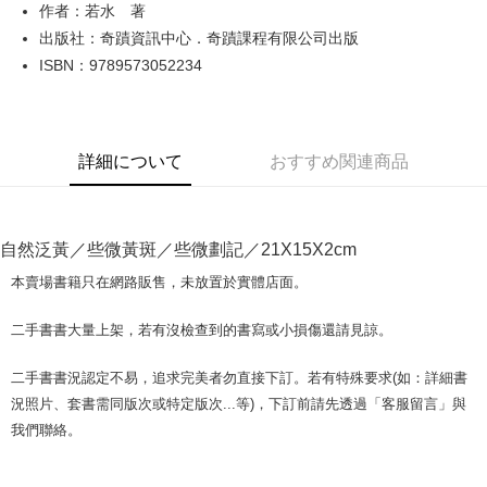
Apple Pay
作者：若水 著
出版社：奇蹟資訊中心．奇蹟課程有限公司出版
JKOPAY
ISBN：9789573052234
Easy Wallet
Google Pay
詳細について
おすすめ関連商品
Plus Pay
OP Pay Later
説明
自然泛黃／些微黃斑／些微劃記／21X15X2cm
【OP Pay Later 使用説明】
AFTEE代金後払い
1. 本サービスは台湾大哥大によって提供され、台湾大哥大のユーザーは追
本賣場書籍只在網路販售，未放置於實體店面。
加の申請なしで即時に利用可能です。
説明
2. 支払い方法で「OP Pay Later」を選択すると、注文が成立した後に自動
一、 AFTEE代金後払いについて
二手書書大量上架，若有沒檢查到的書寫或小損傷還請見諒。
的に OP Pay Later の取引プロセスに移行し、携帯番号を確認後、分割払
ATM払い
1.お支払い方法でAFTEE代金後払いを選択すると、携帯電話認証ウィンド
いの回数や支払い期限を選択し、支払いを確認すると取引が完了します。
ウが表示されます。
3. 実際の承認額、分割回数および費用については、後続の取引確認ページ
二手書書況認定不易，追求完美者勿直接下訂。若有特殊要求(如：詳細書
2.SMSで認証してお支払い手続を進めてください。
配送方法
を基準とします。
3.注文するときのお支払いは不要です。商品はご指定の住所に配送されま
況照片、套書需同版次或特定版次...等)，下訂前請先透過「客服留言」與
4. 注文成立後30分以内に確認取引を行わない場合や審査が通過しない場
す。
全家取貨付款【書籍"本數"8本以上，建議使用中華郵政宅配包
我們聯絡。
合、注文は自動的にキャンセルされます。「転専審査」に未通過の状況が
4.ご注文が完了すると、携帯に支払い通知のSMSが届きます。アプリ会員
発生した場合は、システムの評価基準に達していないことを意味し、評価
裹】
の場合は、AFTEE アプリプッシュ通知が届きます。
内容についての説明はいたしかねます。
5.商品受け取り時のお支払いは不要です。商品を確かめてから、SMSまた
配送毎にNT$65、NT$499以上で送料無料