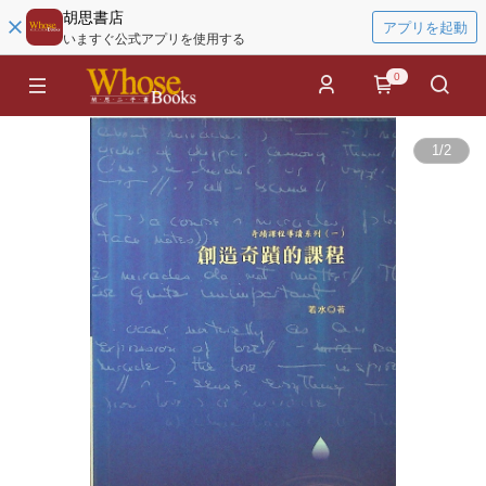
胡思書店
アプリを起動
いますぐ公式アプリを使用する
0
1
/
2