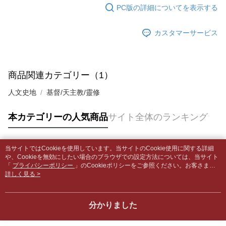
はアプリの通知に従って、4大コンビニ、またはATM/オンラインバンキン
PC版の詳細についてを表示する
グでお支払いください。
付款後全家取貨
【支払い方法の説明】
1. 分割払いの金額は電信請求書に統合されず、「OP Pay Later」は毎月の
配送毎にNT$65、NT$499以上で送料無料
カスタマーサービス
代金納付期限は最短で 14 日以内ですので、ご注意ください。AFTEE アプ
締め日後に支払いリマインダーのSMSを送信します。
リをダウンロードして AFTEE 会員になるとお支払い期限を最長 45 日以内
2. SMSのリンクを通じて請求書を開いた後、「コンビニバーコード／台湾
7-11取貨付款【書籍"本數"8本以上，建議使用中華郵政宅配
まで延長できます。
大直営店舗／銀行振込／街口支払い／iPASS MONEY」などのチャネルで
包裹】
支払いを選択できます。
お支払期限は、ショップが請求した期日と、AFTEEで延長できる日数をも
商品関連カテゴリー（1）
配送毎にNT$65、NT$688以上で送料無料
とに計算されます。AFTEEで注文すると、商品を受け取るまで支払い期限
【注意事項】
を延長できますが、商品を期限内に受け取れない場合があります（例：予
人文史地
基督/天主教/靈修
1. 本サービスは「台湾大哥大株式会社」（以下「当社」といいます）によ
付款後7-11取貨
約商品や商品到着日が比較的遅い商品）。そのため、商品到着の有無に関
って提供され、ユーザーが取引時に本サービスを通じて商品やサービスを
わらず、AFTEEで指定された期限内にお支払いください。
配送毎にNT$65、NT$688以上で送料無料
購入できるようにし、店舗が売買／分割払い売買の債権を当社に譲渡した
本カテゴリーの人気商品
サイト全体のランキング
後、契約に基づいて当社の請求書で帳款を支払うことになります。
二、支払い限度額
中華郵政包裹
2. 「OP Pay Later」を利用する契約関係の目的から、店舗はあなたの個人
1.初回 AFTEEを ご利用の際に、認証結果及び当社の審査の結果に基づ
情報（名前、電話または住所を含む）を台湾大哥大に提供し、収集、処理
配送毎にNT$65、NT$688以上で送料無料
き、限度額が設定されます。
および利用するために、当社があなた本人と分割請求書に必要な情報の確
当サイトではCookieを使用しています。当サイトのCookie使用に関する詳細
2.決済金額は最低NT$20です。
人気タグ
認、照合および修正を行います。
や、Cookieを無効にしたい場合のブラウザでの設定方法については、当サイト
中華郵政包裹(離島)
3.現在、台湾の会員のみご利用いただけます。
3. 完全なユーザーサービス規約については、以下のリンクを参照してくだ
「
プライバシーポリシー
」のCookieポリシーをご参照ください。お客さま
配送毎にNT$65、NT$688以上で送料無料
が、当サイトを引き続き使用される場合、当社がサイト利用規約のCookieポリ
詳しく見る >
さい：
https://oppay.tw/userRule
三、利用規約「AFTEE代金後払い」（以下当サービスという）はネットプ
シーに基づいてCookieを使用することに同意したものとみなします。
ロテクションズ（以下 AFTEE という）が提供し、AFTEEが代金を徴収し
士林門市自取(書送達簡訊通知)
ます。当サービスご利用の際に提供しなければならない個人情報（注文者
送料無料
分かりました
の氏名、電話番号、受取人の氏名、電話番号、受取人住所を含むがこれに
限らない）は、AFTEEに渡され当サービスで必要な範囲内で利用されま
中華郵政【國際航空包裹】*收件人請填寫本名
送料を確認
す。AFTEEの個人情報の収集、処理、利用について、詳細はAFTEE公式ホ